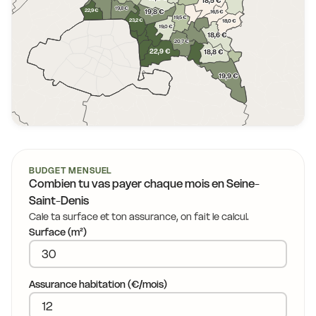
18,5 €
19,8 €
22,9 €
19,8 €
16,5 €
19,5 €
23,2 €
18,0 €
19,0 €
18,6 €
20,7 €
22,9 €
18,8 €
19,9 €
BUDGET MENSUEL
Combien tu vas payer chaque mois en Seine-
Saint-Denis
Cale ta surface et ton assurance, on fait le calcul.
Surface (m²)
Assurance habitation (€/mois)