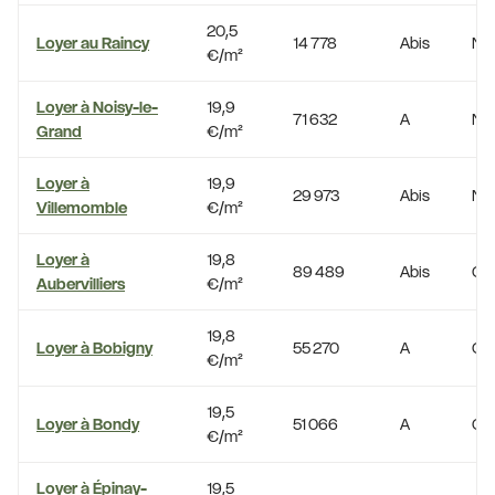
20,5
Loyer au Raincy
14 778
Abis
No
€/m²
Loyer à Noisy-le-
19,9
71 632
A
No
Grand
€/m²
Loyer à
19,9
29 973
Abis
No
Villemomble
€/m²
Loyer à
19,8
89 489
Abis
Oui
Aubervilliers
€/m²
19,8
Loyer à Bobigny
55 270
A
Oui
€/m²
19,5
Loyer à Bondy
51 066
A
Oui
€/m²
Loyer à Épinay-
19,5