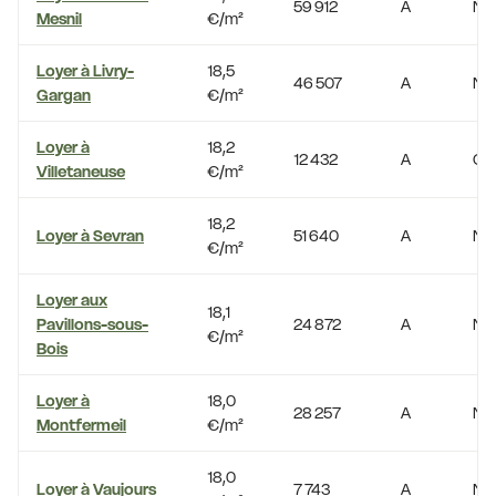
59 912
A
No
Mesnil
€/m²
Loyer à Livry-
18,5
46 507
A
No
Gargan
€/m²
Loyer à
18,2
12 432
A
Oui
Villetaneuse
€/m²
18,2
Loyer à Sevran
51 640
A
No
€/m²
Loyer aux
18,1
Pavillons-sous-
24 872
A
No
€/m²
Bois
Loyer à
18,0
28 257
A
No
Montfermeil
€/m²
18,0
Loyer à Vaujours
7 743
A
No