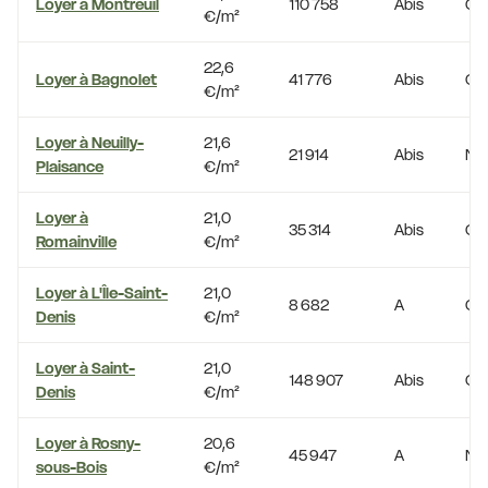
Loyer à Montreuil
110 758
Abis
Oui
€/m²
22,6
Loyer à Bagnolet
41 776
Abis
Oui
€/m²
Loyer à Neuilly-
21,6
21 914
Abis
No
Plaisance
€/m²
Loyer à
21,0
35 314
Abis
Oui
Romainville
€/m²
Loyer à L'Île-Saint-
21,0
8 682
A
Oui
Denis
€/m²
Loyer à Saint-
21,0
148 907
Abis
Oui
Denis
€/m²
Loyer à Rosny-
20,6
45 947
A
No
sous-Bois
€/m²