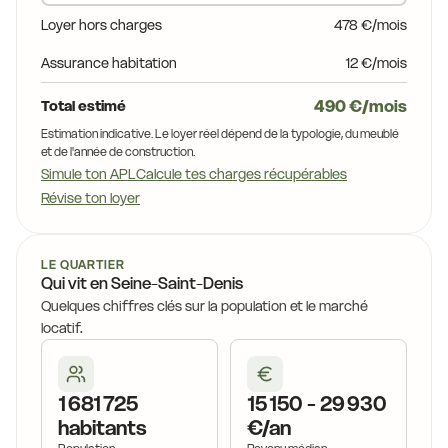
Loyer hors charges
478 €/mois
Assurance habitation
12 €/mois
490 €/mois
Total estimé
Estimation indicative. Le loyer réel dépend de la typologie, du meublé
et de l'année de construction.
Simule ton APL
Calcule tes charges récupérables
Révise ton loyer
LE QUARTIER
Qui vit en Seine-Saint-Denis
Quelques chiffres clés sur la population et le marché
locatif.
1 681 725
15 150 - 29 930
habitants
€/an