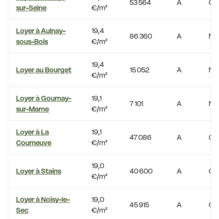
53 564
A
Oui
sur-Seine
€/m²
Loyer à Aulnay-
19,4
86 360
A
No
sous-Bois
€/m²
19,4
Loyer au Bourget
15 052
A
No
€/m²
Loyer à Gournay-
19,1
7 101
A
No
sur-Marne
€/m²
Loyer à La
19,1
47 086
A
Oui
Courneuve
€/m²
19,0
Loyer à Stains
40 600
A
Oui
€/m²
Loyer à Noisy-le-
19,0
45 915
A
Oui
Sec
€/m²