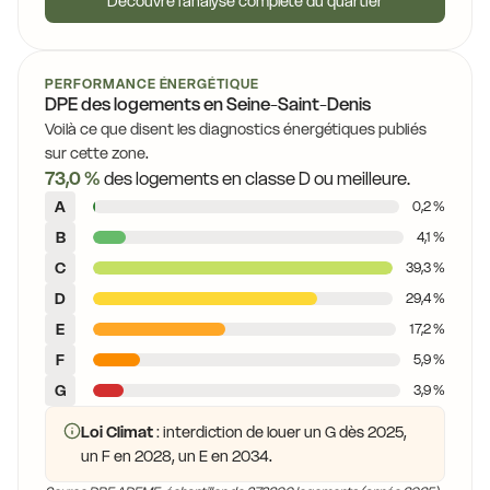
Découvre l'analyse complète du quartier
PERFORMANCE ÉNERGÉTIQUE
DPE des logements en Seine-Saint-Denis
Voilà ce que disent les diagnostics énergétiques publiés
sur cette zone.
73,0 %
des logements en classe D ou meilleure.
A
0,2 %
B
4,1 %
C
39,3 %
D
29,4 %
E
17,2 %
F
5,9 %
G
3,9 %
Loi Climat
: interdiction de louer un G dès 2025,
un F en 2028, un E en 2034.