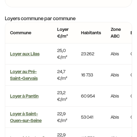
Loyers commune par commune
Loyer
Zone
Commune
Habitants
En
€/m²
ABC
25,0
Loyer aux Lilas
23 262
Abis
Oui
€/m²
Loyer au Pré-
24,7
16 733
Abis
Oui
Saint-Gervais
€/m²
23,2
Loyer à Pantin
60 954
Abis
Oui
€/m²
Loyer à Saint-
22,9
53 041
Abis
Oui
Ouen-sur-Seine
€/m²
22,9