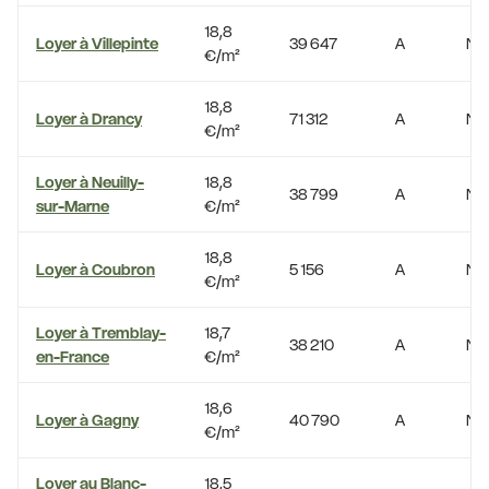
18,8
Loyer à Villepinte
39 647
A
No
€/m²
18,8
Loyer à Drancy
71 312
A
No
€/m²
Loyer à Neuilly-
18,8
38 799
A
No
sur-Marne
€/m²
18,8
Loyer à Coubron
5 156
A
No
€/m²
Loyer à Tremblay-
18,7
38 210
A
No
en-France
€/m²
18,6
Loyer à Gagny
40 790
A
No
€/m²
Loyer au Blanc-
18,5