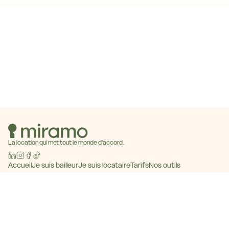
La location qui met tout le monde d'accord.
Accueil
Je suis bailleur
Je suis locataire
Tarifs
Nos outils
Baromètre des loyers
Blog
Contact
Devenir partenaire
© 2026 Miramo · Tous droits réservés
CGU
Mentions légales
Politique de confidentialité