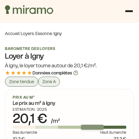
Accueil
/
Loyers
/
Essonne
/
Igny
BAROMÈTRE DES LOYERS
Loyer à Igny
À Igny, le loyer tourne autour de 20,1 €/m².
★★★★★
Données complètes
Zone tendue
Zone A
PRIX AU M²
Le prix au m² à Igny
ESTIMATION · 2025
20,1 €
/m²
Bas du marché
Haut du marché
10,3 €
23,3 €