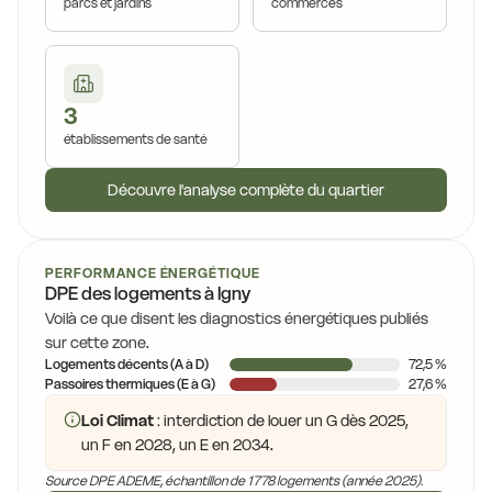
parcs et jardins
commerces
3
établissements de santé
Découvre l'analyse complète du quartier
PERFORMANCE ÉNERGÉTIQUE
DPE des logements à Igny
Voilà ce que disent les diagnostics énergétiques publiés
sur cette zone.
Logements décents (A à D)
72,5 %
Passoires thermiques (E à G)
27,6 %
Loi Climat
: interdiction de louer un G dès 2025,
un F en 2028, un E en 2034.
Source DPE ADEME, échantillon de 1778 logements (année 2025).