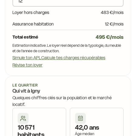
15,8 €
Loyer hors charges
483 €/mois
16,3 €
17
16,5 €
Assurance habitation
12 €/mois
17,7 €
17,2 €
 €
16,9 €
495 €/mois
Total estimé
17,1 €
Estimation indicative. Le loyer réel dépend de la typologie, du meublé
17,6 €
16,9 €
et de l'année de construction.
15,9 €
Simule ton APL
Calcule tes charges récupérables
15,4 €
16,7 €
16,8 €
Révise ton loyer
16,3 €
15,4 €
16,3 €
15,9 €
16,7 €
LE QUARTIER
Qui vit à Igny
15,4 €
14,2 €
Quelques chiffres clés sur la population et le marché
15,4 €
14,2 €
14,2 €
15,5 €
locatif.
15,3 €
1
15,8 €
14,2 €
10 571
42,0 ans
15,1 €
habitants
Âge médian