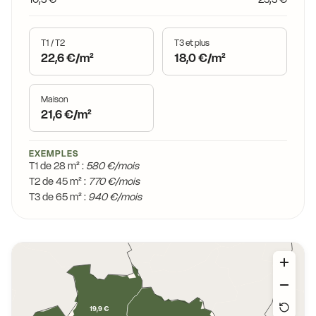
T1 / T2
T3 et plus
22,6 €/m²
18,0 €/m²
Maison
21,6 €/m²
EXEMPLES
T1 de 28 m² :
580 €/mois
T2 de 45 m² :
770 €/mois
T3 de 65 m² :
940 €/mois
19,9 €