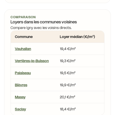
COMPARAISON
Loyers dans les communes voisines
Compare Igny avec les voisins directs.
Commune
Loyer médian (€/m²)
Écart
Vauhallan
19,4 €/m²
-3,5 
Verrières-le-Buisson
19,3 €/m²
-3,8
Palaiseau
19,5 €/m²
-2,9
Bièvres
19,9 €/m²
-1,0 
Massy
20,1 €/m²
+0,1 
Saclay
18,4 €/m²
-8,1 