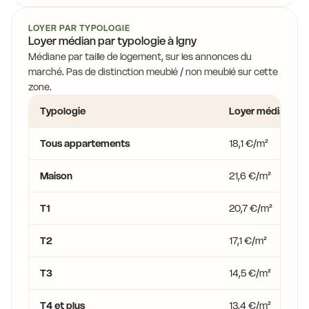
15,9 €
11,8 €
LOYER PAR TYPOLOGIE
Loyer médian par typologie à Igny
13,9 €
13,9 €
15,9 €
Médiane par taille de logement, sur les annonces du
marché. Pas de distinction meublé / non meublé sur cette
zone.
15,9 €
13,9 €
Typologie
Loyer médian
Tous appartements
18,1 €/m²
Maison
21,6 €/m²
T1
20,7 €/m²
T2
17,1 €/m²
T3
14,5 €/m²
T4 et plus
13,4 €/m²