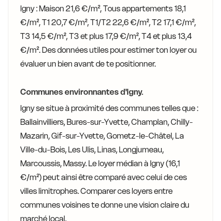
Igny : Maison 21,6 €/m², Tous appartements 18,1
€/m², T1 20,7 €/m², T1/T2 22,6 €/m², T2 17,1 €/m²,
T3 14,5 €/m², T3 et plus 17,9 €/m², T4 et plus 13,4
€/m². Des données utiles pour estimer ton loyer ou
évaluer un bien avant de te positionner.
Communes environnantes d'Igny.
Igny se situe à proximité des communes telles que :
Ballainvilliers, Bures-sur-Yvette, Champlan, Chilly-
Mazarin, Gif-sur-Yvette, Gometz-le-Châtel, La
Ville-du-Bois, Les Ulis, Linas, Longjumeau,
Marcoussis, Massy. Le loyer médian à Igny (16,1
€/m²) peut ainsi être comparé avec celui de ces
villes limitrophes. Comparer ces loyers entre
communes voisines te donne une vision claire du
marché local.