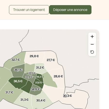
Trouver un logement
Déposer une annonce
29,8 €
32,7 €
27,7 €
31,2 €
36,1 €
35,0 €
28,6 €
36,3 €
35,4 €
36,5 €
37,8 €
34,6 €
31,7 €
30,3 €
31,3 €
30,4 €