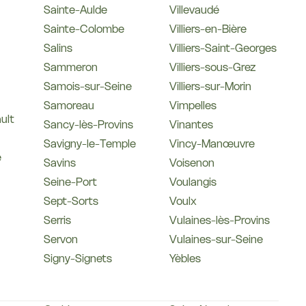
Sainte-Aulde
Villevaudé
Sainte-Colombe
Villiers-en-Bière
Salins
Villiers-Saint-Georges
Sammeron
Villiers-sous-Grez
Samois-sur-Seine
Villiers-sur-Morin
Samoreau
Vimpelles
ult
Sancy-lès-Provins
Vinantes
Savigny-le-Temple
Vincy-Manœuvre
e
Savins
Voisenon
Seine-Port
Voulangis
Sept-Sorts
Voulx
Serris
Vulaines-lès-Provins
Servon
Vulaines-sur-Seine
Signy-Signets
Yèbles