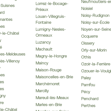
Neufmoutiers-en
Lorrez-le-Bocage-
-Suisnes
Noisiel
Préaux
ard
Noisy-Rudignon
Louan-Villegruis-
mantes
Fontaine
Noisy-sur-École
nes
Lumigny-Nesles-
Noyen-sur-Sein
-le-Châtel
Ormeaux
Ocquerre
y
Luzancy
Oissery
é
Machault
Orly-sur-Morin
-les-Meldeuses
Magny-le-Hongre
Othis
lès-Villenoy
Maincy
Ozoir-la-Ferrière
y
Maison-Rouge
Ozouer-le-Voulg
nes
Maisoncelles-en-Brie
Paley
es
Marchémoret
Pamfou
es
Marcilly
Pécy
gny
Mareuil-lès-Meaux
Penchard
re
Marles-en-Brie
Perthes
le-Châtel