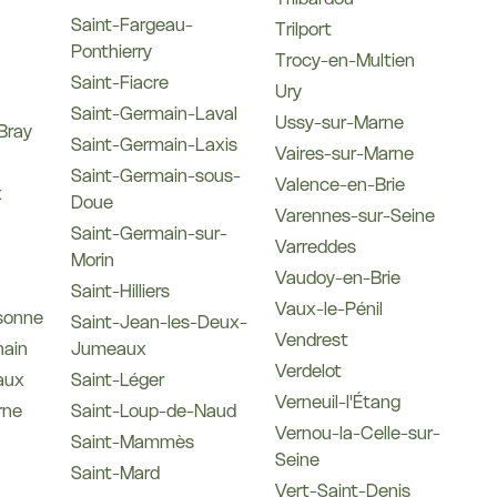
Saint-Fargeau-
Trilport
Ponthierry
Trocy-en-Multien
Saint-Fiacre
Ury
Saint-Germain-Laval
Ussy-sur-Marne
Bray
Saint-Germain-Laxis
Vaires-sur-Marne
Saint-Germain-sous-
Valence-en-Brie
x
Doue
Varennes-sur-Seine
Saint-Germain-sur-
Varreddes
Morin
Vaudoy-en-Brie
Saint-Hilliers
Vaux-le-Pénil
sonne
Saint-Jean-les-Deux-
Vendrest
nain
Jumeaux
Verdelot
aux
Saint-Léger
Verneuil-l'Étang
rne
Saint-Loup-de-Naud
Vernou-la-Celle-sur-
Saint-Mammès
Seine
Saint-Mard
Vert-Saint-Denis