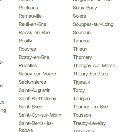
Recloses
Soisy-Bouy
Remauville
Solers
Reuil-en-Brie
Souppes-sur-Loing
Roissy-en-Brie
Sourdun
Rouilly
Tancrou
t-
Rouvres
Thieux
Rozay-en-Brie
Thomery
e-
Rubelles
Thorigny-sur-Marne
Saâcy-sur-Marne
Thoury-Férottes
Sablonnières
Tigeaux
le
Saint-Augustin
Torcy
Saint-Barthélemy
Touquin
up
Saint-Brice
Tournan-en-Brie
ing
Saint-Cyr-sur-Morin
Tousson
Saint-Denis-lès-
Treuzy-Levelay
Rebais
Trilbardou