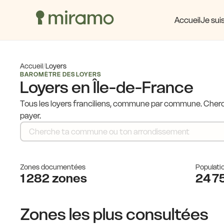
Accueil
Je suis
Accueil
/
Loyers
BAROMÈTRE DES LOYERS
Loyers en Île-de-France
Tous les loyers franciliens, commune par commune. Cherch
payer.
Zones documentées
Populati
1 282 zones
24 7
Zones les plus consultées