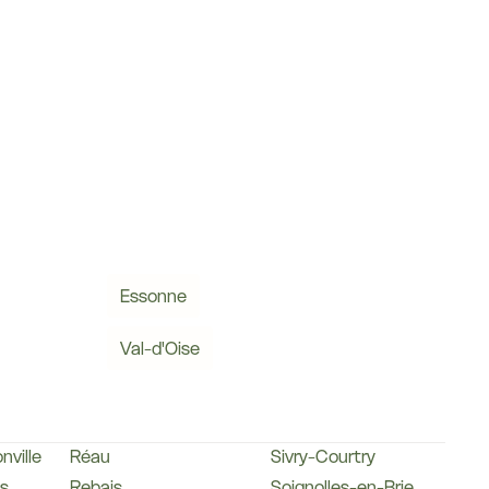
Essonne
Val-d'Oise
ville
Réau
Sivry-Courtry
s
Rebais
Soignolles-en-Brie