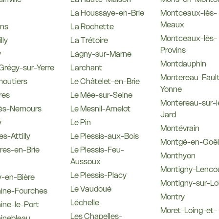
La Houssaye-en-Brie
Montceaux-lès-
Meaux
ns
La Rochette
Montceaux-lès-
lly
La Trétoire
Provins
y
Lagny-sur-Marne
Montdauphin
Grégy-sur-Yerre
Larchant
Montereau-Faul
outiers
Le Châtelet-en-Brie
Yonne
res
Le Mée-sur-Seine
Montereau-sur-l
lès-Nemours
Le Mesnil-Amelot
Jard
y
Le Pin
Montévrain
es-Attilly
Le Plessis-aux-Bois
Montgé-en-Goë
ères-en-Brie
Le Plessis-Feu-
Monthyon
Aussoux
Montigny-Lenco
Le Plessis-Placy
y-en-Bière
Montigny-sur-Lo
Le Vaudoué
aine-Fourches
Montry
Léchelle
ine-le-Port
Moret-Loing-et-
Les Chapelles-
inebleau