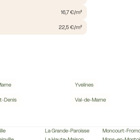
16,7 €/m²
22,5 €/m²
Marne
Yvelines
t-Denis
Val-de-Marne
lle
La Grande-Paroisse
Moncourt-Fromon
inville
La Haute-Maison
Mons-en-Montoi