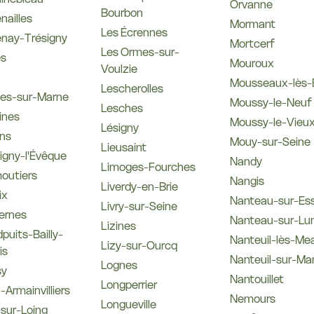
Orvanne
Bourbon
nailles
Mormant
Les Écrennes
nay-Trésigny
Mortcerf
Les Ormes-sur-
es
Mouroux
Voulzie
Mousseaux-lès-
Lescherolles
nes-sur-Marne
Moussy-le-Neuf
Lesches
ines
Moussy-le-Vieu
Lésigny
ns
Mouy-sur-Seine
Lieusaint
gny-l'Évêque
Nandy
Limoges-Fourches
outiers
Nangis
Liverdy-en-Brie
ix
Nanteau-sur-Es
Livry-sur-Seine
ernes
Nanteau-sur-Lu
Lizines
puits-Bailly-
Nanteuil-lès-Me
Lizy-sur-Ourcq
is
Nanteuil-sur-Ma
Lognes
sy
Nantouillet
Longperrier
-Armainvilliers
Nemours
Longueville
sur-Loing