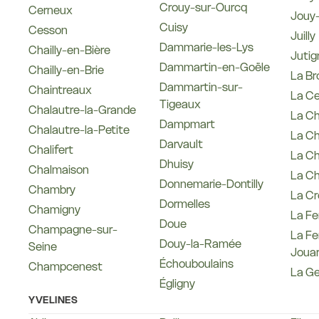
Crouy-sur-Ourcq
Cerneux
Jouy-
Cuisy
Cesson
Juilly
Dammarie-les-Lys
Chailly-en-Bière
Jutig
Dammartin-en-Goële
Chailly-en-Brie
La B
Dammartin-sur-
Chaintreaux
La Ce
Tigeaux
Chalautre-la-Grande
La Ch
Dampmart
Chalautre-la-Petite
La Ch
Darvault
Chalifert
La Ch
Dhuisy
Chalmaison
La Ch
Donnemarie-Dontilly
Chambry
La Cr
Dormelles
Chamigny
La F
Doue
Champagne-sur-
La Fe
Douy-la-Ramée
Seine
Jouar
Échouboulains
Champcenest
La G
Égligny
YVELINES