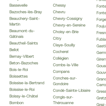
Bassevelle
Chessy
Fonte
Bazoches-lès-Bray
Chevru
Fonte
Beauchery-Saint-
Chevry-Cossigny
Forg
Martin
Chevry-en-Sereine
Fouju
Beaumont-du-
Choisy-en-Brie
Fres
Gâtinais
Citry
Fubla
Beautheil-Saints
Claye-Souilly
Gasti
Bellot
Cocherel
Germi
Bernay-Vilbert
Collégien
Girem
Beton-Bazoches
Combs-la-Ville
Goua
Bois-le-Roi
Compans
Gouv
Boissettes
Conches-sur-
Grand
Boissise-la-Bertrand
Gondoire
Carro
Boissise-le-Roi
Condé-Sainte-Libiaire
Gres
Boissy-le-Châtel
Congis-sur-
Gretz
Bombon
Thérouanne
Grez-