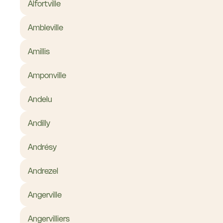
Alfortville
Ambleville
Amillis
Amponville
Andelu
Andilly
Andrésy
Andrezel
Angerville
Angervilliers