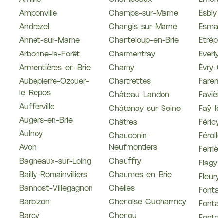
Amponville
Champs-sur-Marne
Esbly
Andrezel
Changis-sur-Marne
Esma
Annet-sur-Marne
Chanteloup-en-Brie
Étrépi
Arbonne-la-Forêt
Charmentray
Everl
Armentières-en-Brie
Charny
Évry-
Aubepierre-Ozouer-
Chartrettes
Farem
le-Repos
Château-Landon
Faviè
Aufferville
Châtenay-sur-Seine
Faÿ-
Augers-en-Brie
Châtres
Féric
Aulnoy
Chauconin-
Féroll
Avon
Neufmontiers
Ferri
Bagneaux-sur-Loing
Chauffry
Flagy
Bailly-Romainvilliers
Chaumes-en-Brie
Fleur
Bannost-Villegagnon
Chelles
Font
Barbizon
Chenoise-Cucharmoy
Fonta
Barcy
Chenou
Fonta