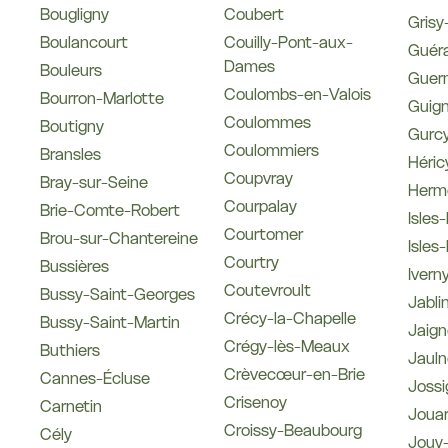
Bougligny
Coubert
Grisy
Boulancourt
Couilly-Pont-aux-
Guér
Dames
Bouleurs
Guer
Coulombs-en-Valois
Bourron-Marlotte
Guig
Coulommes
Boutigny
Gurcy
Coulommiers
Bransles
Héric
Coupvray
Bray-sur-Seine
Herm
Courpalay
Brie-Comte-Robert
Isles
Courtomer
Brou-sur-Chantereine
Isles-
Courtry
Bussières
Ivern
Coutevroult
Bussy-Saint-Georges
Jabli
Crécy-la-Chapelle
Bussy-Saint-Martin
Jaign
Crégy-lès-Meaux
Buthiers
Jauln
Crèvecœur-en-Brie
Cannes-Écluse
Jossi
Crisenoy
Carnetin
Jouar
Croissy-Beaubourg
Cély
Jouy-