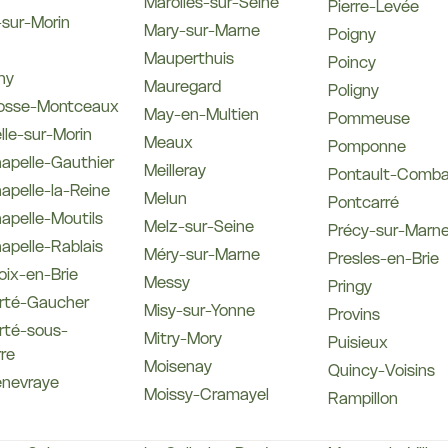
Marolles-sur-Seine
Pierre-Levée
sur-Morin
Mary-sur-Marne
Poigny
Mauperthuis
Poincy
ny
Mauregard
Poligny
rosse-Montceaux
May-en-Multien
Pommeuse
lle-sur-Morin
Meaux
Pomponne
apelle-Gauthier
Meilleray
Pontault-Comba
apelle-la-Reine
Melun
Pontcarré
apelle-Moutils
Melz-sur-Seine
Précy-sur-Marn
apelle-Rablais
Méry-sur-Marne
Presles-en-Brie
oix-en-Brie
Messy
Pringy
erté-Gaucher
Misy-sur-Yonne
Provins
rté-sous-
Mitry-Mory
Puisieux
re
Moisenay
Quincy-Voisins
enevraye
Moissy-Cramayel
Rampillon