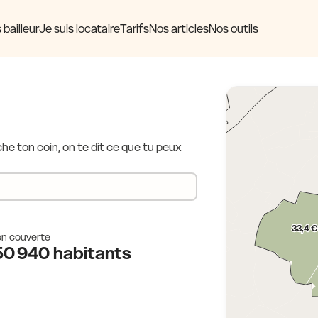
 bailleur
Je suis locataire
Tarifs
Nos articles
Nos outils
e ton coin, on te dit ce que tu peux
33,4 €
on couverte
50 940 habitants