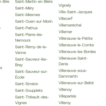
-Brie
Saint-Martin-en-Bière
Vignely
Saint-Méry
Ville-Saint-Jacques
Saint-Mesmes
Villecerf
Saint-Ouen-sur-Morin
Villemaréchal
e
Saint-Pathus
Villemer
Saint-Pierre-lès-
Villenauxe-la-Petite
Nemours
Villeneuve-le-Comte
Saint-Rémy-de-la-
Villeneuve-les-Bordes
Vanne
Villeneuve-Saint-
Saint-Sauveur-lès-
Denis
Bray
is
Villeneuve-sous-
Saint-Sauveur-sur-
Dammartin
École
Villeneuve-sur-Bellot
Saint-Siméon
Villenoy
Saint-Soupplets
Villeparisis
Saint-Thibault-des-
Vignes
Villeroy