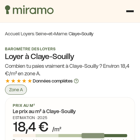
Accueil
/
Loyers
/
Seine-et-Marne
/
Claye-Souilly
BAROMÈTRE DES LOYERS
Loyer à Claye-Souilly
Combien tu paies vraiment à Claye-Souilly ? Environ 18,4
€/m² en zone A.
★★★★★
Données complètes
Zone A
PRIX AU M²
Le prix au m² à Claye-Souilly
ESTIMATION · 2025
18,4 €
/m²