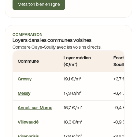
Mets ton bien en ligne
COMPARAISON
Loyers dans les communes voisines
Compare Claye-Souilly avec les voisins directs.
Loyer médian
Écart vs Cl
Commune
(€/m²)
Souilly
Gressy
19,1 €/m²
+3,7 %
Messy
17,3 €/m²
-6,4 %
Annet-sur-Marne
16,7 €/m²
-9,4 %
Villevaudé
18,3 €/m²
-0,9 %
Villeparisis
17,8 €/m²
-3,6 %