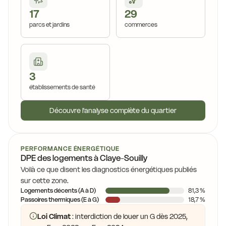
17
29
parcs et jardins
commerces
3
établissements de santé
Découvre l'analyse complète du quartier
PERFORMANCE ÉNERGÉTIQUE
DPE des logements à Claye-Souilly
Voilà ce que disent les diagnostics énergétiques publiés
sur cette zone.
Logements décents (A à D)
81,3 %
Passoires thermiques (E à G)
18,7 %
Loi Climat
: interdiction de louer un G dès 2025,