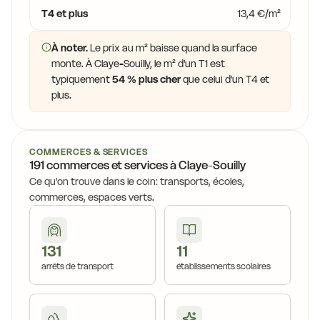
13,6 €
11,6 €
T4 et plus
13,4 €/m²
10,4 €
10,4 €
11,0 €
À noter.
Le prix au m² baisse quand la surface
11,0 €
monte. À Claye-Souilly, le m² d'un T1 est
14
10,7 €
typiquement
54 % plus cher
que celui d'un T4 et
plus.
COMMERCES & SERVICES
191 commerces et services à Claye-Souilly
Ce qu'on trouve dans le coin: transports, écoles,
commerces, espaces verts.
131
11
arrêts de transport
établissements scolaires