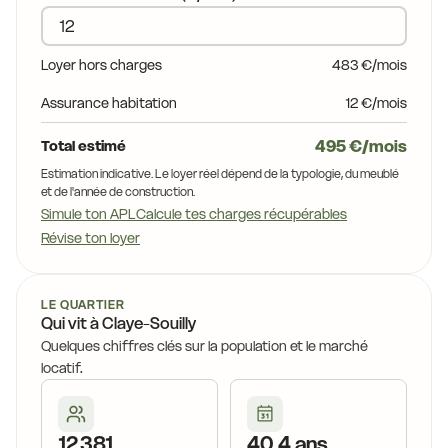
18,1 €
16,5 €
16
18,0 €
Loyer hors charges
483 €/mois
18,4 €
17,0 €
Assurance habitation
12 €/mois
16,3 €
17,7 €
495 €/mois
Total estimé
17,0 €
17,3 €
14,4 €
16,6 €
Estimation indicative. Le loyer réel dépend de la typologie, du meublé
et de l'année de construction.
Simule ton APL
Calcule tes charges récupérables
14,4 €
17,3 €
16,4 €
Révise ton loyer
16,9 €
17,2 €
14,4 €
15,7 €
17,1 €
LE QUARTIER
16,0 €
Qui vit à Claye-Souilly
15,4 €
15,7 €
Quelques chiffres clés sur la population et le marché
14,9 €
17,0 €
locatif.
16,0 €
17,2 €
15,7 €
16,0 €
15,7 €
15,7 €
15,7 €
15,7 €
12 381
40,4 ans
15,7 €