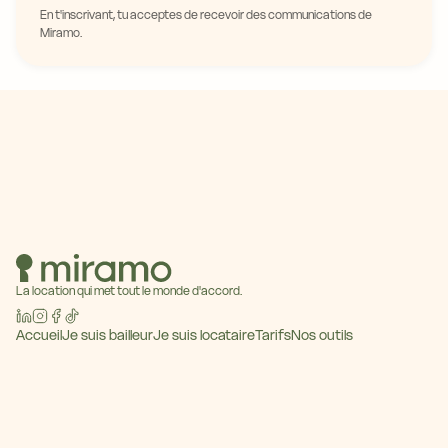
En t'inscrivant, tu acceptes de recevoir des communications de
Miramo.
La location qui met tout le monde d'accord.
Accueil
Je suis bailleur
Je suis locataire
Tarifs
Nos outils
Baromètre des loyers
Blog
Contact
Devenir partenaire
© 2026 Miramo · Tous droits réservés
CGU
Mentions légales
Politique de confidentialité