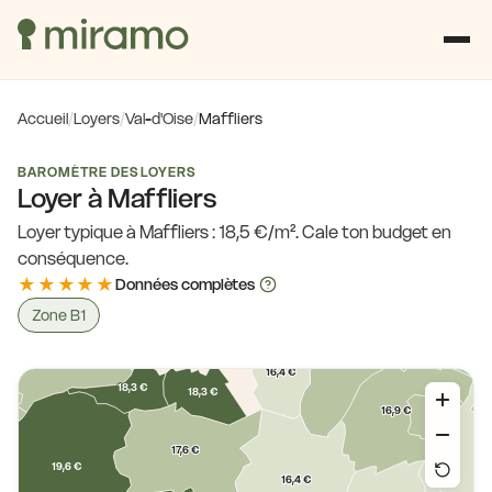
Accueil
/
Loyers
/
Val-d'Oise
/
Maffliers
BAROMÈTRE DES LOYERS
Loyer à Maffliers
Loyer typique à Maffliers : 18,5 €/m². Cale ton budget en
conséquence.
17,7 €
15,6 €
★★★★★
15,6 €
Données complètes
Zone B1
16,9 €
17,6 €
16,8 €
15,4 €
16,4 €
18,3 €
18,3 €
16,9 €
€
17,6 €
19,6 €
16,4 €