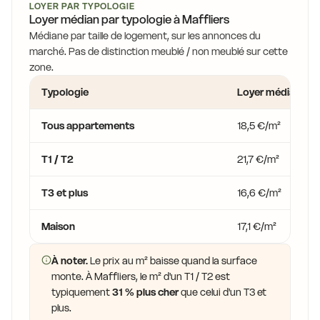
LOYER PAR TYPOLOGIE
Loyer médian par typologie à Maffliers
Médiane par taille de logement, sur les annonces du
marché. Pas de distinction meublé / non meublé sur cette
zone.
Typologie
Loyer médian
Tous appartements
18,5 €/m²
T1 / T2
21,7 €/m²
T3 et plus
16,6 €/m²
Maison
17,1 €/m²
À noter.
Le prix au m² baisse quand la surface
monte. À Maffliers, le m² d'un T1 / T2 est
typiquement
31 % plus cher
que celui d'un T3 et
plus.