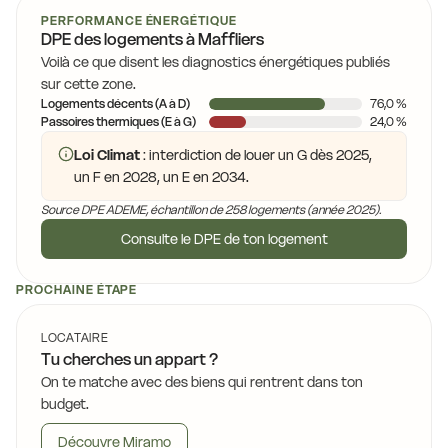
PERFORMANCE ÉNERGÉTIQUE
DPE des logements à Maffliers
Voilà ce que disent les diagnostics énergétiques publiés
sur cette zone.
Logements décents (A à D)
76,0 %
Passoires thermiques (E à G)
24,0 %
Loi Climat
: interdiction de louer un G dès 2025,
un F en 2028, un E en 2034.
Source DPE ADEME, échantillon de 258 logements (année 2025).
Consulte le DPE de ton logement
PROCHAINE ÉTAPE
LOCATAIRE
Tu cherches un appart ?
On te matche avec des biens qui rentrent dans ton
budget.
Découvre Miramo