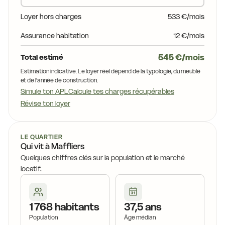
19,4 €
Loyer hors charges
533 €/mois
Assurance habitation
12 €/mois
19,7 €
545 €/mois
Total estimé
Estimation indicative. Le loyer réel dépend de la typologie, du meublé
et de l'année de construction.
Simule ton APL
Calcule tes charges récupérables
Révise ton loyer
LE QUARTIER
Qui vit à Maffliers
Quelques chiffres clés sur la population et le marché
locatif.
1 768 habitants
37,5 ans
Population
Âge médian