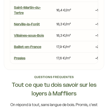
Saint-Martin-du-
16,4 €/m²
-11,5 %
Tertre
Nerville-la-Forêt
18,3 €/m²
-1,1 %
Villaines-sous-Bois
18,3 €/m²
-1,1 %
Baillet-en-France
17,9 €/m²
-2,9 %
Presles
17,6 €/m²
-5,0 %
QUESTIONS FRÉQUENTES
Tout ce que tu dois savoir sur les
loyers à Maffliers
On répond à tout, sans langue de bois. Promis, c'est