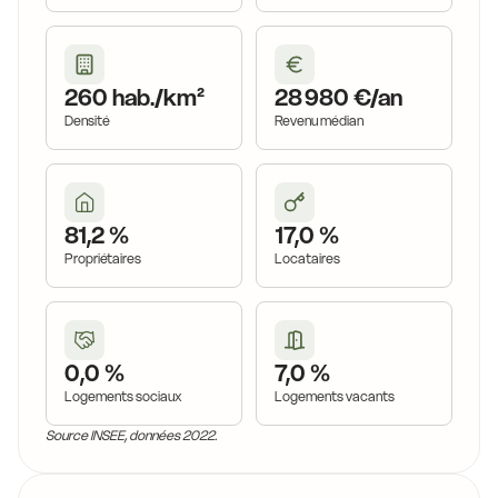
260 hab./km²
28 980 €/an
Densité
Revenu médian
81,2 %
17,0 %
Propriétaires
Locataires
0,0 %
7,0 %
Logements sociaux
Logements vacants
Source INSEE, données 2022.