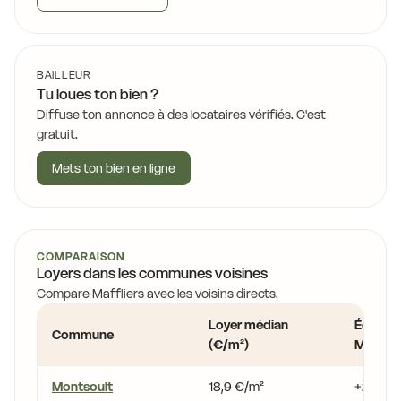
BAILLEUR
Tu loues ton bien ?
Diffuse ton annonce à des locataires vérifiés. C'est
gratuit.
Mets ton bien en ligne
COMPARAISON
Loyers dans les communes voisines
Compare Maffliers avec les voisins directs.
Loyer médian
Écart v
Commune
(€/m²)
Mafflier
Montsoult
18,9 €/m²
+2,3 %