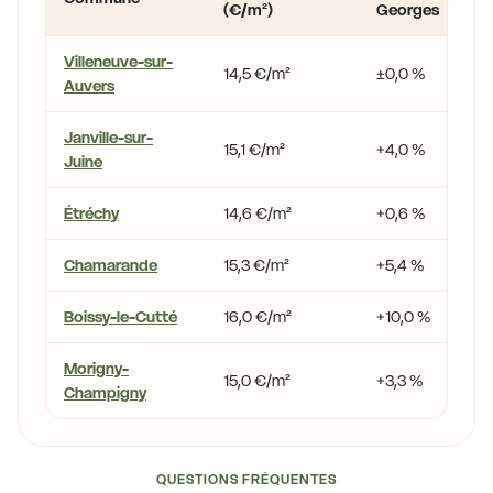
(€/m²)
Georges
Villeneuve-sur-
14,5 €/m²
±0,0 %
Auvers
Janville-sur-
15,1 €/m²
+4,0 %
Juine
Étréchy
14,6 €/m²
+0,6 %
Chamarande
15,3 €/m²
+5,4 %
Boissy-le-Cutté
16,0 €/m²
+10,0 %
Morigny-
15,0 €/m²
+3,3 %
Champigny
QUESTIONS FRÉQUENTES