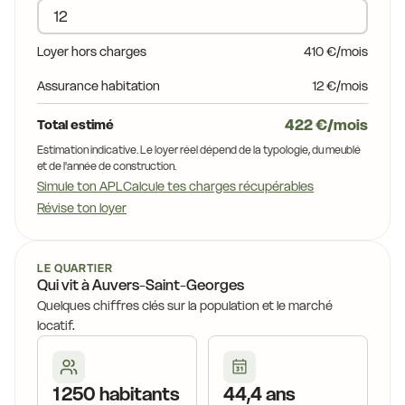
Loyer hors charges
410 €/mois
Assurance habitation
12 €/mois
422 €/mois
Total estimé
Estimation indicative. Le loyer réel dépend de la typologie, du meublé
et de l'année de construction.
Simule ton APL
Calcule tes charges récupérables
Révise ton loyer
LE QUARTIER
Qui vit à Auvers-Saint-Georges
Quelques chiffres clés sur la population et le marché
locatif.
1 250 habitants
44,4 ans