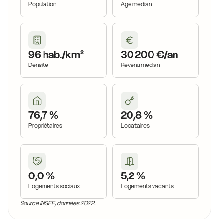
Population
Âge médian
96 hab./km²
30 200 €/an
Densité
Revenu médian
76,7 %
20,8 %
Propriétaires
Locataires
0,0 %
5,2 %
Logements sociaux
Logements vacants
Source INSEE, données 2022.