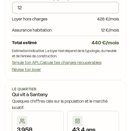
Loyer hors charges
428 €/mois
Assurance habitation
12 €/mois
440 €/mois
Total estimé
Estimation indicative. Le loyer réel dépend de la typologie, du meublé
et de l'année de construction.
Simule ton APL
Calcule tes charges récupérables
Révise ton loyer
LE QUARTIER
Qui vit à Santeny
Quelques chiffres clés sur la population et le marché
locatif.
3 958
43,4 ans