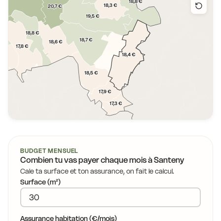
18,8 €
18,3 €
20,7 €
19,5 €
 €
18,8 €
18,7 €
18,6 €
17,8 €
18,4 €
4 €
18,5 €
17,9 €
17,3 €
BUDGET MENSUEL
Combien tu vas payer chaque mois à
Santeny
Cale ta surface et ton assurance, on fait le calcul.
Surface (m²)
Assurance habitation (€/mois)