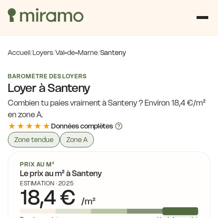
Accueil
/
Loyers
/
Val-de-Marne
/
Santeny
BAROMÈTRE DES LOYERS
Loyer à Santeny
Combien tu paies vraiment à Santeny ? Environ 18,4 €/m²
en zone A.
★★★★★
Données complètes
Zone tendue
Zone A
PRIX AU M²
Le prix au m² à Santeny
ESTIMATION · 2025
18,4 €
/m²