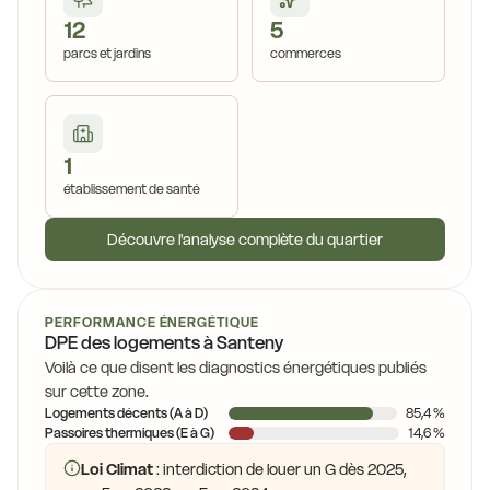
12
5
parcs et jardins
commerces
1
établissement de santé
Découvre l'analyse complète du quartier
PERFORMANCE ÉNERGÉTIQUE
DPE des logements à Santeny
Voilà ce que disent les diagnostics énergétiques publiés
sur cette zone.
Logements décents (A à D)
85,4 %
Passoires thermiques (E à G)
14,6 %
Loi Climat
: interdiction de louer un G dès 2025,