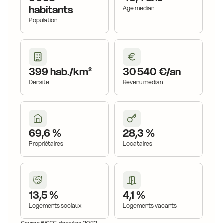
habitants
Âge médian
Population
399 hab./km²
30 540 €/an
Densité
Revenu médian
69,6 %
28,3 %
Propriétaires
Locataires
13,5 %
4,1 %
Logements sociaux
Logements vacants
Source INSEE, données 2022.