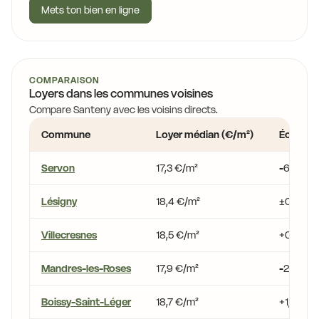
Mets ton bien en ligne
COMPARAISON
Loyers dans les communes voisines
Compare Santeny avec les voisins directs.
Commune
Loyer médian (€/m²)
Écart vs
Servon
17,3 €/m²
-6,0 %
Lésigny
18,4 €/m²
±0,0 %
Villecresnes
18,5 €/m²
+0,4 %
Mandres-les-Roses
17,9 €/m²
-2,9 %
Boissy-Saint-Léger
18,7 €/m²
+1,5 %