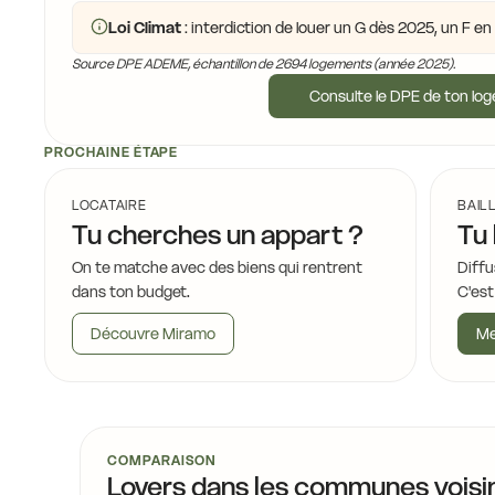
Loi Climat
: interdiction de louer un G dès 2025, un F e
Source DPE ADEME, échantillon de 2694 logements (année 2025).
Consulte le DPE de ton lo
PROCHAINE ÉTAPE
LOCATAIRE
BAIL
Tu cherches un appart ?
Tu 
On te matche avec des biens qui rentrent
Diffu
dans ton budget.
C'est
Découvre Miramo
Me
COMPARAISON
Loyers dans les communes voisi