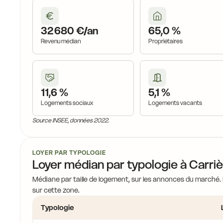
16,8 €
32 680 €/an
65,0 %
Revenu médian
Propriétaires
16,8 €
16,2
11,6 %
5,1 %
17,5 €
Logements sociaux
Logements vacants
16,2 €
Source INSEE, données 2022.
LOYER PAR TYPOLOGIE
Loyer médian par typologie à Carri
16,2 €
Médiane par taille de logement, sur les annonces du marché.
sur cette zone.
Typologie
€