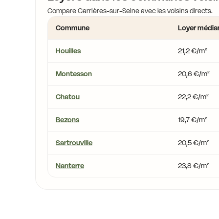
Compare Carrières-sur-Seine avec les voisins directs.
Commune
Loyer média
Houilles
21,2 €/m²
Montesson
20,6 €/m²
Chatou
22,2 €/m²
Bezons
19,7 €/m²
Sartrouville
20,5 €/m²
Nanterre
23,8 €/m²