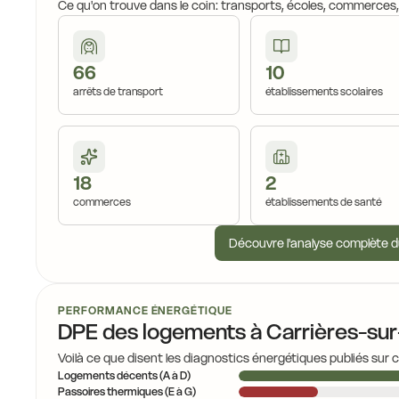
Ce qu'on trouve dans le coin: transports, écoles, commerces
66
10
14,7 €
arrêts de transport
établissements scolaires
14,0 €
14,7 €
18
2
commerces
établissements de santé
Découvre l'analyse complète d
PERFORMANCE ÉNERGÉTIQUE
DPE des logements à Carrières-sur
Voilà ce que disent les diagnostics énergétiques publiés sur 
Logements décents (A à D)
Passoires thermiques (E à G)