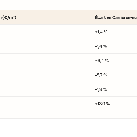
n (€/m²)
Écart vs Carrières-s
+1,4 %
-1,4 %
+6,4 %
-5,7 %
-1,9 %
+13,9 %