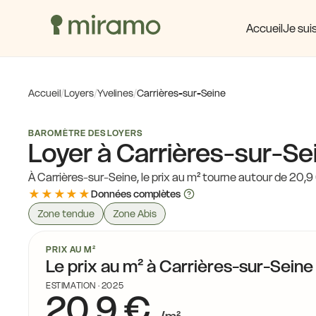
17,
Accueil
Je suis
18,3 €
16,1 €
15,7 €
Accueil
/
Loyers
/
Yvelines
/
Carrières-sur-Seine
15,1 €
3 €
BAROMÈTRE DES LOYERS
15,8 €
Loyer à Carrières-sur-Se
14,9 €
15,5 €
À Carrières-sur-Seine, le prix au m² tourne autour de 20,9 
18,5 €
16,9 €
★★★★★
Données complètes
15,5 €
Zone tendue
Zone Abis
16,9 €
PRIX AU M²
Le prix au m² à Carrières-sur-Seine
16,4 €
16,9 €
ESTIMATION · 2025
20,9 €