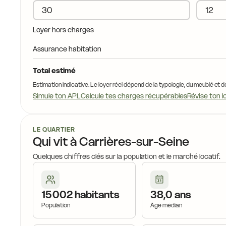
18,9 €
17,4 €
17,4 €
Loyer hors charges
18,3
17,4 €
€
Assurance habitation
17,3 €
Total estimé
Estimation indicative. Le loyer réel dépend de la typologie, du meublé et d
17,4 €
17,0 €
Simule ton APL
Calcule tes charges récupérables
Révise ton l
17,6 €
18,7 €
1
LE QUARTIER
Qui vit à Carrières-sur-Seine
16,2 €
Quelques chiffres clés sur la population et le marché locatif.
6,8 €
17,2 €
15 002 habitants
38,0 ans
Population
Âge médian
16,5 €