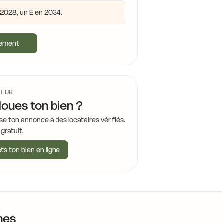
n 2028, un E en 2034.
gement
LEUR
loues ton bien ?
se ton annonce à des locataires vérifiés.
 gratuit.
ts ton bien en ligne
nes