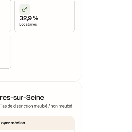
16,2 €
32,9 %
Locataires
16,2 €
 €
16,1 €
ères-sur-Seine
17,0 €
 Pas de distinction meublé / non meublé
Loyer médian