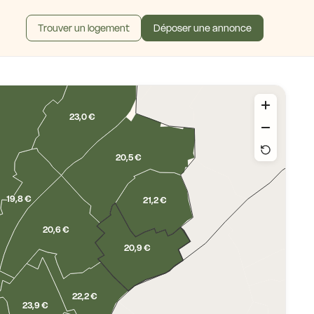
Trouver un logement
Déposer une annonce
23,0 €
20,5 €
19,8 €
21,2 €
20,6 €
20,9 €
22,2 €
23,9 €