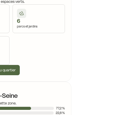
, espaces verts.
6
parcs et jardins
u quartier
-Seine
cette zone.
77,2 %
22,8 %