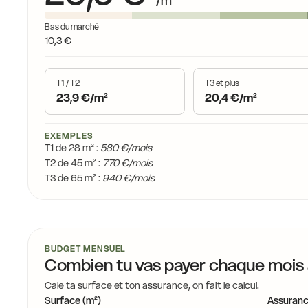
/m²
16,9 €
€
Bas du marché
16,9 €
16,4 €
10,3 €
T1 / T2
T3 et plus
16,4 €
21,3 €
23,9 €/m²
20,4 €/m²
17,0 €
EXEMPLES
14,9 €
18,3 €
T1 de 28 m² :
580 €/mois
15,7 €
T2 de 45 m² :
770 €/mois
T3 de 65 m² :
940 €/mois
18,4 €
18,4 €
18,4 €
21,1 €
18,2 €
18,7 €
BUDGET MENSUEL
Combien tu vas payer chaque mois
Cale ta surface et ton assurance, on fait le calcul.
15,7 €
Surface (m²)
Assuranc