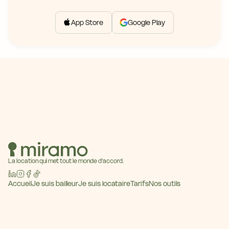
App Store
Google Play
La location qui met tout le monde d'accord.
Accueil
Je suis bailleur
Je suis locataire
Tarifs
Nos outils
Baromètre des loyers
Blog
Contact
Devenir partenaire