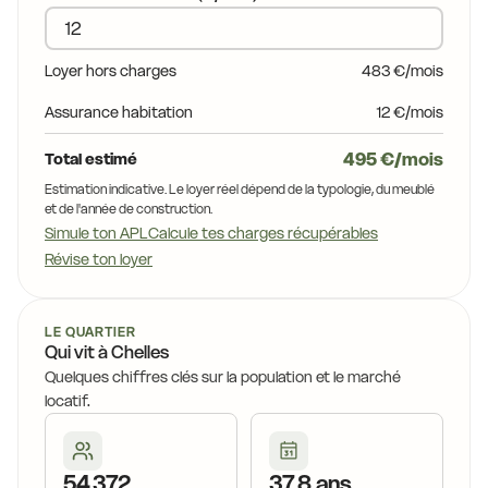
17,0 €
17,3 €
16,6 €
Loyer hors charges
483 €/mois
17,3 €
Assurance habitation
12 €/mois
16,4 €
16,9
17,2 €
495 €/mois
Total estimé
15,7 €
17,1 €
Estimation indicative. Le loyer réel dépend de la typologie, du meublé
16,0 €
et de l'année de construction.
15,4 €
Simule ton APL
Calcule tes charges récupérables
Révise ton loyer
17,0 €
16,0 €
17,2 €
15,7 €
16,0 €
15,7 €
15,7 
LE QUARTIER
15,7 €
Qui vit à Chelles
16,9 €
16,0 €
Quelques chiffres clés sur la population et le marché
17,2 €
locatif.
16,8 €
16,4 €
17,1 €
16,0 €
16,4 €
15,8 €
16,0 €
54 372
37,8 ans
16,2 €