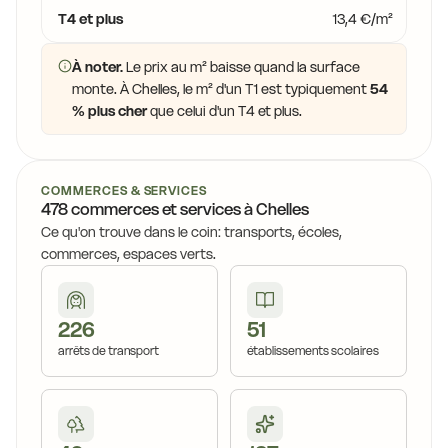
11,0 €
11,0 €
T4 et plus
13,4 €/m²
10,7 €
À noter.
Le prix au m² baisse quand la surface
8,4 €
monte. À Chelles, le m² d'un T1 est typiquement
54
% plus cher
que celui d'un T4 et plus.
COMMERCES & SERVICES
478 commerces et services à Chelles
Ce qu'on trouve dans le coin: transports, écoles,
commerces, espaces verts.
226
51
arrêts de transport
établissements scolaires