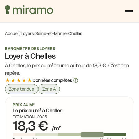
Accueil
/
Loyers
/
Seine-et-Marne
/
Chelles
BAROMÈTRE DES LOYERS
Loyer à Chelles
À Chelles, le prix au m² tourne autour de 18,3 €. C'est ton
repère.
★★★★★
Données complètes
Zone tendue
Zone A
PRIX AU M²
Le prix au m² à Chelles
ESTIMATION · 2025
18,3 €
/m²