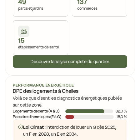
49
137
parcs et jardins
commerces
15
établissements de santé
Découvre l'analyse complète du quartier
PERFORMANCE ÉNERGÉTIQUE
DPE des logements à Chelles
Voilà ce que disent les diagnostics énergétiques publiés
sur cette zone.
Logements décents (A à D)
82,0 %
Passoires thermiques (E à G)
18,0 %
Loi Climat
: interdiction de louer un G dès 2025,
un F en 2028, un E en 2034.