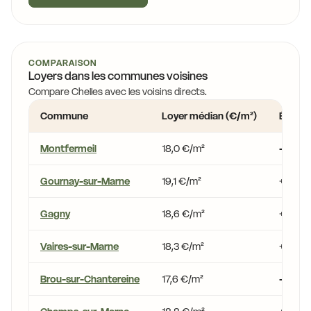
COMPARAISON
Loyers dans les communes voisines
Compare Chelles avec les voisins directs.
Commune
Loyer médian (€/m²)
Écart v
Montfermeil
18,0 €/m²
-1,5 %
Gournay-sur-Marne
19,1 €/m²
+4,6 %
Gagny
18,6 €/m²
+1,5 %
Vaires-sur-Marne
18,3 €/m²
+0,1 %
Brou-sur-Chantereine
17,6 €/m²
-3,7 %