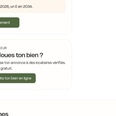
n 2028, un E en 2034.
gement
LEUR
loues ton bien ?
se ton annonce à des locataires vérifiés.
 gratuit.
ts ton bien en ligne
nes