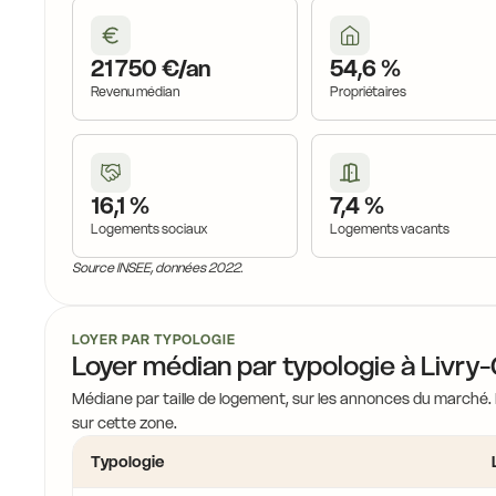
21 750 €/an
54,6 %
Revenu médian
Propriétaires
16,1 %
7,4 %
Logements sociaux
Logements vacants
Source INSEE, données 2022.
LOYER PAR TYPOLOGIE
Loyer médian par typologie à Livry
Médiane par taille de logement, sur les annonces du marché.
sur cette zone.
Typologie