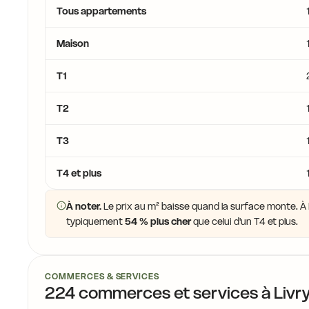
Tous appartements
Maison
T1
T2
T3
T4 et plus
À noter.
Le prix au m² baisse quand la surface monte. À L
typiquement
54 % plus cher
que celui d'un T4 et plus.
COMMERCES & SERVICES
224 commerces et services à Livr