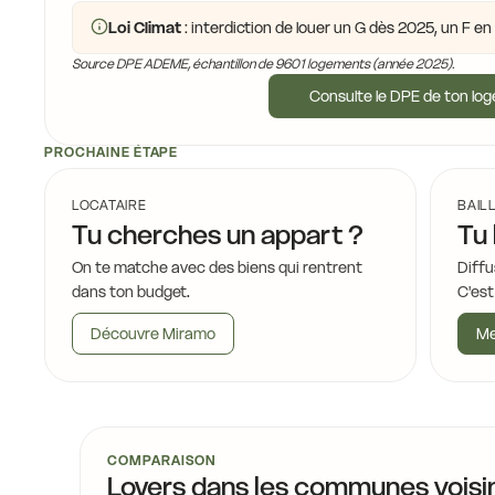
Loi Climat
: interdiction de louer un G dès 2025, un F e
Source DPE ADEME, échantillon de 9601 logements (année 2025).
Consulte le DPE de ton lo
PROCHAINE ÉTAPE
LOCATAIRE
BAIL
Tu cherches un appart ?
Tu 
On te matche avec des biens qui rentrent
Diffu
dans ton budget.
C'est
Découvre Miramo
Me
COMPARAISON
Loyers dans les communes voisi