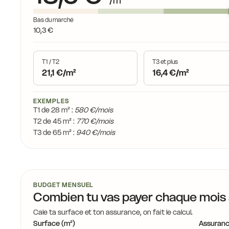
/m²
Bas du marché
10,3 €
T1 / T2
T3 et plus
21,1 €/m²
16,4 €/m²
EXEMPLES
T1 de 28 m² :
580 €/mois
T2 de 45 m² :
770 €/mois
T3 de 65 m² :
940 €/mois
BUDGET MENSUEL
Combien tu vas payer chaque mois
Cale ta surface et ton assurance, on fait le calcul.
Surface (m²)
Assuranc