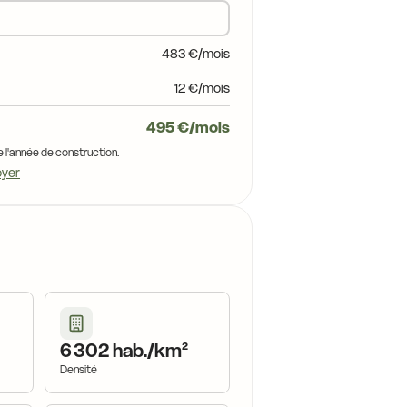
483 €/mois
12 €/mois
495 €/mois
e l'année de construction.
oyer
6 302 hab./km²
Densité