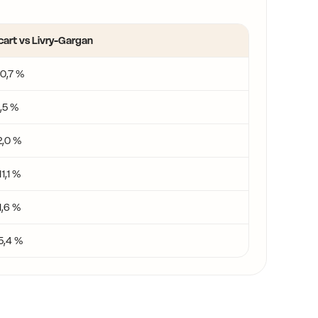
cart vs Livry-Gargan
10,7 %
1,5 %
2,0 %
11,1 %
1,6 %
5,4 %