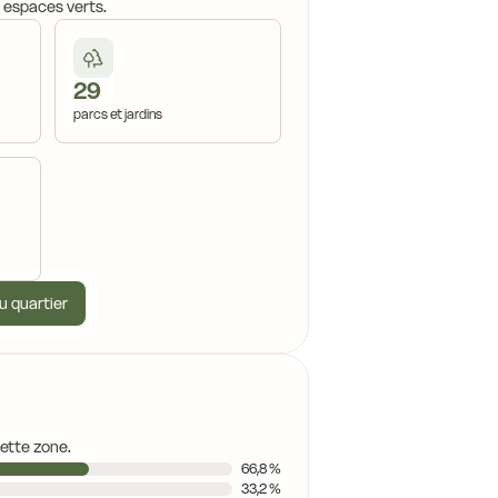
, espaces verts.
29
parcs et jardins
u quartier
cette zone.
66,8 %
33,2 %