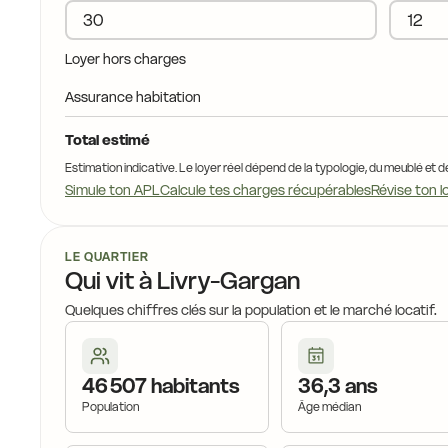
Loyer hors charges
Assurance habitation
Total estimé
Estimation indicative. Le loyer réel dépend de la typologie, du meublé et d
Simule ton APL
Calcule tes charges récupérables
Révise ton l
LE QUARTIER
Qui vit à Livry-Gargan
Quelques chiffres clés sur la population et le marché locatif.
46 507 habitants
36,3 ans
Population
Âge médian