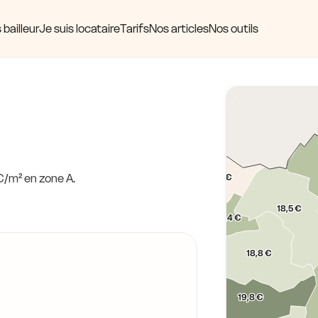
 bailleur
Je suis locataire
Tarifs
Nos articles
Nos outils
18,2 €
19,0 €
19,5 €
€/m² en zone A.
17,7 €
18,5 €
21,0 €
21,0 €
19,4 €
19,1 €
18,8 €
19,8 €
22,9 €
19,8 €