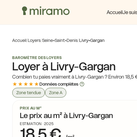
Accueil
Je suis
Accueil
/
Loyers
/
Seine-Saint-Denis
/
Livry-Gargan
BAROMÈTRE DES LOYERS
Loyer à Livry-Gargan
Combien tu paies vraiment à Livry-Gargan ? Environ 18,5 
★★★★★
Données complètes
Zone tendue
Zone A
PRIX AU M²
Le prix au m² à Livry-Gargan
ESTIMATION · 2025
18,5 €