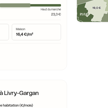
23,2 €
19,0 €
Haut du marché
23,3 €
21,0 €
24,7 €
22,7 €
Maison
16,4 €/m²
22,9 €
 à
Livry-Gargan
e habitation (€/mois)