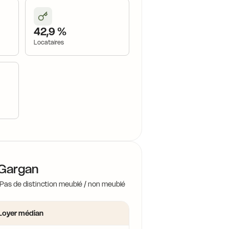
42,9 %
Locataires
-Gargan
 Pas de distinction meublé / non meublé
Loyer médian