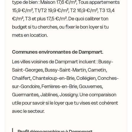
type de bien : Maison 17,6 €/m², Tous appartements
15,9 €/m², T1/T2 19,9 €/m², T2 16,9 €/m², T3 13,4
€/m², T3 et plus 17,5 €/m². De quoi calibrer ton
budget si tu cherches, ou fixer le bon loyer si tu
mets en location.
Communes environnantes de Dampmart.
Les villes voisines de Dampmart incluent : Bussy-
Saint-Georges, Bussy-Saint-Martin, Carnetin,
Chalifert, Chanteloup-en-Brie, Collégien, Conches-
sur-Gondoire, Ferrières-en-Brie, Gouvernes,
Guermantes, Jablines, Jossigny. Une comparaison
utile pour savoir si le loyer que tu vises est cohérent
avec le secteur.
Profil démographique à Dampmart.