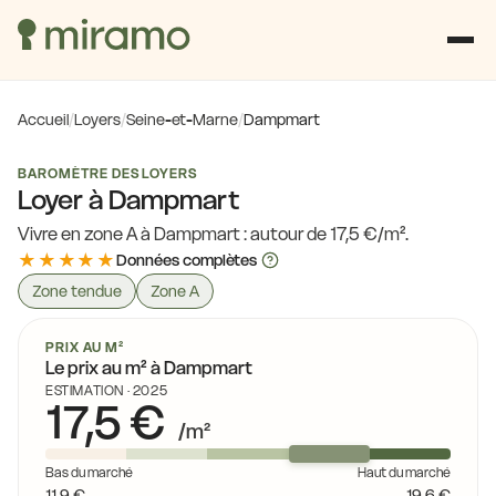
Accueil
/
Loyers
/
Seine-et-Marne
/
Dampmart
BAROMÈTRE DES LOYERS
Loyer à Dampmart
Vivre en zone A à Dampmart : autour de 17,5 €/m².
★★★★★
Données complètes
Zone tendue
Zone A
PRIX AU M²
Le prix au m² à Dampmart
ESTIMATION · 2025
17,5 €
/m²
Bas du marché
Haut du marché
17,1 €
11,9 €
19,6 €