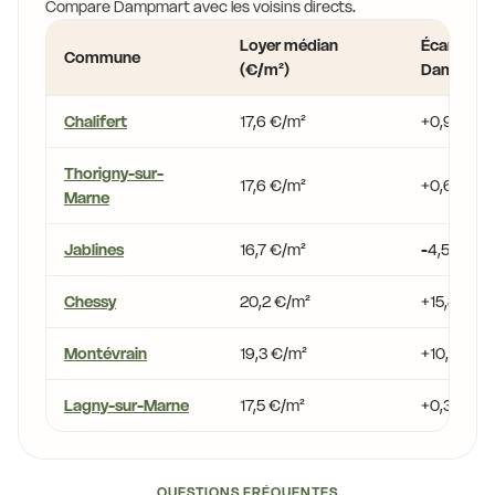
Compare Dampmart avec les voisins directs.
Loyer médian
Écart vs
Commune
(€/m²)
Dampmar
Chalifert
17,6 €/m²
+0,9 %
Thorigny-sur-
17,6 €/m²
+0,6 %
Marne
Jablines
16,7 €/m²
-4,5 %
Chessy
20,2 €/m²
+15,8 %
Montévrain
19,3 €/m²
+10,3 %
Lagny-sur-Marne
17,5 €/m²
+0,3 %
QUESTIONS FRÉQUENTES