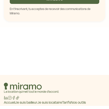
En t'inscrivant, tu acceptes de recevoir des communications de
Miramo.
La location qui met tout le monde d'accord.
Accueil
Je suis bailleur
Je suis locataire
Tarifs
Nos outils
Baromètre des loyers
Blog
Contact
Devenir partenaire