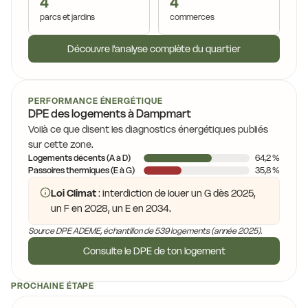
4
4
parcs et jardins
commerces
Découvre l'analyse complète du quartier
PERFORMANCE ÉNERGÉTIQUE
DPE des logements à Dampmart
Voilà ce que disent les diagnostics énergétiques publiés
sur cette zone.
Logements décents (A à D)
64,2 %
Passoires thermiques (E à G)
35,8 %
Loi Climat
: interdiction de louer un G dès 2025,
un F en 2028, un E en 2034.
Source DPE ADEME, échantillon de 539 logements (année 2025).
Consulte le DPE de ton logement
PROCHAINE ÉTAPE