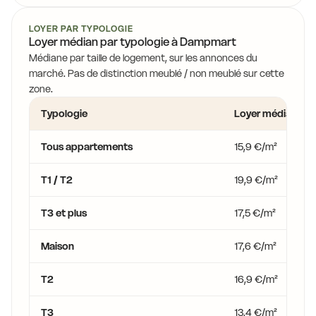
15,5 €
LOYER PAR TYPOLOGIE
15,5 €
Loyer médian par typologie à Dampmart
16,4 €
13,8 €
17,8 €
Médiane par taille de logement, sur les annonces du
14
15,5 €
marché. Pas de distinction meublé / non meublé sur cette
zone.
14,1 €
Typologie
Loyer médian
Tous appartements
15,9 €/m²
16,4 €
T1 / T2
19,9 €/m²
14,0 €
14,5 €
15,7 €
T3 et plus
17,5 €/m²
14,0 
14,0 €
14,5 €
Maison
17,6 €/m²
14,5 €
14,0 €
14,0 €
T2
16,9 €/m²
14,0 €
13,6 €
T3
13,4 €/m²
14,0 €