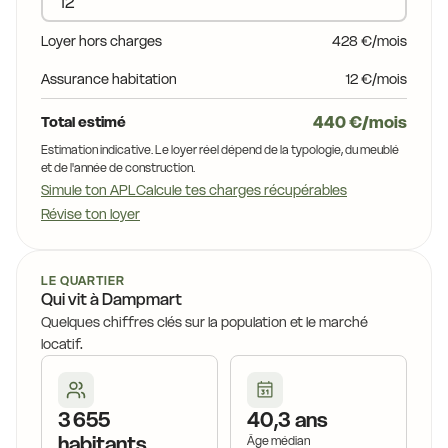
18,4 €
17,0 €
15,6 €
Loyer hors charges
428 €/mois
16,3 €
17,7 €
Assurance habitation
12 €/mois
17,0 €
440 €/mois
Total estimé
14,4 €
16,6 €
Estimation indicative. Le loyer réel dépend de la typologie, du meublé
et de l'année de construction.
14,4 €
7,3 €
Simule ton APL
Calcule tes charges récupérables
16,4 €
Révise ton loyer
16,9 €
17,2 €
14,6 €
14,4 €
15,7 €
LE QUARTIER
16,0 €
Qui vit à Dampmart
15,4 €
Quelques chiffres clés sur la population et le marché
15,7 €
15,4 €
14,9 €
locatif.
16,0 €
15,7 €
16,0 €
15,7 €
3 655
40,3 ans
15,7 €
15,7 €
habitants
Âge médian
15,7 €