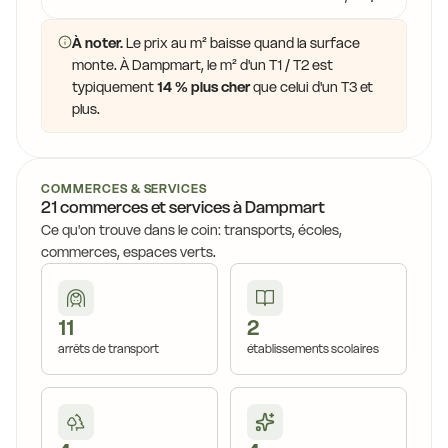
14,9 €
14,4 €
À noter.
Le prix au m² baisse quand la surface
14,0 €
monte. À Dampmart, le m² d'un T1 / T2 est
14,5 €
typiquement
14 % plus cher
que celui d'un T3 et
14
plus.
13,6 €
13,6 €
13,6 €
13,6 €
14,0 €
COMMERCES & SERVICES
13,6 €
21 commerces et services à Dampmart
10,4 €
Ce qu'on trouve dans le coin: transports, écoles,
13,6 €
11,6 €
commerces, espaces verts.
10,4 €
11,0 €
11
2
14,0 €
10,7 €
arrêts de transport
établissements scolaires