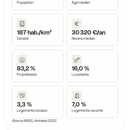
Population
Âge médian
187 hab./km²
30 320 €/an
Densité
Revenu médian
83,2 %
16,0 %
Propriétaires
Locataires
3,3 %
7,0 %
Logements sociaux
Logements vacants
Source INSEE, données 2022.