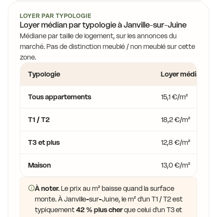
LOYER PAR TYPOLOGIE
Loyer médian par typologie à Janville-sur-Juine
Médiane par taille de logement, sur les annonces du
marché. Pas de distinction meublé / non meublé sur cette
zone.
Typologie
Loyer médian
Tous appartements
15,1 €/m²
T1 / T2
18,2 €/m²
T3 et plus
12,8 €/m²
Maison
13,0 €/m²
À noter.
Le prix au m² baisse quand la surface
monte. À Janville-sur-Juine, le m² d'un T1 / T2 est
typiquement
42 % plus cher
que celui d'un T3 et