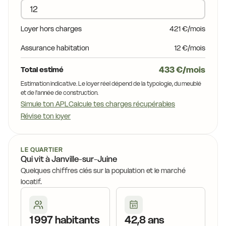
14,5 €
15,9 €
13,9 €
Loyer hors charges
421 €/mois
Assurance habitation
12 €/mois
433 €/mois
Total estimé
Estimation indicative. Le loyer réel dépend de la typologie, du meublé
et de l'année de construction.
Simule ton APL
Calcule tes charges récupérables
Révise ton loyer
LE QUARTIER
Qui vit à Janville-sur-Juine
Quelques chiffres clés sur la population et le marché
locatif.
1 997 habitants
42,8 ans