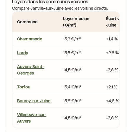
Loyers dans les communes voisines
Compare Janville-sur-Juine avec les voisins directs.
Loyer médian
Écart vs Janvi
Commune
(€/m²)
Juine
Chamarande
15,3 €/m²
+1,4 %
Lardy
15,5 €/m²
+2,6 %
Auvers-Saint-
14,5 €/m²
-3,8 %
Georges
Torfou
15,4 €/m²
+2,1 %
Bouray-sur-Juine
15,8 €/m²
+4,8 %
Villeneuve-sur-
14,5 €/m²
-3,8 %
Auvers