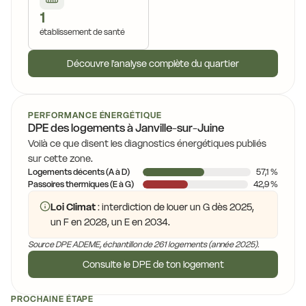
1
établissement de santé
Découvre l'analyse complète du quartier
PERFORMANCE ÉNERGÉTIQUE
DPE des logements à Janville-sur-Juine
Voilà ce que disent les diagnostics énergétiques publiés
sur cette zone.
Logements décents (A à D)
57,1 %
Passoires thermiques (E à G)
42,9 %
Loi Climat
: interdiction de louer un G dès 2025,
un F en 2028, un E en 2034.
Source DPE ADEME, échantillon de 261 logements (année 2025).
Consulte le DPE de ton logement
PROCHAINE ÉTAPE