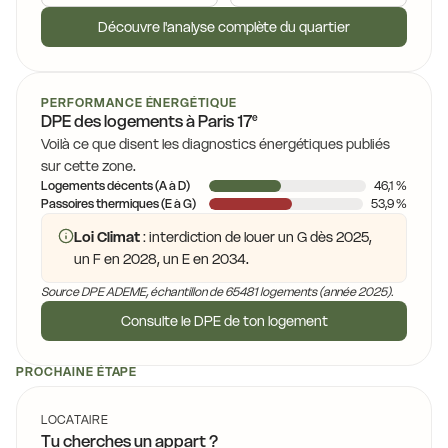
Découvre l'analyse complète du quartier
PERFORMANCE ÉNERGÉTIQUE
e
DPE des logements à
Paris 17
Voilà ce que disent les diagnostics énergétiques publiés
sur cette zone.
Logements décents (A à D)
46,1 %
Passoires thermiques (E à G)
53,9 %
Loi Climat
: interdiction de louer un G dès 2025,
un F en 2028, un E en 2034.
Source DPE ADEME, échantillon de 65481 logements (année 2025).
Consulte le DPE de ton logement
PROCHAINE ÉTAPE
LOCATAIRE
Tu cherches un appart ?