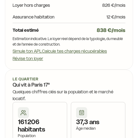
Loyer hors charges
826 €/mois
Assurance habitation
12 €/mois
838 €/mois
Total estimé
Estimation indicative. Le loyer réel dépend de la typologie, du meublé
et de l'année de construction.
Simule ton APL
Calcule tes charges récupérables
Révise ton loyer
LE QUARTIER
e
Qui vit à
Paris 17
Quelques chiffres clés sur la population et le marché
locatif.
161 206
37,3 ans
habitants
Âge médian
Population