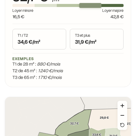
Loyer minoré
Loyer majoré
16,5 €
42,8 €
T1 / T2
T3 et plus
34,6 €/m²
31,9 €/m²
EXEMPLES
T1 de 28 m² :
880 €/mois
T2 de 45 m² :
1 240 €/mois
T3 de 65 m² :
1 710 €/mois
29,8 €
32,7 €
27,7 €
33,6 €