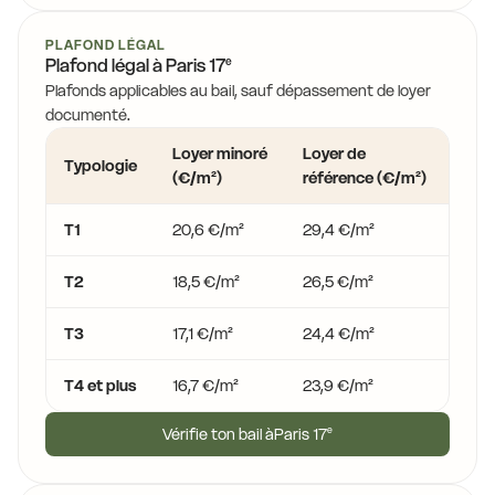
PLAFOND LÉGAL
e
Plafond légal à
Paris 17
Plafonds applicables au bail, sauf dépassement de loyer
documenté.
Loyer minoré
Loyer de
Loye
Typologie
(€/m²)
référence (€/m²)
(€/
T1
20,6 €/m²
29,4 €/m²
35,3
T2
18,5 €/m²
26,5 €/m²
31,8
T3
17,1 €/m²
24,4 €/m²
29,3
T4 et plus
16,7 €/m²
23,9 €/m²
28,6
Vérifie ton bail à
Paris 17
e