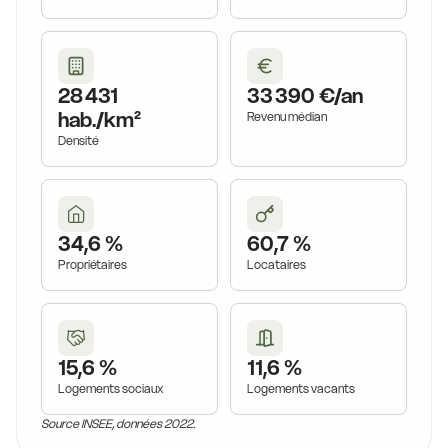
28 431
33 390 €/an
hab./km²
Revenu médian
Densité
34,6 %
60,7 %
Propriétaires
Locataires
15,6 %
11,6 %
Logements sociaux
Logements vacants
Source INSEE, données 2022.