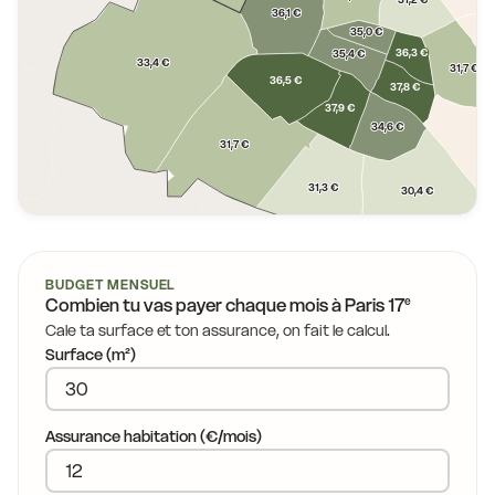
31,2 €
36,1 €
35,0 €
36,3 €
35,4 €
33,4 €
31,7 €
36,5 €
37,8 €
37,9 €
34,6 €
31,7 €
31,3 €
30,4 €
BUDGET MENSUEL
e
Combien tu vas payer chaque mois à
Paris 17
Cale ta surface et ton assurance, on fait le calcul.
Surface (m²)
Assurance habitation (€/mois)