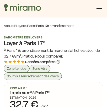
Accueil
/
Loyers
/
Paris
/
Paris 17e arrondissement
BAROMÈTRE DES LOYERS
Loyer à
Paris 17
e
À Paris 17e arrondissement, le marché s'affiche autour de
32,7 €/m². Pratique pour comparer.
★★★★★
Données complètes
Zone tendue
Zone Abis
Soumis à l'encadrement des loyers
PRIX AU M²
e
Le prix au m² à
Paris 17
ESTIMATION · 2025
32,7 €
/m²