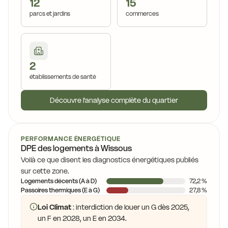
12
15
parcs et jardins
commerces
2
établissements de santé
Découvre l'analyse complète du quartier
PERFORMANCE ÉNERGÉTIQUE
DPE des logements à Wissous
Voilà ce que disent les diagnostics énergétiques publiés
sur cette zone.
Logements décents (A à D)
72,2 %
Passoires thermiques (E à G)
27,8 %
Loi Climat
: interdiction de louer un G dès 2025,
un F en 2028, un E en 2034.