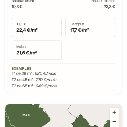
Bas du marché
Haut du marché
10,3 €
23,3 €
T1 / T2
T3 et plus
22,4 €/m²
17,7 €/m²
Maison
21,6 €/m²
EXEMPLES
T1 de 28 m² :
580 €/mois
T2 de 45 m² :
770 €/mois
T3 de 65 m² :
940 €/mois
19,3 €