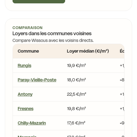
COMPARAISON
Loyers dans les communes voisines
Compare Wissous avec les voisins directs.
Commune
Loyer médian (€/m²)
Écart vs
Rungis
19,9 €/m²
+1,5 %
Paray-Vieille-Poste
18,0 €/m²
-8,2 %
Antony
22,5 €/m²
+15,0 %
Fresnes
19,8 €/m²
+1,0 %
Chilly-Mazarin
17,6 €/m²
-9,9 %