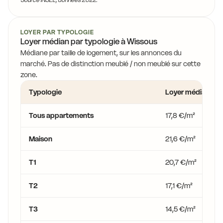
13,9 €
15,9 €
LOYER PAR TYPOLOGIE
Loyer médian par typologie à Wissous
13,9 €
Médiane par taille de logement, sur les annonces du
13,9 €
marché. Pas de distinction meublé / non meublé sur cette
11,8 €
zone.
13,9 €
Typologie
Loyer médian
13,9 €
13,9 €
Tous appartements
17,8 €/m²
14,5 €
13,9 €
Maison
21,6 €/m²
T1
20,7 €/m²
T2
17,1 €/m²
T3
14,5 €/m²