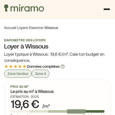
Accueil
/
Loyers
/
Essonne
/
Wissous
BAROMÈTRE DES LOYERS
Loyer à Wissous
Loyer typique à Wissous : 19,6 €/m². Cale ton budget en
conséquence.
★★★★★
Données complètes
Zone tendue
Zone A
PRIX AU M²
Le prix au m² à Wissous
ESTIMATION · 2025
19,6 €
/m²