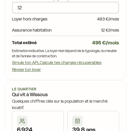
15,8 €
17,4 €
Loyer hors charges
483 €/mois
17,1 €
6,5 €
17,7 €
Assurance habitation
12 €/mois
16,9 €
17,1 €
495 €/mois
Total estimé
16,3 €
17,6 €
Estimation indicative. Le loyer réel dépend de la typologie, du meublé
16,9 €
et de l'année de construction.
Simule ton APL
Calcule tes charges récupérables
15,4 €
16,7 €
Révise ton loyer
16,8 €
15,4 €
16,8 €
 €
LE QUARTIER
16,7 €
Qui vit à Wissous
Quelques chiffres clés sur la population et le marché
15,4 €
15,4 €
locatif.
15,5 €
16,
,3 €
16,0 €
6 924
39,8 ans
15,8 €