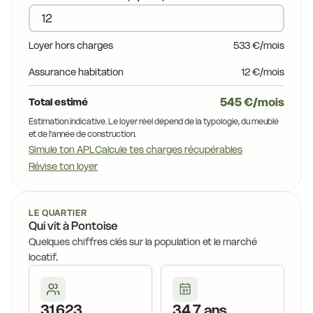
Loyer hors charges
533 €/mois
Assurance habitation
12 €/mois
545 €/mois
Total estimé
Estimation indicative. Le loyer réel dépend de la typologie, du meublé
et de l'année de construction.
Simule ton APL
Calcule tes charges récupérables
Révise ton loyer
LE QUARTIER
Qui vit à Pontoise
Quelques chiffres clés sur la population et le marché
locatif.
31 623
34,7 ans