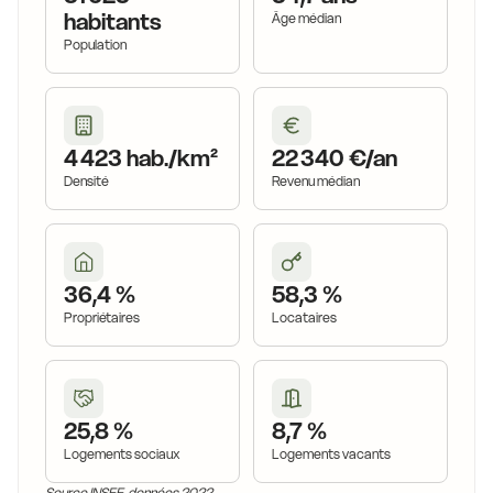
habitants
Âge médian
Population
4 423 hab./km²
22 340 €/an
Densité
Revenu médian
36,4 %
58,3 %
Propriétaires
Locataires
25,8 %
8,7 %
Logements sociaux
Logements vacants
Source INSEE, données 2022.