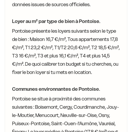
données issues de sources officielles.
Loyer au m² par type de bien à Pontoise.
Pontoise présente les loyers suivants selon le type
de bien : Maison 16,7 €/m², Tous appartements 17,8
€/m², T1 23,2 €/m², T1/T2 20,6 €/m², T2 18,5 €/m²,
T3 16 €/m², T3 et plus 16,1 €/m², T4 et plus 14,5
€/m². De quoi calibrer ton budget si tu cherches, ou
fixer le bon loyer si tu mets en location.
Communes environnantes de Pontoise.
Pontoise se situe à proximité des communes
suivantes : Boisemont, Cergy, Courdimanche, Jouy-
le-Moutier, Menucourt, Neuville-sur-Oise, Osny,
Puiseux-Pontoise, Saint-Ouen-l'Aumône, Vauréal,
Éragny. Le loyer médian à Pontoise (17,8 €/m²) peut