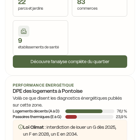
22
83
parcs et jardins
commerces
9
établissements de santé
Découvre l'analyse complète du quartier
PERFORMANCE ÉNERGÉTIQUE
DPE des logements à Pontoise
Voilà ce que disent les diagnostics énergétiques publiés
sur cette zone.
Logements décents (A à D)
76,1 %
Passoires thermiques (E à G)
23,9 %
Loi Climat
: interdiction de louer un G dès 2025,
un F en 2028, un E en 2034.