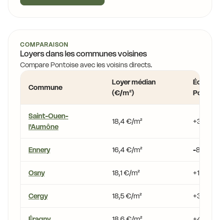
COMPARAISON
Loyers dans les communes voisines
Compare Pontoise avec les voisins directs.
Loyer médian
Écart vs
Commune
(€/m²)
Pontois
Saint-Ouen-
18,4 €/m²
+3,5 %
l'Aumône
Ennery
16,4 €/m²
-8,1 %
Osny
18,1 €/m²
+1,7 %
Cergy
18,5 €/m²
+3,9 %
Éragny
18,6 €/m²
+4,7 %