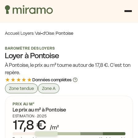
Accueil
/
Loyers
/
Val-d'Oise
/
Pontoise
BAROMÈTRE DES LOYERS
Loyer à Pontoise
À Pontoise, le prix au m² tourne autour de 17,8 €. C'est ton
repère.
★★★★★
Données complètes
Zone tendue
Zone A
PRIX AU M²
Le prix au m² à Pontoise
ESTIMATION · 2025
17,8 €
/m²