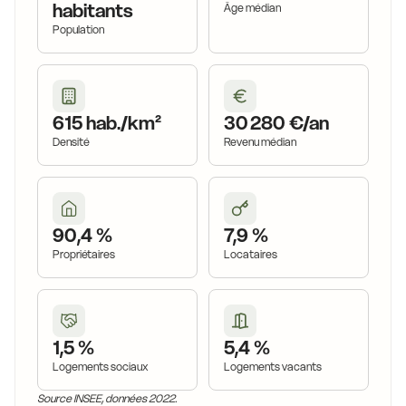
habitants
Âge médian
Population
615 hab./km²
30 280 €/an
Densité
Revenu médian
90,4 %
7,9 %
Propriétaires
Locataires
1,5 %
5,4 %
Logements sociaux
Logements vacants
Source INSEE, données 2022.