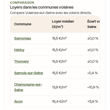
COMPARAISON
Loyers dans les communes voisines
Compare Vulaines-sur-Seine avec les voisins directs.
Loyer médian
Écart vs Vulai
Commune
(€/m²)
Seine
Samoreau
15,5 €/m²
±0,0 %
Héricy
15,5 €/m²
±0,0 %
Thomery
15,5 €/m²
±0,0 %
Samois-sur-Seine
15,5 €/m²
-0,4 %
Champagne-sur-
13,8 €/m²
-10,9 %
Seine
Avon
16,4 €/m²
+5,9 %