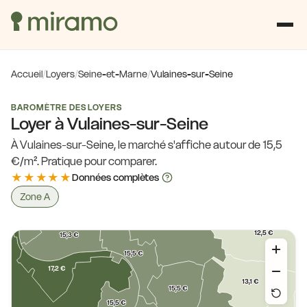
15,7 €
14,2 €
16,0 €
15,7 €
15,7 €
14,1 €
15,7 €
15,7 €
15,7 €
16,0 €
Accueil
/
Loyers
/
Seine-et-Marne
/
Vulaines-sur-Seine
15,2 €
16,4 €
15,2 €
BAROMÈTRE DES LOYERS
16,0 €
16,4 €
Loyer à Vulaines-sur-Seine
15,2 €
15,8 €
À Vulaines-sur-Seine, le marché s'affiche autour de 15,5
6,2 €
15,2 €
€/m². Pratique pour comparer.
15,2 €
13,1 €
★★★★★
Données complètes
16,7 €
Zone A
6,9 €
15,2 €
15,1 €
12,5 €
15,3 €
15,5 €
17,2 €
13,1 €
15,5 €
15,5 €