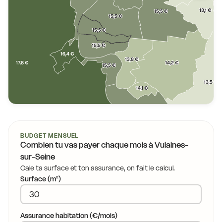
13,1 €
15,5 €
15,5 €
15,5 €
15,5 €
16,4 €
13,8 €
17,8 €
14,2 €
15,5 €
13,5 €
14,1 €
16,4 €
BUDGET MENSUEL
Combien tu vas payer chaque mois à
Vulaines-
14,0 €
14,0 €
sur-Seine
15,7 €
Cale ta surface et ton assurance, on fait le calcul.
14,0 €
Surface (m²)
14,0 €
14,0 €
1
14,5 €
14,0 €
14,0 €
Assurance habitation (€/mois)
14,0 €