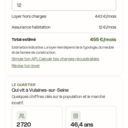
13,6 €
14,0 €
14,0 €
14,9 €
Loyer hors charges
443 €/mois
14,4 €
14,0 €
Assurance habitation
12 €/mois
 €
14,0 €
14,0 €
13,6 €
455 €/mois
Total estimé
13,6 €
13,6 €
Estimation indicative. Le loyer réel dépend de la typologie, du meublé
14,0 €
et de l'année de construction.
Simule ton APL
Calcule tes charges récupérables
13,6 €
10,4 €
Révise ton loyer
13,6 €
11,6 €
13,7 €
LE QUARTIER
Qui vit à Vulaines-sur-Seine
 €
Quelques chiffres clés sur la population et le marché
14,0 €
10,7 €
locatif.
2 720
46,4 ans