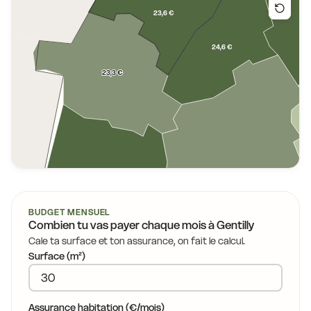
23,6 €
24,6 €
23,3 €
22,8 €
23,3 €
BUDGET MENSUEL
Combien tu vas payer chaque mois à
Gentilly
Cale ta surface et ton assurance, on fait le calcul.
Surface (m²)
21,7 €
Assurance habitation (€/mois)