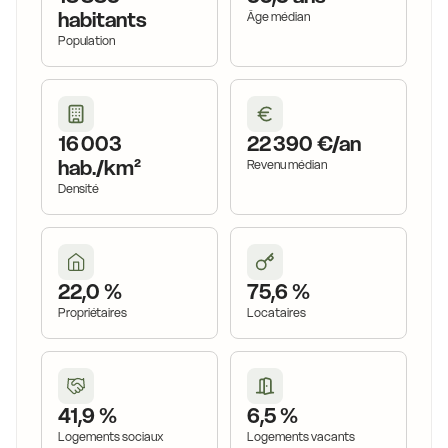
habitants
Âge médian
Population
16 003
22 390 €/an
hab./km²
Revenu médian
Densité
22,0 %
75,6 %
Propriétaires
Locataires
41,9 %
6,5 %
Logements sociaux
Logements vacants