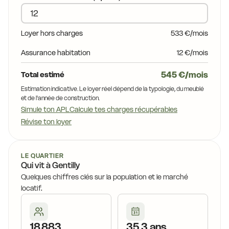
Loyer hors charges
533 €/mois
19,8 €
Assurance habitation
12 €/mois
545 €/mois
Total estimé
Estimation indicative. Le loyer réel dépend de la typologie, du meublé
19,8 €
et de l'année de construction.
Simule ton APL
Calcule tes charges récupérables
Révise ton loyer
19,9 €
LE QUARTIER
Qui vit à Gentilly
Quelques chiffres clés sur la population et le marché
locatif.
18 883
35,3 ans