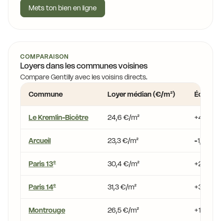
Mets ton bien en ligne
COMPARAISON
Loyers dans les communes voisines
Compare Gentilly avec les voisins directs.
Commune
Loyer médian (€/m²)
Écart vs
Le Kremlin-Bicêtre
24,6 €/m²
+4,2 %
Arcueil
23,3 €/m²
-1,3 %
Paris 13
30,4 €/m²
+28,7 %
e
Paris 14
31,3 €/m²
+32,5 %
e
Montrouge
26,5 €/m²
+12,4 %