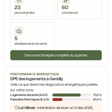
23
60
parcs et jardins
commerces
5
établissements de santé
Découvre l'analyse complète du quartier
PERFORMANCE ÉNERGÉTIQUE
DPE des logements à Gentilly
Voilà ce que disent les diagnostics énergétiques publiés
sur cette zone.
Logements décents (A à D)
73,6 %
Passoires thermiques (E à G)
26,4 %
Loi Climat
: interdiction de louer un G dès 2025,