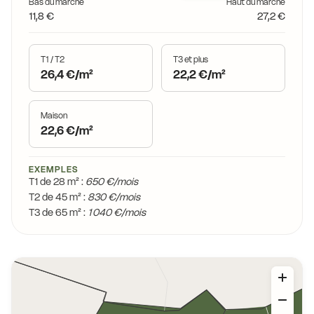
Bas du marché
Haut du marché
11,8 €
27,2 €
T1 / T2
T3 et plus
26,4 €/m²
22,2 €/m²
Maison
22,6 €/m²
EXEMPLES
T1 de 28 m² :
650 €/mois
T2 de 45 m² :
830 €/mois
T3 de 65 m² :
1 040 €/mois