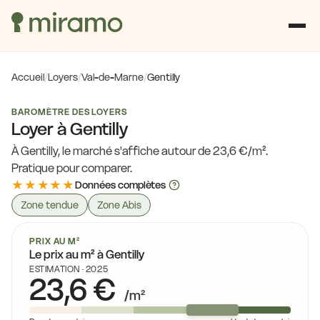
Accueil
/
Loyers
/
Val-de-Marne
/
Gentilly
BAROMÈTRE DES LOYERS
Loyer à Gentilly
À Gentilly, le marché s'affiche autour de 23,6 €/m².
Pratique pour comparer.
★★★★★
Données complètes
Zone tendue
Zone Abis
PRIX AU M²
Le prix au m² à Gentilly
ESTIMATION · 2025
23,6 €
/m²