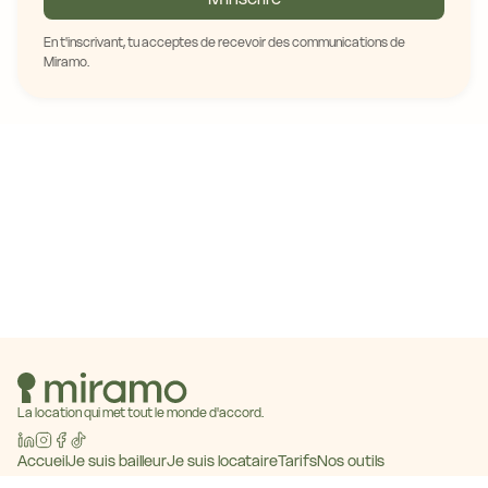
En t'inscrivant, tu acceptes de recevoir des communications de
Miramo.
La location qui met tout le monde d'accord.
Accueil
Je suis bailleur
Je suis locataire
Tarifs
Nos outils
Baromètre des loyers
Blog
Contact
Devenir partenaire