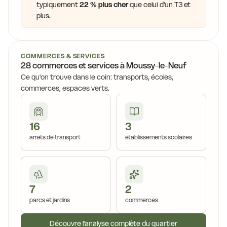
typiquement
22 % plus cher
que celui d'un T3 et
plus.
16,4 €
COMMERCES & SERVICES
14,5 €
28 commerces et services à Moussy-le-Neuf
14,8 €
14,5 €
14,5 €
Ce qu'on trouve dans le coin: transports, écoles,
15,7 €
commerces, espaces verts.
14,5 €
14,5 €
14,8 €
14,5 €
16
3
14,0 €
arrêts de transport
établissements scolaires
14,5 €
14,5 €
13,6 €
14,5 €
14,9 €
11,0 €
14,4 €
7
2
11,0 €
14,5 €
parcs et jardins
commerces
14,5 €
14,5 €
10,4 €
13,6 €
13,6 €
Découvre l'analyse complète du quartier
13,6 €