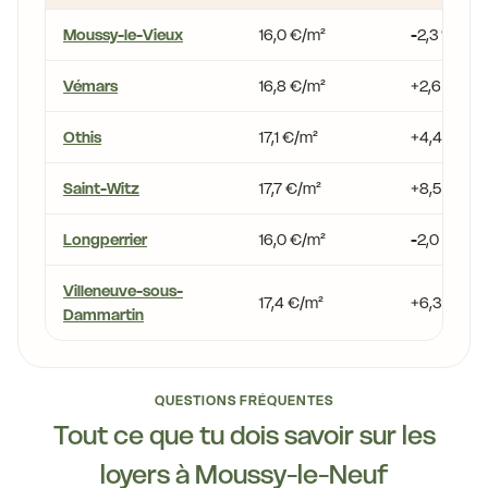
Moussy-le-Vieux
16,0 €/m²
-2,3 %
Vémars
16,8 €/m²
+2,6 %
Othis
17,1 €/m²
+4,4 %
Saint-Witz
17,7 €/m²
+8,5 %
Longperrier
16,0 €/m²
-2,0 %
Villeneuve-sous-
17,4 €/m²
+6,3 %
Dammartin
QUESTIONS FRÉQUENTES
Tout ce que tu dois savoir sur les
loyers à Moussy-le-Neuf