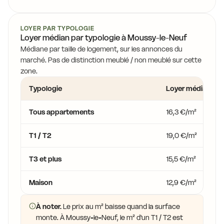
17,1 €
16,0
16,4 €
15,8 €
16,0 €
LOYER PAR TYPOLOGIE
16,2 €
16,8 €
Loyer médian par typologie à Moussy-le-Neuf
16,0 €
16,0 €
Médiane par taille de logement, sur les annonces du
16,7 €
16,0 €
marché. Pas de distinction meublé / non meublé sur cette
16,5 €
zone.
15,5 €
16,9 €
15,2 €
Typologie
Loyer médian
14,2 €
16,4 €
15,3 €
Tous appartements
16,3 €/m²
15,5 €
17,2 €
14,2 €
15,7 €
T1 / T2
19,0 €/m²
14,2 €
16,4 €
T3 et plus
15,5 €/m²
14,2 €
14,2 €
Maison
12,9 €/m²
16,4 €
14,8 €
À noter.
Le prix au m² baisse quand la surface
17,8 €
monte. À Moussy-le-Neuf, le m² d'un T1 / T2 est