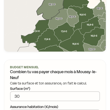
16,3 €
16,1 €
16,6 €
16,0 €
16,0 €
16,9 €
15
17,4 €
17,4 €
16,5 €
17,4 €
16,6 €
15,0
15,2 €
16,0 €
16,6 €
17,4 €
BUDGET MENSUEL
Combien tu vas payer chaque mois à
Moussy-le-
17,3 €
19,1 €
Neuf
Cale ta surface et ton assurance, on fait le calcul.
18,4 €
17,8 €
15,8
Surface (m²)
16,7 €
17,8 €
18,4 €
Assurance habitation (€/mois)
18,3 €