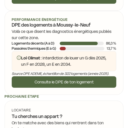
10,4 €
10,4 €
13,6 €
13,6 €
10,4 €
PERFORMANCE ÉNERGÉTIQUE
DPE des logements à Moussy-le-Neuf
1
10,4 €
Voilà ce que disent les diagnostics énergétiques publiés
10,4 €
sur cette zone.
Logements décents (A à D)
86,3 %
11,0 €
11,0 €
Passoires thermiques (E à G)
13,7 %
10,7 €
Loi Climat
: interdiction de louer un G dès 2025,
8,4 €
un F en 2028, un E en 2034.
Source DPE ADEME, échantillon de 322 logements (année 2025).
Consulte le DPE de ton logement
PROCHAINE ÉTAPE
LOCATAIRE
Tu cherches un appart ?
On te matche avec des biens qui rentrent dans ton