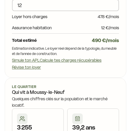
16,7 €
1
17,6 €
17,6 €
17,7 €
Loyer hors charges
478 €/mois
18,3 €
17,5 €
Assurance habitation
12 €/mois
18,3 €
17,8 €
19,0
18,1 €
17,4 €
490 €/mois
Total estimé
18,4 €
17,4 €
18,8 €
18,1 €
Estimation indicative. Le loyer réel dépend de la typologie, du meublé
et de l'année de construction.
19,1 €
18,8 €
Simule ton APL
Calcule tes charges récupérables
19,2 €
Révise ton loyer
18,9 €
19,4 €
19,0 €
17,5 €
LE QUARTIER
17,9 €
Qui vit à Moussy-le-Neuf
18,1 €
Quelques chiffres clés sur la population et le marché
locatif.
18,0 €
18,4 €
17,0 €
3 255
39,2 ans