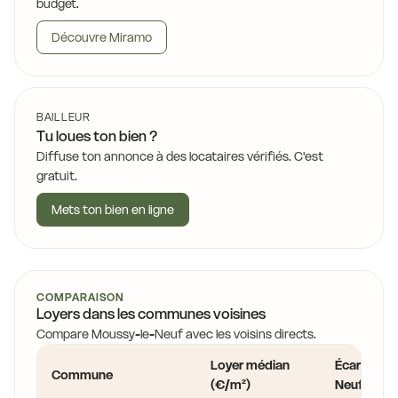
budget.
Découvre Miramo
BAILLEUR
Tu loues ton bien ?
Diffuse ton annonce à des locataires vérifiés. C'est
gratuit.
Mets ton bien en ligne
COMPARAISON
Loyers dans les communes voisines
Compare Moussy-le-Neuf avec les voisins directs.
Loyer médian
Écart vs M
Commune
(€/m²)
Neuf