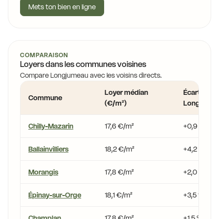
Mets ton bien en ligne
COMPARAISON
Loyers dans les communes voisines
Compare Longjumeau avec les voisins directs.
Loyer médian
Écart vs
Commune
(€/m²)
Longjume
Chilly-Mazarin
17,6 €/m²
+0,9 %
Ballainvilliers
18,2 €/m²
+4,2 %
Morangis
17,8 €/m²
+2,0 %
Épinay-sur-Orge
18,1 €/m²
+3,5 %
Champlan
17,8 €/m²
+1,5 %