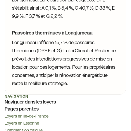
s'établit ainsi : A 0,1 %, B 5,4 %, C 40,7 %, D 38 %, E
9,9 %, F 3,7 % et G 2,2 %.
Passoires thermiques à Longjumeau.
Longjumeau affiche 15,7 % de passoires
thermiques (DPE F et G). La loi Climat et Résilience
prévoit des interdictions progressives de mise en
location pour ces logements. Pour les propriétaires
concernés, anticiper la rénovation énergétique
reste la meilleure stratégie.
NAVIGATION
Naviguer dans les loyers
Pages parentes
Loyers en Île-de-France
Loyers en Essonne
Comment on calcule