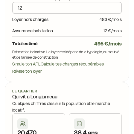
17,1 €
16,3 €
Loyer hors charges
483 €/mois
17,6 €
9 €
Assurance habitation
12 €/mois
15,4 €
16,7 €
16,8 €
495 €/mois
Total estimé
15,4 €
Estimation indicative. Le loyer réel dépend de la typologie, du meublé
16,8 €
et de l'année de construction.
16,7 €
Simule ton APL
Calcule tes charges récupérables
Révise ton loyer
15,4 €
15,4 €
15,5 €
16,4
LE QUARTIER
Qui vit à Longjumeau
€
16,0 €
15,8 €
Quelques chiffres clés sur la population et le marché
locatif.
15,1 €
15,0 €
20 470
38,4 ans
15,8 €