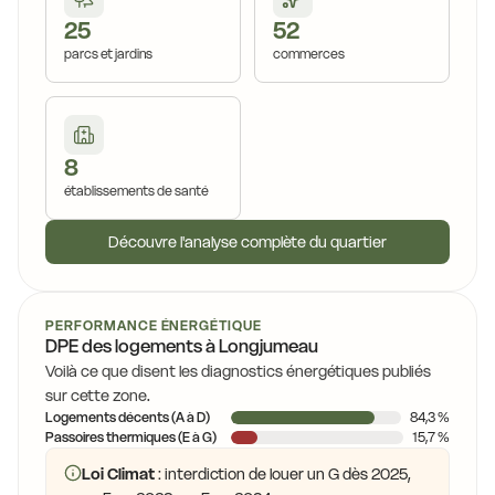
25
52
parcs et jardins
commerces
8
établissements de santé
Découvre l'analyse complète du quartier
PERFORMANCE ÉNERGÉTIQUE
DPE des logements à Longjumeau
Voilà ce que disent les diagnostics énergétiques publiés
sur cette zone.
Logements décents (A à D)
84,3 %
Passoires thermiques (E à G)
15,7 %
Loi Climat
: interdiction de louer un G dès 2025,