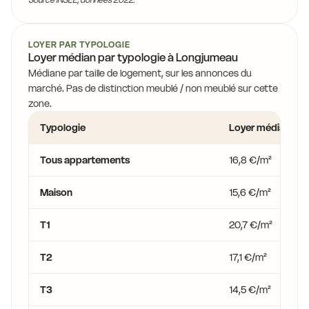
13,9 €
13,9 €
11,8 €
LOYER PAR TYPOLOGIE
Loyer médian par typologie à Longjumeau
13,9 €
Médiane par taille de logement, sur les annonces du
13,9 €
13,9 €
marché. Pas de distinction meublé / non meublé sur cette
zone.
14,5 €
Typologie
Loyer médian
13,9 €
Tous appartements
16,8 €/m²
Maison
15,6 €/m²
T1
20,7 €/m²
T2
17,1 €/m²
T3
14,5 €/m²