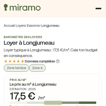
Accueil
/
Loyers
/
Essonne
/
Longjumeau
BAROMÈTRE DES LOYERS
Loyer à Longjumeau
Loyer typique à Longjumeau : 17,5 €/m². Cale ton budget
en conséquence.
★★★★★
Données complètes
Zone tendue
Zone A
PRIX AU M²
Le prix au m² à Longjumeau
ESTIMATION · 2025
17,5 €
/m²