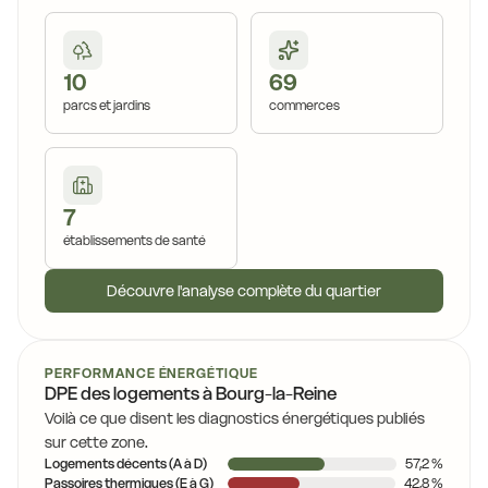
10
69
parcs et jardins
commerces
7
établissements de santé
Découvre l'analyse complète du quartier
PERFORMANCE ÉNERGÉTIQUE
DPE des logements à Bourg-la-Reine
Voilà ce que disent les diagnostics énergétiques publiés
sur cette zone.
Logements décents (A à D)
57,2 %
Passoires thermiques (E à G)
42,8 %