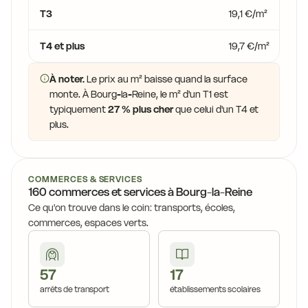
T3
19,1 €/m²
T4 et plus
19,7 €/m²
À noter.
Le prix au m² baisse quand la surface
monte. À Bourg-la-Reine, le m² d'un T1 est
typiquement
27 % plus cher
que celui d'un T4 et
plus.
COMMERCES & SERVICES
160 commerces et services à Bourg-la-Reine
Ce qu'on trouve dans le coin: transports, écoles,
commerces, espaces verts.
57
17
arrêts de transport
établissements scolaires