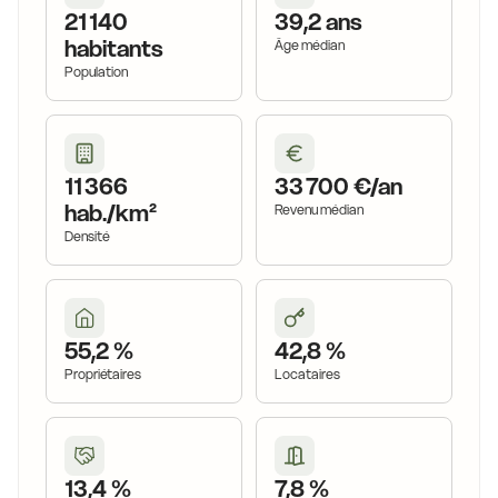
21 140
39,2 ans
habitants
Âge médian
Population
11 366
33 700 €/an
hab./km²
Revenu médian
Densité
55,2 %
42,8 %
Propriétaires
Locataires
13,4 %
7,8 %