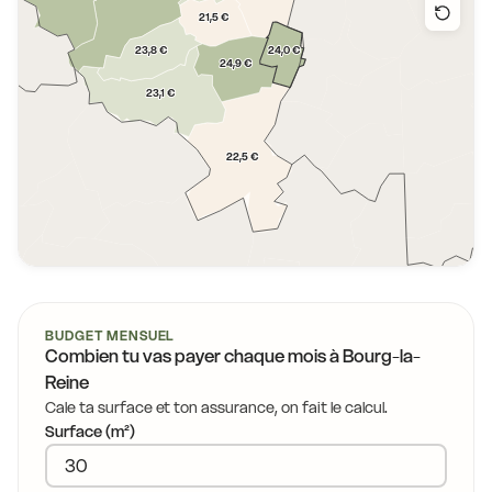
21,5 €
24,0 €
23,8 €
24,9 €
23,1 €
22,5 €
BUDGET MENSUEL
Combien tu vas payer chaque mois à
Bourg-la-
Reine
Cale ta surface et ton assurance, on fait le calcul.
Surface (m²)