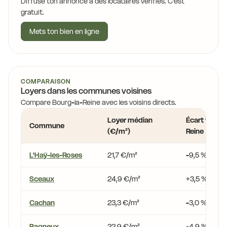
Diffuse ton annonce à des locataires vérifiés. C'est
gratuit.
Mets ton bien en ligne
COMPARAISON
Loyers dans les communes voisines
Compare Bourg-la-Reine avec les voisins directs.
Loyer médian
Écart vs Bou
Commune
(€/m²)
Reine
L'Haÿ-les-Roses
21,7 €/m²
-9,5 %
Sceaux
24,9 €/m²
+3,5 %
Cachan
23,3 €/m²
-3,0 %
Bagneux
22,9 €/m²
-4,9 %