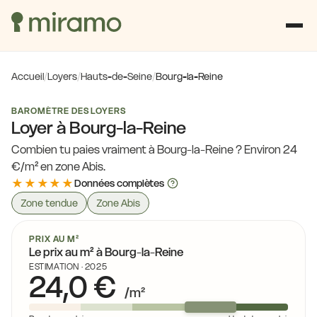
Accueil
/
Loyers
/
Hauts-de-Seine
/
Bourg-la-Reine
BAROMÈTRE DES LOYERS
Loyer à Bourg-la-Reine
Combien tu paies vraiment à Bourg-la-Reine ? Environ 24
€/m² en zone Abis.
★★★★★
Données complètes
Zone tendue
Zone Abis
PRIX AU M²
Le prix au m² à Bourg-la-Reine
ESTIMATION · 2025
24,0 €
/m²
21,0 €