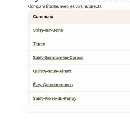
Compare Étiolles avec les voisins directs.
Commune
Soisy-sur-Seine
Tigery
Saint-Germain-lès-Corbeil
Quincy-sous-Sénart
Évry-Courcouronnes
Saint-Pierre-du-Perray