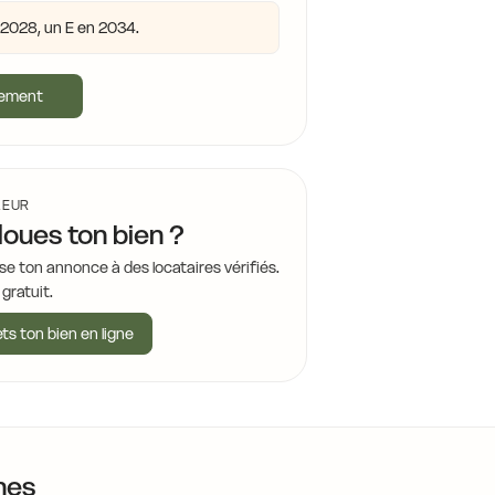
n 2028, un E en 2034.
gement
LEUR
loues ton bien ?
se ton annonce à des locataires vérifiés.
 gratuit.
ts ton bien en ligne
nes