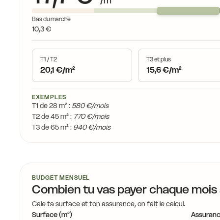
/m²
16,5 €
Bas du marché
1
16,1 €
16,1 €
10,3 €
16
16,5 €
T1 / T2
T3 et plus
20,1 €/m²
15,6 €/m²
15,5 €
14,7 €
14,2
16,1 €
EXEMPLES
T1 de 28 m² :
580 €/mois
T2 de 45 m² :
770 €/mois
14,2 €
14,7 €
T3 de 65 m² :
940 €/mois
14,0 €
14,7 €
14,7 €
14,0 €
14,7 €
14,7 €
BUDGET MENSUEL
14,7 €
14,0 €
Combien tu vas payer chaque mois
14,0 €
14,7 €
Cale ta surface et ton assurance, on fait le calcul.
Surface (m²)
Assuranc