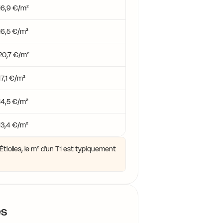
16,9 €/m²
16,5 €/m²
20,7 €/m²
17,1 €/m²
14,5 €/m²
13,4 €/m²
tiolles, le m² d'un T1 est typiquement
es