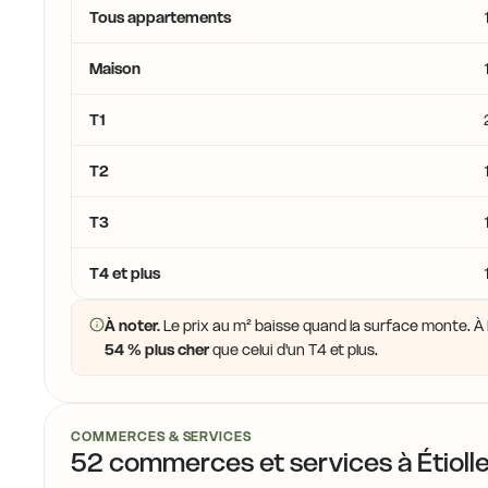
Tous appartements
Maison
T1
T2
T3
T4 et plus
À noter.
Le prix au m² baisse quand la surface monte. À É
54 % plus cher
que celui d'un T4 et plus.
COMMERCES & SERVICES
52 commerces et services à Étioll