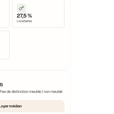
27,5 %
Locataires
es
 Pas de distinction meublé / non meublé
Loyer médian