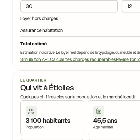
14,0 €
14,9 €
14,7 €
14,0 €
Loyer hors charges
1
Assurance habitation
14,0 €
14,0 €
Total estimé
Estimation indicative. Le loyer réel dépend de la typologie, du meublé et d
14,0 €
Simule ton APL
Calcule tes charges récupérables
Révise ton l
1
14,5 €
15,9 €
12,6 €
10,9 €
LE QUARTIER
Qui vit à Étiolles
15,9 
Quelques chiffres clés sur la population et le marché locatif.
12,6 €
13,4 €
3 100 habitants
45,5 ans
Population
Âge médian