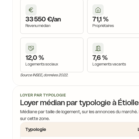
33 550 €/an
71,1 %
Revenu médian
Propriétaires
12,0 %
7,6 %
Logements sociaux
Logements vacants
Source INSEE, données 2022.
LOYER PAR TYPOLOGIE
Loyer médian par typologie à Étioll
Médiane par taille de logement, sur les annonces du marché.
sur cette zone.
Typologie