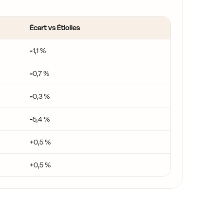
Écart vs Étiolles
-1,1 %
-0,7 %
-0,3 %
-5,4 %
+0,5 %
+0,5 %