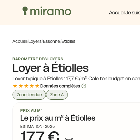
1
18,6 €
Accueil
Je suis
18,6 €
19,2 €
Accueil
/
Loyers
/
Essonne
/
Étiolles
19,
BAROMÈTRE DES LOYERS
18,1 €
16,9 €
Loyer à Étiolles
17,5 €
Loyer typique à Étiolles : 17,7 €/m². Cale ton budget en c
16,1 €
★★★★★
16,6 €
Données complètes
17,1
Zone tendue
Zone A
16,8 €
16,9 €
PRIX AU M²
Le prix au m² à Étiolles
1
16,9 €
ESTIMATION · 2025
17,1 €
17,7 €
16,1 €