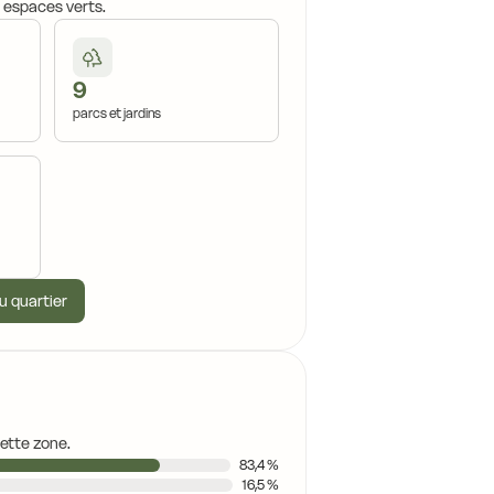
, espaces verts.
9
parcs et jardins
u quartier
cette zone.
83,4 %
16,5 %