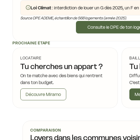
Loi Climat
: interdiction de louer un G dès 2025, un F e
Source DPE ADEME, échantillon de 568 logements (année 2025).
Consulte le DPE de ton lo
PROCHAINE ÉTAPE
LOCATAIRE
BAIL
Tu cherches un appart ?
Tu 
On te matche avec des biens qui rentrent
Diffu
dans ton budget.
C'est
Découvre Miramo
Me
COMPARAISON
Loyers dans les communes voisi