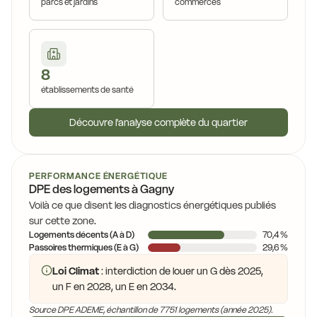
parcs et jardins
commerces
8
établissements de santé
Découvre l'analyse complète du quartier
PERFORMANCE ÉNERGÉTIQUE
DPE des logements à Gagny
Voilà ce que disent les diagnostics énergétiques publiés
sur cette zone.
Logements décents (A à D)
70,4 %
Passoires thermiques (E à G)
29,6 %
Loi Climat
: interdiction de louer un G dès 2025,
un F en 2028, un E en 2034.
Source DPE ADEME, échantillon de 7751 logements (année 2025).