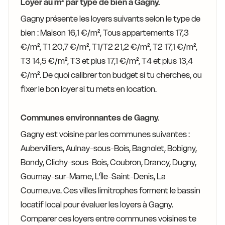
Loyer au m² par type de bien à Gagny.
Gagny présente les loyers suivants selon le type de
bien : Maison 16,1 €/m², Tous appartements 17,3
€/m², T1 20,7 €/m², T1/T2 21,2 €/m², T2 17,1 €/m²,
T3 14,5 €/m², T3 et plus 17,1 €/m², T4 et plus 13,4
€/m². De quoi calibrer ton budget si tu cherches, ou
fixer le bon loyer si tu mets en location.
Communes environnantes de Gagny.
Gagny est voisine par les communes suivantes :
Aubervilliers, Aulnay-sous-Bois, Bagnolet, Bobigny,
Bondy, Clichy-sous-Bois, Coubron, Drancy, Dugny,
Gournay-sur-Marne, L'Île-Saint-Denis, La
Courneuve. Ces villes limitrophes forment le bassin
locatif local pour évaluer les loyers à Gagny.
Comparer ces loyers entre communes voisines te