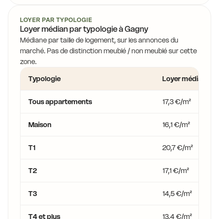
LOYER PAR TYPOLOGIE
Loyer médian par typologie à Gagny
Médiane par taille de logement, sur les annonces du
marché. Pas de distinction meublé / non meublé sur cette
zone.
Typologie
Loyer médian
Tous appartements
17,3 €/m²
Maison
16,1 €/m²
T1
20,7 €/m²
T2
17,1 €/m²
T3
14,5 €/m²
T4 et plus
13,4 €/m²