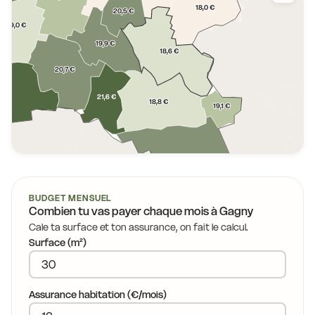
18,0 €
20,5 €
19,0 €
19,9 €
18,6 €
20,7 €
21,6 €
9 €
18,8 €
19,1 €
19,9 €
BUDGET MENSUEL
Combien tu vas payer chaque mois à
Gagny
Cale ta surface et ton assurance, on fait le calcul.
Surface (m²)
Assurance habitation (€/mois)