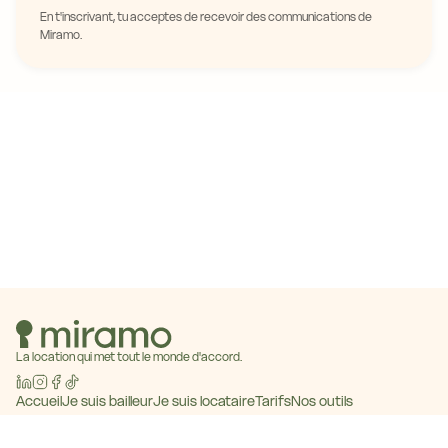
En t'inscrivant, tu acceptes de recevoir des communications de
Miramo.
La location qui met tout le monde d'accord.
Accueil
Je suis bailleur
Je suis locataire
Tarifs
Nos outils
Baromètre des loyers
Blog
Contact
Devenir partenaire