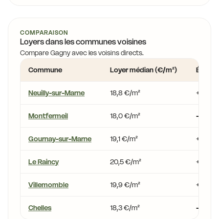
COMPARAISON
Loyers dans les communes voisines
Compare Gagny avec les voisins directs.
Commune
Loyer médian (€/m²)
Écart 
Neuilly-sur-Marne
18,8 €/m²
+1,3 %
Montfermeil
18,0 €/m²
-3,0 %
Gournay-sur-Marne
19,1 €/m²
+3,1 %
Le Raincy
20,5 €/m²
+10,5 
Villemomble
19,9 €/m²
+7,1 %
Chelles
18,3 €/m²
-1,5 %