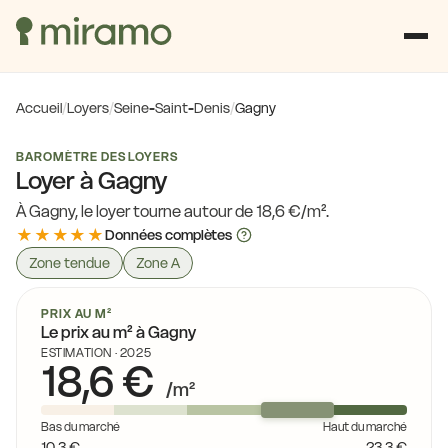
Accueil
/
Loyers
/
Seine-Saint-Denis
/
Gagny
BAROMÈTRE DES LOYERS
Loyer à Gagny
À Gagny, le loyer tourne autour de 18,6 €/m².
★★★★★
Données complètes
Zone tendue
Zone A
PRIX AU M²
Le prix au m² à Gagny
ESTIMATION · 2025
18,6 €
/m²
Bas du marché
Haut du marché
10,3 €
23,3 €