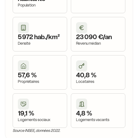
Population
5 972 hab./km²
23 090 €/an
Densité
Revenu médian
57,6 %
40,8 %
Propriétaires
Locataires
19,1 %
4,8 %
Logements sociaux
Logements vacants
Source INSEE, données 2022.