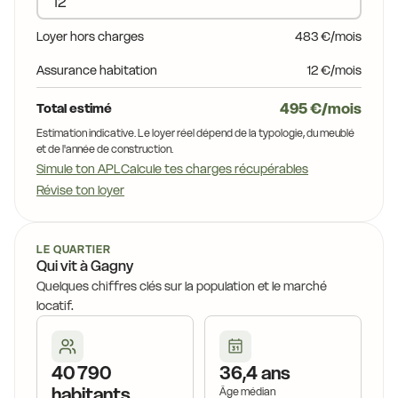
Loyer hors charges
483 €/mois
Assurance habitation
12 €/mois
495 €/mois
Total estimé
Estimation indicative. Le loyer réel dépend de la typologie, du meublé
et de l'année de construction.
Simule ton APL
Calcule tes charges récupérables
Révise ton loyer
LE QUARTIER
Qui vit à Gagny
Quelques chiffres clés sur la population et le marché
locatif.
40 790
36,4 ans
habitants
Âge médian