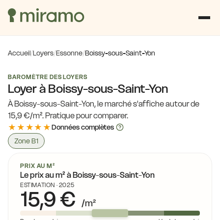
Accueil
/
Loyers
/
Essonne
/
Boissy-sous-Saint-Yon
BAROMÈTRE DES LOYERS
Loyer à Boissy-sous-Saint-Yon
À Boissy-sous-Saint-Yon, le marché s'affiche autour de
15,9 €/m². Pratique pour comparer.
★★★★★
Données complètes
Zone B1
PRIX AU M²
Le prix au m² à Boissy-sous-Saint-Yon
19,9 €
19,3 €
ESTIMATION · 2025
15,9 €
/m²
20,1 €
18,4 €
19,4 €
1
18,6 €
20,1 €