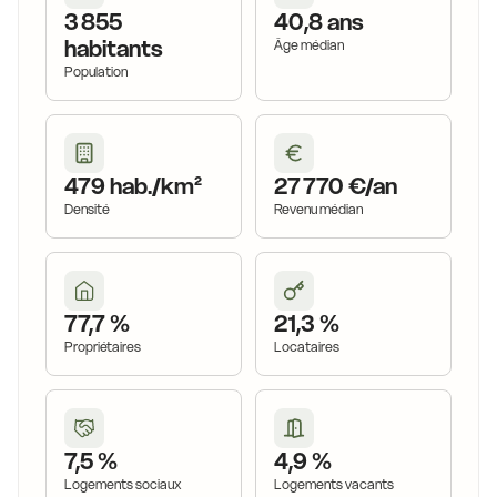
3 855
40,8 ans
habitants
Âge médian
Population
479 hab./km²
27 770 €/an
Densité
Revenu médian
77,7 %
21,3 %
Propriétaires
Locataires
7,5 %
4,9 %
Logements sociaux
Logements vacants