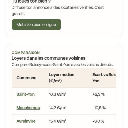
Tu loues ton bien ?
Diffuse ton annonce à des locataires vérifiés. C'est
gratuit.
Mets ton bien en ligne
COMPARAISON
Loyers dans les communes voisines
Compare Boissy-sous-Saint-Yon avec les voisins directs.
Loyer médian
Écart vs Boissy-so
Commune
(€/m²)
Yon
Saint-Yon
16,3 €/m²
+2,3 %
Mauchamps
14,2 €/m²
-10,5 %
Avrainville
15,4 €/m²
-3,0 %