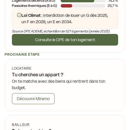
Logements décents (A à D)
74,3 %
Passoires thermiques (E à G)
25,7 %
Loi Climat
: interdiction de louer un G dès 2025,
un F en 2028, un E en 2034.
Source DPE ADEME, échantillon de 521 logements (année 2025).
Consulte le DPE de ton logement
PROCHAINE ÉTAPE
LOCATAIRE
Tu cherches un appart ?
On te matche avec des biens qui rentrent dans ton
budget.
Découvre Miramo
BAILLEUR