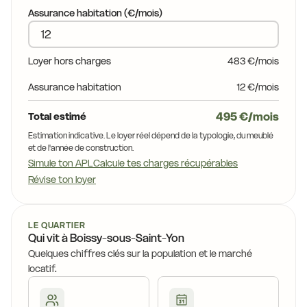
Assurance habitation (€/mois)
15,9 €
13,9 €
13,9 €
Loyer hors charges
483 €/mois
15,9 €
15,9 €
Assurance habitation
12 €/mois
13,9 €
15,9 €
15,9 €
495 €/mois
Total estimé
11,8 €
14,5 €
15,9 €
Estimation indicative. Le loyer réel dépend de la typologie, du meublé
13,9 €
13,9 €
15,9 €
et de l'année de construction.
Simule ton APL
Calcule tes charges récupérables
Révise ton loyer
15,9 €
13,9 €
LE QUARTIER
Qui vit à Boissy-sous-Saint-Yon
Quelques chiffres clés sur la population et le marché
locatif.