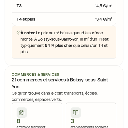
T3
14,5 €/m²
T4 et plus
13,4 €/m²
À noter.
Le prix au m² baisse quand la surface
monte. À Boissy-sous-Saint-Yon, le m² d'un T1 est
typiquement
54 % plus cher
que celui d'un T4 et
plus.
COMMERCES & SERVICES
21 commerces et services à Boissy-sous-Saint-
Yon
Ce qu'on trouve dans le coin: transports, écoles,
commerces, espaces verts.
8
3
arrêts de transport
établissements scolaires