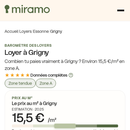
Accueil
/
Loyers
/
Essonne
/
Grigny
BAROMÈTRE DES LOYERS
Loyer à Grigny
Combien tu paies vraiment à Grigny ? Environ 15,5 €/m² en
zone A.
★★★★★
Données complètes
Zone tendue
Zone A
PRIX AU M²
Le prix au m² à Grigny
ESTIMATION · 2025
15,5 €
/m²