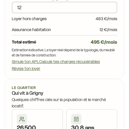
15,4 €
15,9 €
15,9 €
16,4 €
Loyer hors charges
483 €/mois
16,0 €
8 €
Assurance habitation
12 €/mois
15,0 €
15,9 €
15,0 €
495 €/mois
Total estimé
15,0 €
15,8 €
Estimation indicative. Le loyer réel dépend de la typologie, du meublé
15,8 €
15,0 €
et de l'année de construction.
Simule ton APL
Calcule tes charges récupérables
15,0 €
15,0 €
Révise ton loyer
15,0 €
16,0 €
5 €
LE QUARTIER
14,2 €
15,0 €
15,0 €
Qui vit à Grigny
16,0 €
Quelques chiffres clés sur la population et le marché
locatif.
16,0 €
15,7 €
26 500
30,8 ans
14,8 €