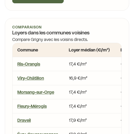
COMPARAISON
Loyers dans les communes voisines
Compare Grigny avec les voisins directs.
Commune
Loyer médian (€/m²)
Écart 
Ris-Orangis
17,4 €/m²
+12,2 
Viry-Châtillon
16,9 €/m²
+9,0 %
Morsang-sur-Orge
17,4 €/m²
+11,7 %
Fleury-Mérogis
17,4 €/m²
+12,2 
Draveil
17,9 €/m²
+15,3 