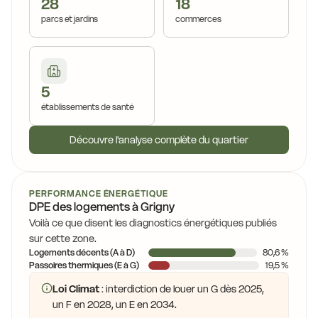
28
18
parcs et jardins
commerces
5
établissements de santé
Découvre l'analyse complète du quartier
PERFORMANCE ÉNERGÉTIQUE
DPE des logements à Grigny
Voilà ce que disent les diagnostics énergétiques publiés
sur cette zone.
Logements décents (A à D)
80,6 %
Passoires thermiques (E à G)
19,5 %
Loi Climat
: interdiction de louer un G dès 2025,
un F en 2028, un E en 2034.