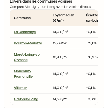
Loyers dans les communes voisines
Compare Montigny-sur-Loing avec les voisins directs.
Loyer médian
Écart vs Mont
Commune
(€/m²)
sur-Loing
La Genevraye
14,0 €/m²
+0,1 %
Bourron-Marlotte
15,7 €/m²
+12,1 %
Moret-Loing-et-
16,4 €/m²
+16,9 %
Orvanne
Moncourt-
14,0 €/m²
+0,1 %
Fromonville
Villemer
14,0 €/m²
+0,1 %
Grez-sur-Loing
14,5 €/m²
+3,3 %