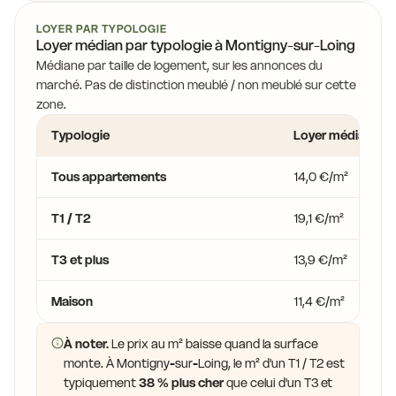
LOYER PAR TYPOLOGIE
Loyer médian par typologie à Montigny-sur-Loing
Médiane par taille de logement, sur les annonces du
marché. Pas de distinction meublé / non meublé sur cette
zone.
Typologie
Loyer médian
Tous appartements
14,0 €/m²
T1 / T2
19,1 €/m²
T3 et plus
13,9 €/m²
Maison
11,4 €/m²
À noter.
Le prix au m² baisse quand la surface
monte. À Montigny-sur-Loing, le m² d'un T1 / T2 est
typiquement
38 % plus cher
que celui d'un T3 et