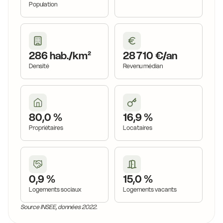
Population
286 hab./km²
28 710 €/an
Densité
Revenu médian
80,0 %
16,9 %
Propriétaires
Locataires
0,9 %
15,0 %
Logements sociaux
Logements vacants
Source INSEE, données 2022.