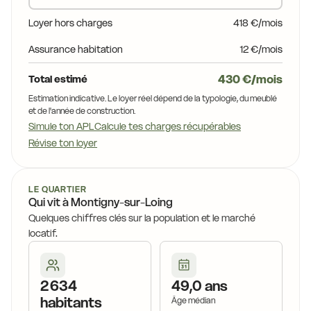
Loyer hors charges
418 €/mois
Assurance habitation
12 €/mois
430 €/mois
Total estimé
Estimation indicative. Le loyer réel dépend de la typologie, du meublé
et de l'année de construction.
Simule ton APL
Calcule tes charges récupérables
Révise ton loyer
LE QUARTIER
Qui vit à Montigny-sur-Loing
Quelques chiffres clés sur la population et le marché
locatif.
2 634
49,0 ans
habitants
Âge médian