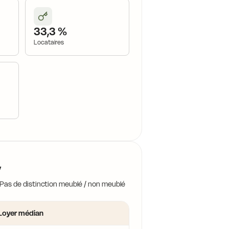
33,3 %
Locataires
y
 Pas de distinction meublé / non meublé
Loyer médian