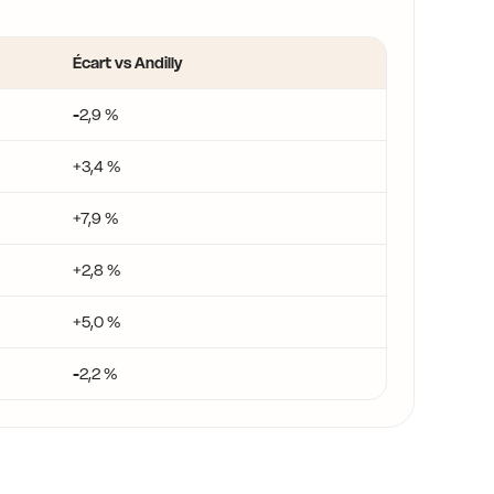
Écart vs Andilly
-2,9 %
+3,4 %
+7,9 %
+2,8 %
+5,0 %
-2,2 %