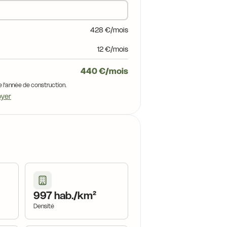
428 €/mois
12 €/mois
440 €/mois
e l'année de construction.
oyer
997 hab./km²
Densité