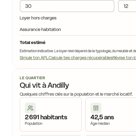
Loyer hors charges
Assurance habitation
Total estimé
Estimation indicative. Le loyer réel dépend de la typologie, du meublé et d
Simule ton APL
Calcule tes charges récupérables
Révise ton l
LE QUARTIER
Qui vit à Andilly
Quelques chiffres clés sur la population et le marché locatif.
2 691 habitants
42,5 ans
Population
Âge médian