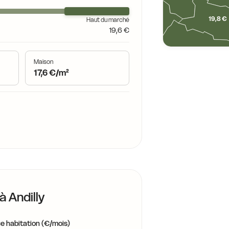
18,7 €
19,8 €
Haut du marché
19,1 €
19,6 €
Maison
19,4 €
17,6 €/m²
19,7 €
 à
Andilly
e habitation (€/mois)