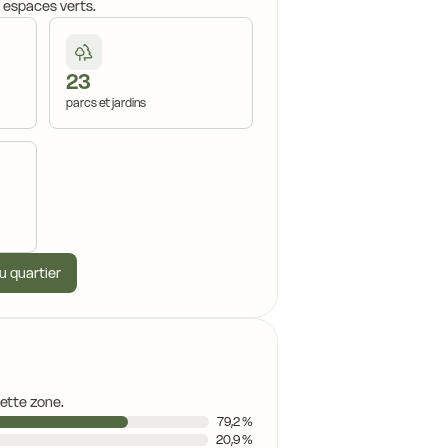
, espaces verts.
23
parcs et jardins
u quartier
cette zone.
79,2 %
20,9 %