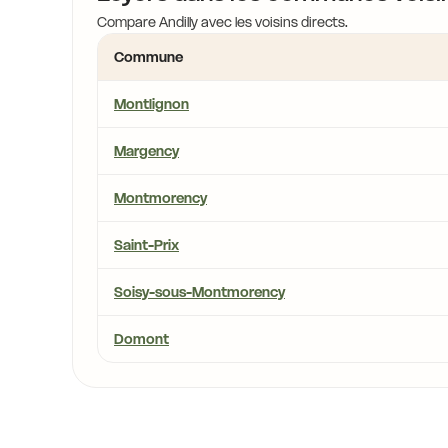
Compare Andilly avec les voisins directs.
Commune
Montlignon
Margency
Montmorency
Saint-Prix
Soisy-sous-Montmorency
Domont