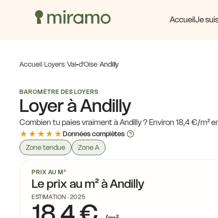
Accueil
Je suis
15,7 €
18,1 €
17,4 €
Accueil
/
Loyers
/
Val-d'Oise
/
Andilly
15,7 €
17,8 €
17,9 €
18,5 €
BAROMÈTRE DES LOYERS
Loyer à Andilly
17,8 €
17,5 €
Combien tu paies vraiment à Andilly ? Environ 18,4 €/m² e
18,
★★★★★
Données complètes
18,5 €
17,8 €
Zone tendue
Zone A
17,4 €
PRIX AU M²
Le prix au m² à Andilly
ESTIMATION · 2025
18,4 €