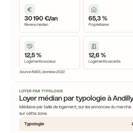
30 190 €/an
65,3 %
Revenu médian
Propriétaires
12,5 %
12,6 %
Logements sociaux
Logements vacants
Source INSEE, données 2022.
LOYER PAR TYPOLOGIE
Loyer médian par typologie à Andill
Médiane par taille de logement, sur les annonces du marché.
sur cette zone.
Typologie