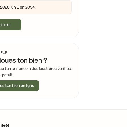
n 2028, un E en 2034.
gement
LEUR
loues ton bien ?
se ton annonce à des locataires vérifiés.
 gratuit.
ts ton bien en ligne
nes