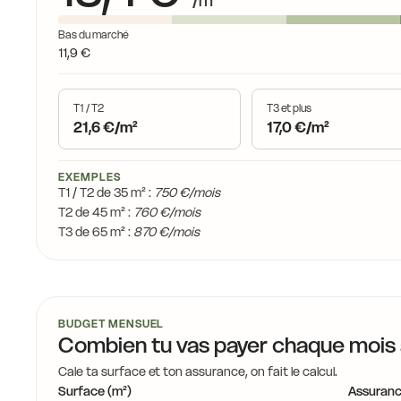
/m²
Bas du marché
11,9 €
T1 / T2
T3 et plus
21,6 €/m²
17,0 €/m²
EXEMPLES
T1 / T2 de 35 m² :
750 €/mois
T2 de 45 m² :
760 €/mois
T3 de 65 m² :
870 €/mois
BUDGET MENSUEL
Combien tu vas payer chaque mois
Cale ta surface et ton assurance, on fait le calcul.
Surface (m²)
Assuranc