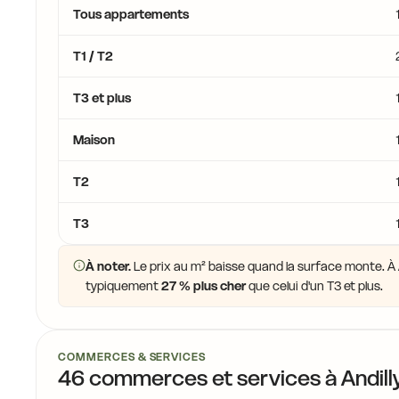
Tous appartements
T1 / T2
T3 et plus
Maison
T2
T3
À noter.
Le prix au m² baisse quand la surface monte. À An
typiquement
27 % plus cher
que celui d'un T3 et plus.
COMMERCES & SERVICES
46 commerces et services à Andill