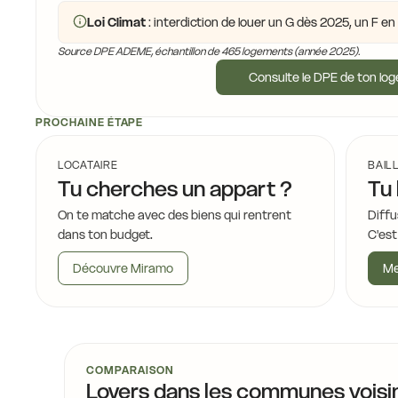
Loi Climat
: interdiction de louer un G dès 2025, un F e
Source DPE ADEME, échantillon de 465 logements (année 2025).
Consulte le DPE de ton lo
PROCHAINE ÉTAPE
LOCATAIRE
BAIL
Tu cherches un appart ?
Tu 
On te matche avec des biens qui rentrent
Diffu
dans ton budget.
C'est
Découvre Miramo
Me
COMPARAISON
Loyers dans les communes voisi