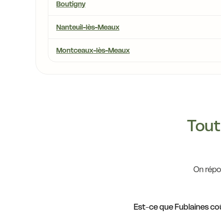
Boutigny
Nanteuil-lès-Meaux
4,5 €
Montceaux-lès-Meaux
14,5 €
14,5 €
15,7 €
14,5 €
14,5 €
Tout 
14,5 €
14,0 €
On répon
14,5 €
1
Est-ce que Fublaines co
14,9 €
 €
14,4 €