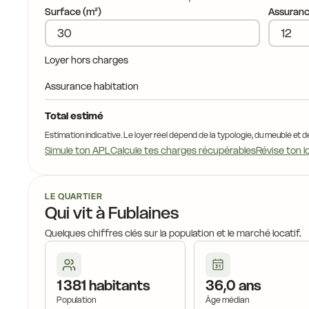
Surface (m²)
Assuranc
16,7 €
17,6 €
17,6 €
Loyer hors charges
17,7 €
18,3 €
Assurance habitation
17,5 €
18,3 €
Total estimé
17,8 €
Estimation indicative. Le loyer réel dépend de la typologie, du meublé et d
17,4 
18,1 €
Simule ton APL
Calcule tes charges récupérables
Révise ton l
18,4 €
17,4 €
18,8 €
18,1 €
18,6 €
LE QUARTIER
Qui vit à Fublaines
19,1 €
18,
Quelques chiffres clés sur la population et le marché locatif.
19,2 €
18,9 €
19,4 €
19,0 €
1 381 habitants
36,0 ans
Population
Âge médian