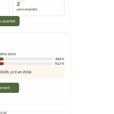
2
parcs et jardins
15,2 €
15,2 €
u quartier
16,0 €
15,2 €
15,2 €
cette zone.
15,2 €
13,1 €
49,8 %
50,2 %
n 2028, un E en 2034.
15,1 €
gement
12,5 €
15,5 €
LEUR