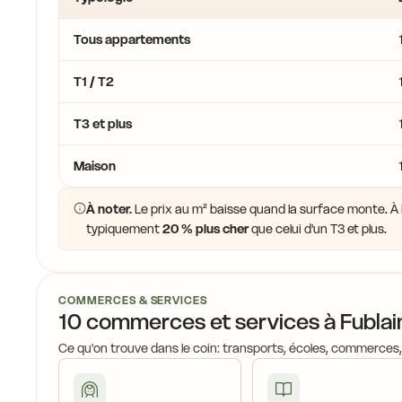
17,3 €
16,4 €
Tous appartements
17,2 €
T1 / T2
T3 et plus
15
17,1 €
16,0 €
Maison
15,4 €
À noter.
Le prix au m² baisse quand la surface monte. À F
typiquement
20 % plus cher
que celui d'un T3 et plus.
17,0 €
16,0 €
16,0 €
COMMERCES & SERVICES
10 commerces et services à Fublai
15,7 €
Ce qu'on trouve dans le coin: transports, écoles, commerces
15,7 €
16,9 €
16,0 €