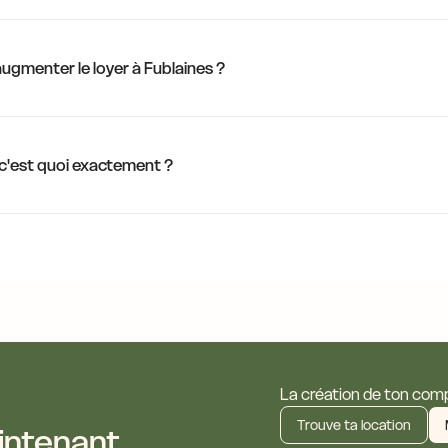
14,0 €
'augmenter le loyer à Fublaines ?
14,0 €
13,6 €
14,0 €
 c'est quoi exactement ?
13,6 €
11,6 €
13,7
La création de ton compt
Trouve ta location
intenant.