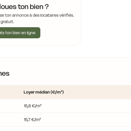
loues ton bien ?
13,1 €
15,5 €
se ton annonce à des locataires vérifiés.
 gratuit.
15,5 €
ts ton bien en ligne
15,5 €
15,5 €
15,5 €
15,5 €
nes
16,4 €
13,8 €
14,2 €
15,5 €
Loyer médian (€/m²)
15,8 €/m²
14,1 €
15,7 €/m²