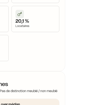
20,1 %
16,5 €
Locataires
16,5 €
16,5 €
7,0 €
15,6 €
16,3 €
15
ines
14,4 €
16,6 €
 Pas de distinction meublé / non meublé
15,3 €
14,4 €
Loyer médian