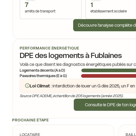
7
1
arrêts de transport
établissement scolaire
16,8 €
16,4 €
Découvre l'analyse complète d
17,1 €
16,4 €
15,8 €
€
PERFORMANCE ÉNERGÉTIQUE
16,2 €
DPE des logements à Fublaines
16,8 €
16,0 €
Voilà ce que disent les diagnostics énergétiques publiés sur 
Logements décents (A à D)
16,7 €
Passoires thermiques (E à G)
16,0 €
Loi Climat
: interdiction de louer un G dès 2025, un F e
16,5 €
15,5 €
Source DPE ADEME, échantillon de 205 logements (année 2025).
16,9 €
15,2 €
Consulte le DPE de ton lo
16,4 €
15,3 €
PROCHAINE ÉTAPE
LOCATAIRE
BAIL