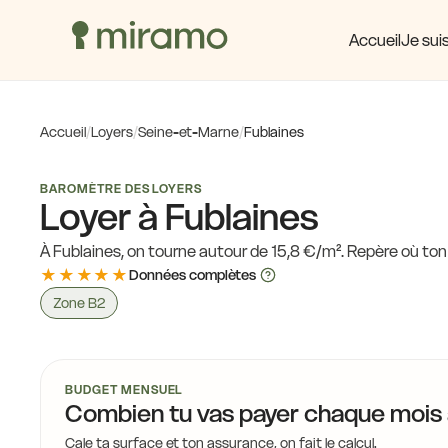
17,4 €
16,6 €
Accueil
Je suis
15,2 €
16,0 €
16,6 €
Accueil
/
Loyers
/
Seine-et-Marne
/
Fublaines
17,4 €
BAROMÈTRE DES LOYERS
Loyer à Fublaines
17,3 €
19,1 €
À Fublaines, on tourne autour de 15,8 €/m². Repère où ton 
★★★★★
Données complètes
Zone B2
18,4 €
17,8 €
BUDGET MENSUEL
16,7 €
Combien tu vas payer chaque mois
17,8 €
18,4 €
18,3 €
Cale ta surface et ton assurance, on fait le calcul.