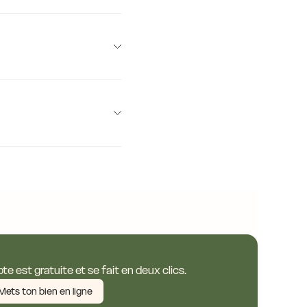
14,0 €
14,0 €
14,0 €
14,0 €
14,0 €
 €
e est gratuite et se fait en deux clics.
Mets ton bien en ligne