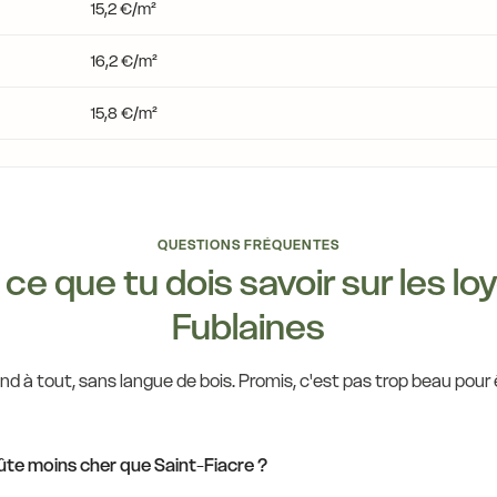
15,2 €/m²
16,4 €
16,2 €/m²
15,8 €/m²
14,0 €
14,0 €
14,0 €
QUESTIONS FRÉQUENTES
14
ce que tu dois savoir sur les lo
14,0 €
Fublaines
14,0 €
d à tout, sans langue de bois. Promis, c'est pas trop beau pour ê
3,6 €
14,0 €
14,0 €
ûte moins cher que Saint-Fiacre ?