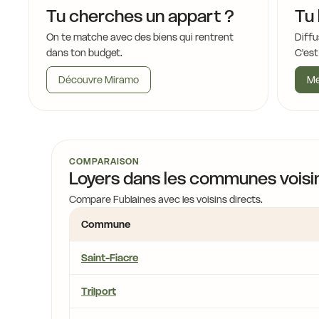
17,2 €
Tu cherches un appart ?
Tu 
15,7 €
On te matche avec des biens qui rentrent
Diffu
dans ton budget.
C'est
Découvre Miramo
Me
16,4 €
14,2 €
COMPARAISON
Loyers dans les communes voisi
,8 €
Compare Fublaines avec les voisins directs.
17,8 €
Commune
Saint-Fiacre
Trilport