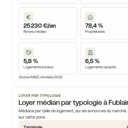
17,5 €
17,9 €
18,1 €
25 230 €/an
78,4 %
Revenu médian
Propriétaires
18,0 €
5,8 %
6,5 %
18,4 €
1
Logements sociaux
Logements vacants
Source INSEE, données 2022.
17,7 €
17,0 €
LOYER PAR TYPOLOGIE
Loyer médian par typologie à Fubla
17,3 €
Médiane par taille de logement, sur les annonces du marché.
sur cette zone.
Typologie