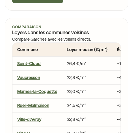
COMPARAISON
Loyers dans les communes voisines
Compare Garches avec les voisins directs.
Commune
Loyer médian (€/m²)
Écart v
Saint-Cloud
26,4 €/m²
+10,7 %
Vaucresson
22,8 €/m²
-4,4 %
Marnes-la-Coquette
23,0 €/m²
-3,6 %
Rueil-Malmaison
24,5 €/m²
+2,9 %
Ville-d'Avray
22,8 €/m²
-4,5 %