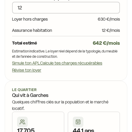
Loyer hors charges
630 €/mois
Assurance habitation
12 €/mois
642 €/mois
Total estimé
Estimation indicative. Le loyer réel dépend de la typologie, du meublé
et de l'année de construction.
Simule ton APL
Calcule tes charges récupérables
Révise ton loyer
LE QUARTIER
Qui vit à Garches
Quelques chiffres clés sur la population et le marché
locatif.
17 705
44,1 ans