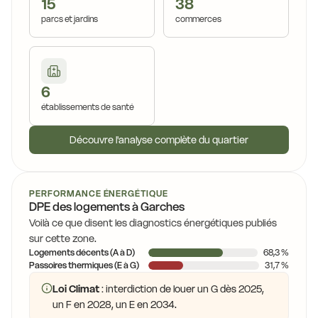
15
38
parcs et jardins
commerces
6
établissements de santé
Découvre l'analyse complète du quartier
PERFORMANCE ÉNERGÉTIQUE
DPE des logements à Garches
Voilà ce que disent les diagnostics énergétiques publiés
sur cette zone.
Logements décents (A à D)
68,3 %
Passoires thermiques (E à G)
31,7 %
Loi Climat
: interdiction de louer un G dès 2025,
un F en 2028, un E en 2034.