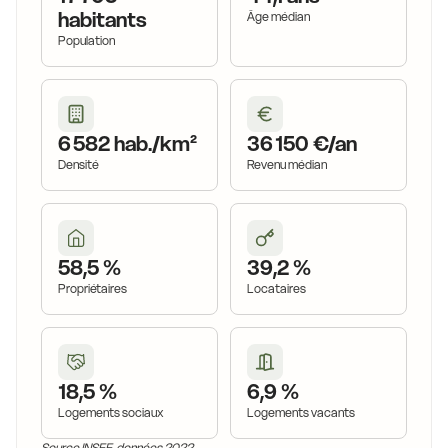
habitants
Âge médian
Population
6 582 hab./km²
36 150 €/an
Densité
Revenu médian
58,5 %
39,2 %
Propriétaires
Locataires
18,5 %
6,9 %
Logements sociaux
Logements vacants
Source INSEE, données 2022.