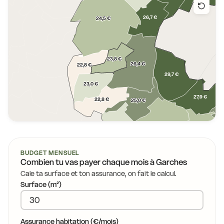
26,7 €
24,5 €
23,8 €
26,4 €
22,8 €
29,7 €
23,0 €
27,9 €
26
22,8 €
25,0 €
23,0 €
24,1 €
2
24,1 €
BUDGET MENSUEL
21
Combien tu vas payer chaque mois à
Garches
23,8 €
Cale ta surface et ton assurance, on fait le calcul.
Surface (m²)
23,1 €
Assurance habitation (€/mois)