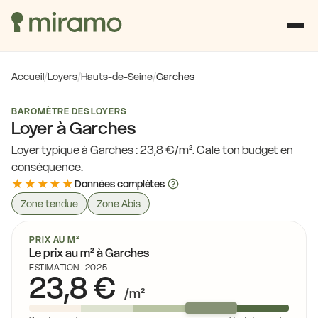
Accueil
/
Loyers
/
Hauts-de-Seine
/
Garches
BAROMÈTRE DES LOYERS
Loyer à Garches
Loyer typique à Garches : 23,8 €/m². Cale ton budget en
conséquence.
★★★★★
Données complètes
Zone tendue
Zone Abis
PRIX AU M²
Le prix au m² à Garches
ESTIMATION · 2025
23,8 €
/m²