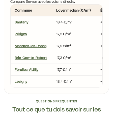
Compare Servon avec les voisins directs.
Commune
Loyer médian (€/m²)
Écart v
Santeny
18,4 €/m²
+6,4 %
Périgny
17,3 €/m²
±0,0 %
Mandres-les-Roses
17,9 €/m²
+3,3 %
Brie-Comte-Robert
17,3 €/m²
-0,1 %
Férolles-Attilly
17,7 €/m²
+2,4 %
Lésigny
18,4 €/m²
+6,4 %
QUESTIONS FRÉQUENTES
Tout ce que tu dois savoir sur les