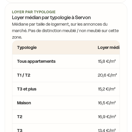
11,6 €
10,4 €
10,4 €
LOYER PAR TYPOLOGIE
Loyer médian par typologie à Servon
11,0 €
11,0 €
Médiane par taille de logement, sur les annonces du
10,7 €
marché. Pas de distinction meublé / non meublé sur cette
8,4 €
zone.
Typologie
Loyer médian
Tous appartements
15,8 €/m²
T1 / T2
20,6 €/m²
T3 et plus
15,2 €/m²
Maison
16,5 €/m²
T2
16,9 €/m²
T3
13,4 €/m²