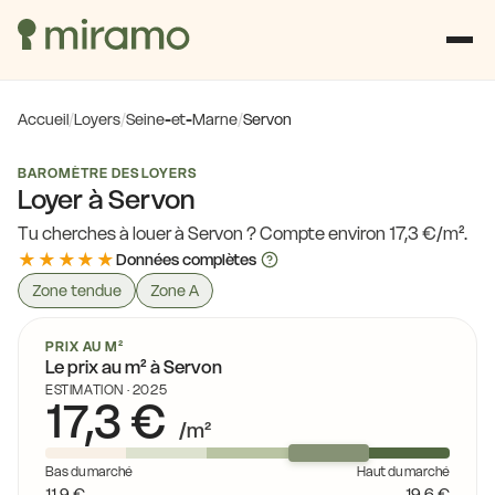
17,1 €
16,3 €
16,1 €
Accueil
/
Loyers
/
Seine-et-Marne
/
Servon
16,6 €
15,2 
16,0 €
BAROMÈTRE DES LOYERS
16,9 €
Loyer à Servon
15,2 €
17,4 €
17,4 €
16,5 €
Tu cherches à louer à Servon ? Compte environ 17,3 €/m².
17,4 €
★★★★★
Données complètes
16,6 €
15,0 €
15,2 €
Zone tendue
Zone A
16,0 €
16,6 €
17,4 €
PRIX AU M²
Le prix au m² à Servon
16,
17,3 €
19,1 €
ESTIMATION · 2025
17,3 €
/m²
18,4 €
17,8 €
15,8 €
Bas du marché
Haut du marché
11,9 €
19,6 €
16,7 €