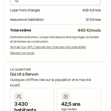
15,8 €
16,0 €
16,2 €
Loyer hors charges
428 €/mois
16,8 €
16,0 €
16,0 €
15,
Assurance habitation
12 €/mois
16,7 €
16,0 €
16,5 €
15,5 €
440 €/mois
Total estimé
16,9 €
15,2 €
14,2 €
Estimation indicative. Le loyer réel dépend de la typologie, du meublé
16,4 €
15,3 €
et de l'année de construction.
Simule ton APL
Calcule tes charges récupérables
15,5 €
17,2 €
14,2 €
Révise ton loyer
15,7 €
14,2 €
15,5 
16,4 €
14,2 €
LE QUARTIER
Qui vit à Servon
14,2 €
Quelques chiffres clés sur la population et le marché
locatif.
16,4 €
14,8 €
17,8 €
3 430
42,5 ans
habitants
16,4 €
Âge médian