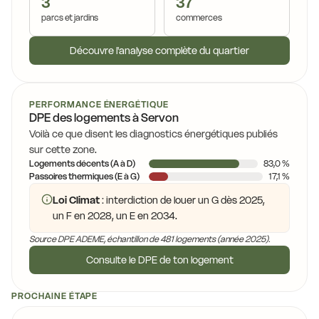
3
37
parcs et jardins
commerces
Découvre l'analyse complète du quartier
PERFORMANCE ÉNERGÉTIQUE
DPE des logements à Servon
Voilà ce que disent les diagnostics énergétiques publiés
sur cette zone.
Logements décents (A à D)
83,0 %
Passoires thermiques (E à G)
17,1 %
Loi Climat
: interdiction de louer un G dès 2025,
un F en 2028, un E en 2034.
Source DPE ADEME, échantillon de 481 logements (année 2025).
Consulte le DPE de ton logement
PROCHAINE ÉTAPE