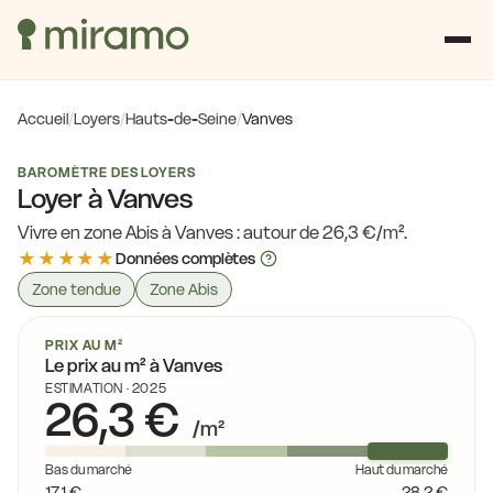
Accueil
/
Loyers
/
Hauts-de-Seine
/
Vanves
BAROMÈTRE DES LOYERS
Loyer à Vanves
Vivre en zone Abis à Vanves : autour de 26,3 €/m².
★★★★★
Données complètes
Zone tendue
Zone Abis
PRIX AU M²
Le prix au m² à Vanves
ESTIMATION · 2025
26,3 €
21,0 €
/m²
23,8 €
Bas du marché
Haut du marché
23,5 €
17,1 €
28,2 €