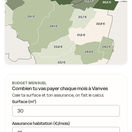
25,4 €
26,5 €
3,0 €
24,1 €
23,7 €
22,9 €
24,1 €
21,5 €
24,0 €
23,8 €
24,9 €
23,1 €
BUDGET MENSUEL
22,5 €
Combien tu vas payer chaque mois à
Vanves
Cale ta surface et ton assurance, on fait le calcul.
Surface (m²)
Assurance habitation (€/mois)