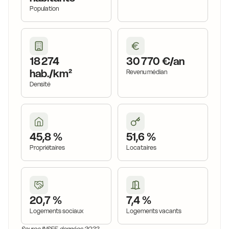
Population
18 274
30 770 €/an
hab./km²
Revenu médian
Densité
45,8 %
51,6 %
Propriétaires
Locataires
20,7 %
7,4 %
Logements sociaux
Logements vacants
Source INSEE, données 2022.