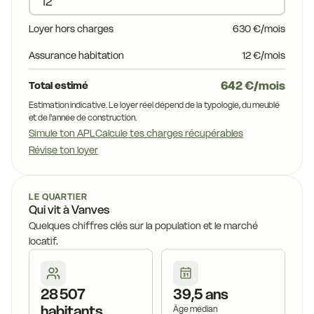
Loyer hors charges
630 €/mois
Assurance habitation
12 €/mois
642 €/mois
Total estimé
Estimation indicative. Le loyer réel dépend de la typologie, du meublé
et de l'année de construction.
Simule ton APL
Calcule tes charges récupérables
Révise ton loyer
LE QUARTIER
Qui vit à Vanves
Quelques chiffres clés sur la population et le marché
locatif.
28 507
39,5 ans
habitants
Âge médian