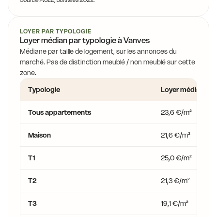
LOYER PAR TYPOLOGIE
Loyer médian par typologie à Vanves
Médiane par taille de logement, sur les annonces du
marché. Pas de distinction meublé / non meublé sur cette
zone.
Typologie
Loyer médian
Tous appartements
23,6 €/m²
Maison
21,6 €/m²
T1
25,0 €/m²
T2
21,3 €/m²
T3
19,1 €/m²