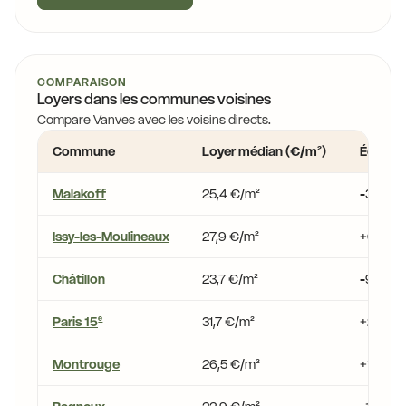
COMPARAISON
Loyers dans les communes voisines
Compare Vanves avec les voisins directs.
Commune
Loyer médian (€/m²)
Écart v
Malakoff
25,4 €/m²
-3,1 %
Issy-les-Moulineaux
27,9 €/m²
+6,1 %
Châtillon
23,7 €/m²
-9,9 %
Paris 15
31,7 €/m²
+20,8 
e
Montrouge
26,5 €/m²
+1,0 %