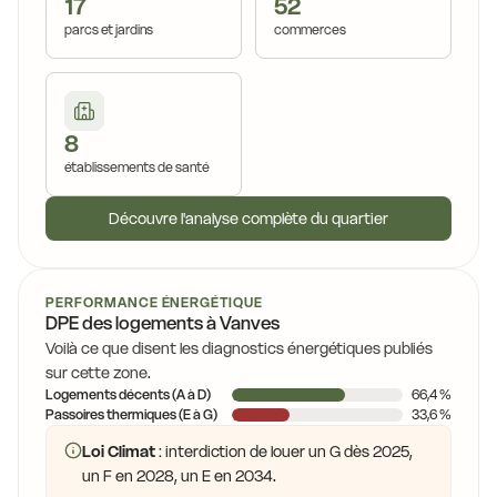
17
52
parcs et jardins
commerces
8
établissements de santé
Découvre l'analyse complète du quartier
PERFORMANCE ÉNERGÉTIQUE
DPE des logements à Vanves
Voilà ce que disent les diagnostics énergétiques publiés
sur cette zone.
Logements décents (A à D)
66,4 %
Passoires thermiques (E à G)
33,6 %
Loi Climat
: interdiction de louer un G dès 2025,
un F en 2028, un E en 2034.