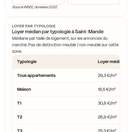
18,7 €
Source INSEE, données 2022.
LOYER PAR TYPOLOGIE
Loyer médian par typologie à Saint-Mandé
18,4 €
Médiane par taille de logement, sur les annonces du
marché. Pas de distinction meublé / non meublé sur cette
zone.
Typologie
Loyer médian
Tous appartements
29,3 €/m²
Maison
18,5 €/m²
T1
30,8 €/m²
T2
26,9 €/m²
T3
25,3 €/m²