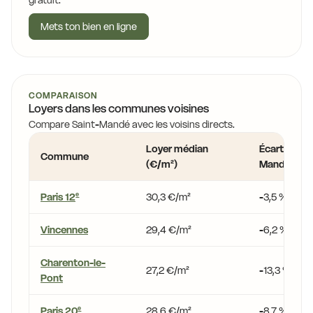
gratuit.
Mets ton bien en ligne
COMPARAISON
Loyers dans les communes voisines
Compare Saint-Mandé avec les voisins directs.
Loyer médian
Écart vs Sai
Commune
(€/m²)
Mandé
Paris 12
30,3 €/m²
-3,5 %
e
Vincennes
29,4 €/m²
-6,2 %
Charenton-le-
27,2 €/m²
-13,3 %
Pont
Paris 20
28,6 €/m²
-8,7 %
e