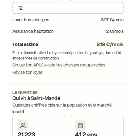
23,6 €
Loyer hors charges
807 €/mois
Assurance habitation
12 €/mois
819 €/mois
Total estimé
21,7 €
Estimation indicative. Le loyer réel dépend de la typologie, du meublé
et de l'année de construction.
Simule ton APL
Calcule tes charges récupérables
Révise ton loyer
LE QUARTIER
21,0 €
Qui vit à Saint-Mandé
Quelques chiffres clés sur la population et le marché
locatif.
21 223
41,2 ans