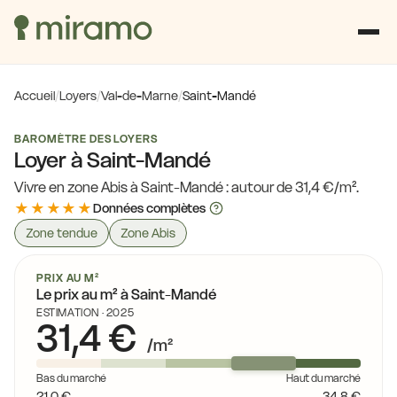
Accueil
/
Loyers
/
Val-de-Marne
/
Saint-Mandé
BAROMÈTRE DES LOYERS
Loyer à Saint-Mandé
Vivre en zone Abis à Saint-Mandé : autour de 31,4 €/m².
★★★★★
Données complètes
Zone tendue
Zone Abis
PRIX AU M²
Le prix au m² à Saint-Mandé
ESTIMATION · 2025
31,4 €
/m²
Bas du marché
Haut du marché
21,0 €
34,8 €