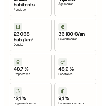
habitants
Âge médian
Population
20,2 €
23 068
36 180 €/an
hab./km²
Revenu médian
Densité
18,8 €
48,7 %
48,9 %
Propriétaires
Locataires
17,8 €
12,1 %
9,1 %
Logements sociaux
Logements vacants