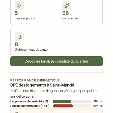
5
86
parcs et jardins
commerces
8
établissements de santé
Découvre l'analyse complète du quartier
PERFORMANCE ÉNERGÉTIQUE
DPE des logements à Saint-Mandé
Voilà ce que disent les diagnostics énergétiques publiés
sur cette zone.
Logements décents (A à D)
48,0 %
Passoires thermiques (E à G)
52,0 %