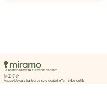
La location qui met tout le monde d'accord.
Accueil
Je suis bailleur
Je suis locataire
Tarifs
Nos outils
Baromètre des loyers
Blog
Contact
Devenir partenaire
© 2026 Miramo · Tous droits réservés
CGU
Mentions légales
Politique de confidentialité