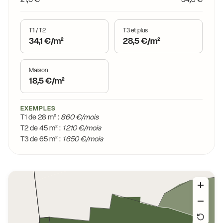
T1 / T2
T3 et plus
34,1 €/m²
28,5 €/m²
Maison
18,5 €/m²
EXEMPLES
T1 de 28 m² :
860 €/mois
T2 de 45 m² :
1 210 €/mois
T3 de 65 m² :
1 650 €/mois