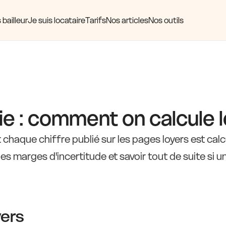
 bailleur
Je suis locataire
Tarifs
Nos articles
Nos outils
 : comment on calcule l
 chaque chiffre publié sur les pages loyers est cal
s marges d'incertitude et savoir tout de suite si un
yers