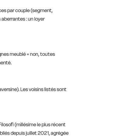
nces par couple (segment,
aberrantes : un loyer
ignes meublé = non, toutes
menté.
versine). Les voisins listés sont
losofi (millésime le plus récent
bliés depuis juillet 2021, agrégée