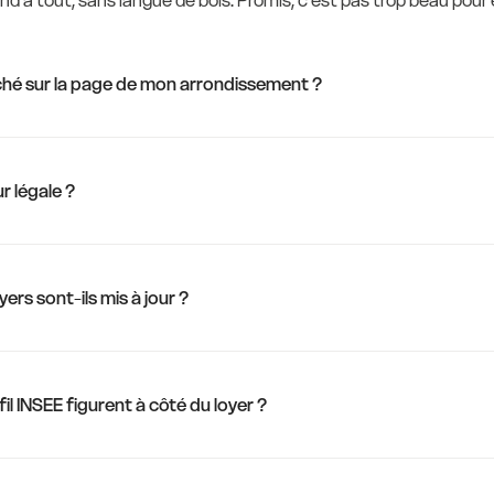
d à tout, sans langue de bois. Promis, c'est pas trop beau pour ê
fiché sur la page de mon arrondissement ?
ur légale ?
yers sont-ils mis à jour ?
fil INSEE figurent à côté du loyer ?