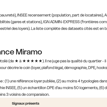
e pauvreté), INSEE recensement (population, part de locataires)
bilités (gares et stations), IGN ADMIN-EXPRESS (frontières co
mestriel des loyers). La liste complète des datasets cités est en 
iance Miramo
oilé (de ★ à ★★★★★). Il ne juge pas la qualité du quartier - il
ur décrire le coin (loyer, plafond légal, démographie, DPE, hooks de
 (1) une référence loyer publiée, (2) au moins 4 typologies dans la
hie INSEE, (5) un échantillon DPE d'au moins 50 logements, (6) d
ns 3 voisins de comparaison.
Signaux présents