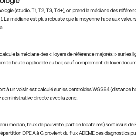
ologie
logie (studio, T1, T2, T3, T4+), on prend la médiane des référe
. La médiane est plus robuste que la moyenne face aux valeurs 
e.
alcule la médiane des « loyers de référence majorés » sur les l
 limite haute applicable au bail, sauf complément de loyer docu
ort à un voisin est calculé sur les centroïdes WGS84 (distance ha
 administrative directe avec la zone.
venu médian, taux de pauvreté, part de locataires) sont issus de Fi
a répartition DPE A à G provient du flux ADEME des diagnostics pu