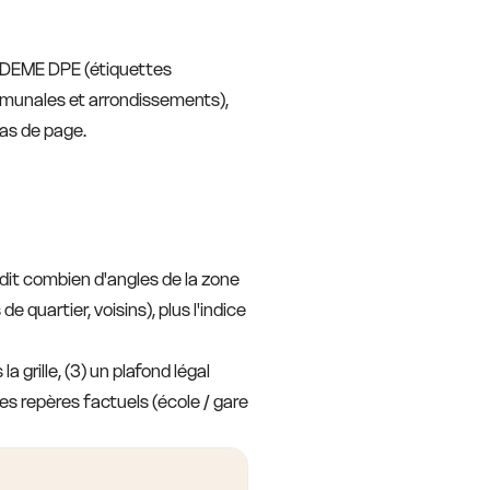
, ADEME DPE (étiquettes
mmunales et arrondissements),
bas de page.
 dit combien d'angles de la zone
 quartier, voisins), plus l'indice
 grille, (3) un plafond légal
es repères factuels (école / gare