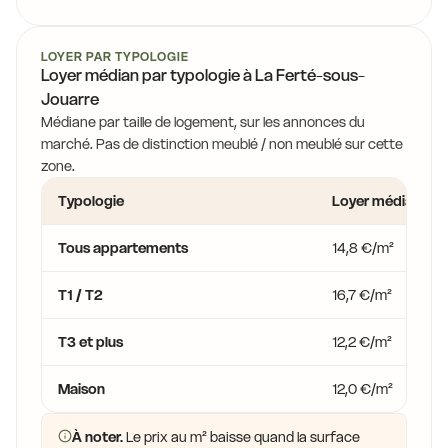
LOYER PAR TYPOLOGIE
Loyer médian par typologie à La Ferté-sous-
Jouarre
Médiane par taille de logement, sur les annonces du
marché. Pas de distinction meublé / non meublé sur cette
zone.
Typologie
Loyer médian
Tous appartements
14,8 €/m²
T1 / T2
16,7 €/m²
T3 et plus
12,2 €/m²
Maison
12,0 €/m²
À noter.
Le prix au m² baisse quand la surface