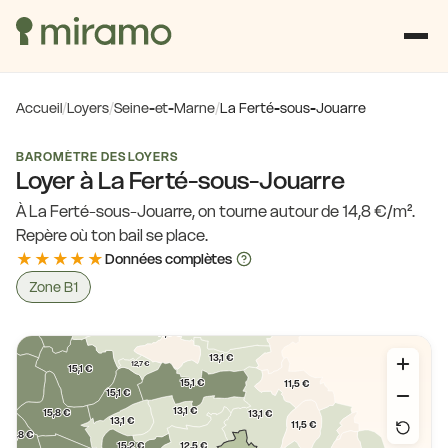
Accueil
/
Loyers
/
Seine-et-Marne
/
La Ferté-sous-Jouarre
BAROMÈTRE DES LOYERS
Loyer à La Ferté-sous-Jouarre
À La Ferté-sous-Jouarre, on tourne autour de 14,8 €/m².
Repère où ton bail se place.
12,5 €
★★★★★
Données complètes
13,1 €
12,7 €
12,7 €
15,1 €
11,5 €
Zone B1
12,7 €
15,1 €
13,1 €
13,0 €
11,5 €
11,5 €
13,1 €
12,7 €
15,1 €
15,1 €
11,5 €
15,1 €
13,1 €
15,8 €
13,1 €
13,1 €
11,5 €
15,8 €
12,5 €
15,2 €