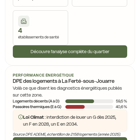
4
établissements de santé
Découvre l'analyse complète du quartier
PERFORMANCE ÉNERGÉTIQUE
DPE des logements à La Ferté-sous-Jouarre
Voilà ce que disent les diagnostics énergétiques publiés
sur cette zone.
Logements décents (A à D)
59,5 %
Passoires thermiques (E à G)
40,6 %
Loi Climat
: interdiction de louer un G dès 2025,
un F en 2028, un E en 2034.
Source DPE ADEME, échantillon de 2158 logements (année 2025).