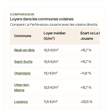
COMPARAISON
Loyers dans les communes voisines
Compare La Ferté-sous-Jouarre avec les voisins directs.
Loyer médian
Écart vs La Ferté-
Commune
(€/m²)
Jouarre
Reuil-en-Brie
12,5 €/m²
-15,7 %
Sept-Sorts
12,5 €/m²
-15,7 %
Chamigny
13,1 €/m²
-11,8 %
Ussy-sur-
12,5 €/m²
-15,7 %
Marne
Luzancy
11,5 €/m²
-22,5 %