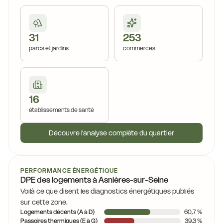
31
253
parcs et jardins
commerces
16
établissements de santé
Découvre l'analyse complète du quartier
PERFORMANCE ÉNERGÉTIQUE
DPE des logements à Asnières-sur-Seine
Voilà ce que disent les diagnostics énergétiques publiés
sur cette zone.
Logements décents (A à D)
60,7 %
Passoires thermiques (E à G)
39,3 %