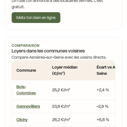
Diffuse ton annonce à des locataires vérifiés. C'est
gratuit.
Mets ton bien en ligne
COMPARAISON
Loyers dans les communes voisines
Compare Asnières-sur-Seine avec les voisins directs.
Loyer médian
Écart vs Asnière
Commune
(€/m²)
Seine
Bois-
25,2 €/m²
+2,4 %
Colombes
Gennevilliers
23,8 €/m²
-2,9 %
Clichy
26,2 €/m²
+6,8 %