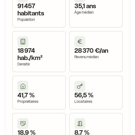
91 457
35,1 ans
habitants
Âge médian
Population
18 974
28 370 €/an
hab./km²
Revenu médian
Densité
41,7 %
56,5 %
Propriétaires
Locataires
18,9 %
8,7 %