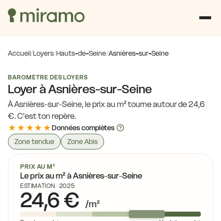
Accueil
/
Loyers
/
Hauts-de-Seine
/
Asnières-sur-Seine
BAROMÈTRE DES LOYERS
Loyer à Asnières-sur-Seine
À Asnières-sur-Seine, le prix au m² tourne autour de 24,6
€. C'est ton repère.
★★★★★
Données complètes
Zone tendue
Zone Abis
PRIX AU M²
Le prix au m² à Asnières-sur-Seine
ESTIMATION · 2025
24,6 €
/m²