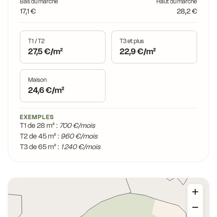
Bas du marché
Haut du marché
17,1 €
28,2 €
T1 / T2
T3 et plus
27,5 €/m²
22,9 €/m²
Maison
24,6 €/m²
EXEMPLES
T1 de 28 m² :
700 €/mois
T2 de 45 m² :
960 €/mois
T3 de 65 m² :
1 240 €/mois