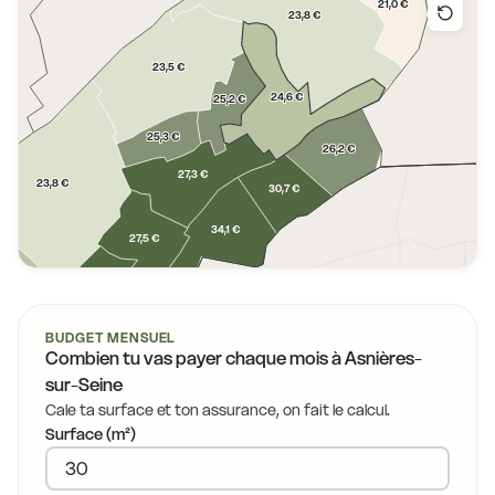
21,0 €
23,8 €
23,5 €
24,6 €
25,2 €
25,3 €
26,2 €
27,3 €
23,8 €
30,7 €
34,1 €
27,5 €
26,7 €
BUDGET MENSUEL
Combien tu vas payer chaque mois à
Asnières-
sur-Seine
8 €
Cale ta surface et ton assurance, on fait le calcul.
26,4 €
Surface (m²)
29,7 €