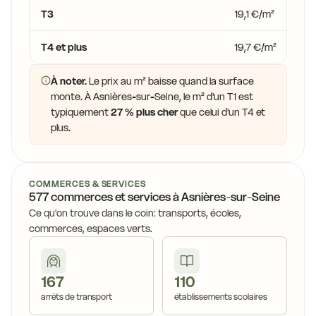
T3
19,1 €/m²
T4 et plus
19,7 €/m²
À noter.
Le prix au m² baisse quand la surface
monte. À Asnières-sur-Seine, le m² d'un T1 est
typiquement
27 % plus cher
que celui d'un T4 et
plus.
COMMERCES & SERVICES
577 commerces et services à Asnières-sur-Seine
Ce qu'on trouve dans le coin: transports, écoles,
commerces, espaces verts.
167
110
arrêts de transport
établissements scolaires