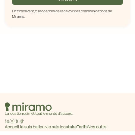
En t'inscrivant, tu acceptes de recevoir des communications de
Miramo.
La location qui met tout le monde d'accord.
Accueil
Je suis bailleur
Je suis locataire
Tarifs
Nos outils
Baromètre des loyers
Blog
Contact
Devenir partenaire