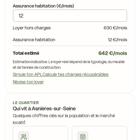
27,9 €
26,3 €
Assurance habitation (€/mois)
25,0 €
25,4 €
26,5 €
3,0 €
24,1 €
Loyer hors charges
630 €/mois
23,7 €
22,9 €
24,1 €
Assurance habitation
12 €/mois
21,5 €
642 €/mois
Total estimé
24,0 €
23,8 €
24,9 €
Estimation indicative. Le loyer réel dépend de la typologie, du meublé
et de l'année de construction.
23,1 €
Simule ton APL
Calcule tes charges récupérables
Révise ton loyer
22,5 €
LE QUARTIER
Qui vit à Asnières-sur-Seine
Quelques chiffres clés sur la population et le marché
locatif.