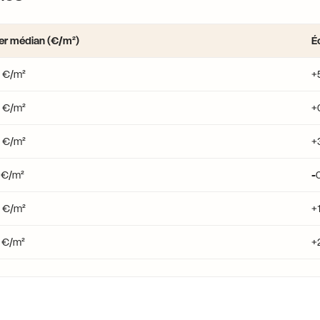
er médian (€/m²)
É
8 €/m²
+
0 €/m²
+
4 €/m²
+
8 €/m²
-
0 €/m²
+1
3 €/m²
+