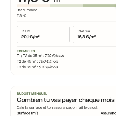
/m²
Bas du marché
11,9 €
T1 / T2
T3 et plus
20,1 €/m²
16,8 €/m²
EXEMPLES
T1 / T2 de 35 m² :
700 €/mois
T2 de 45 m² :
760 €/mois
T3 de 65 m² :
870 €/mois
BUDGET MENSUEL
Combien tu vas payer chaque mois
Cale ta surface et ton assurance, on fait le calcul.
Surface (m²)
Assuranc