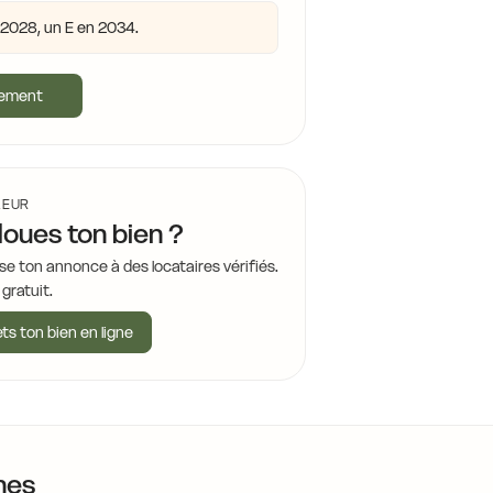
n 2028, un E en 2034.
10,4 €
gement
10,
LEUR
loues ton bien ?
se ton annonce à des locataires vérifiés.
 gratuit.
11,0 €
ts ton bien en ligne
8,4 €
nes