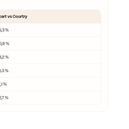
cart vs Courtry
5,3 %
0,8 %
3,2 %
0,3 %
,1 %
2,7 %