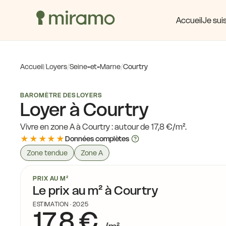
Accueil
Je suis
Accueil
/
Loyers
/
Seine-et-Marne
/
Courtry
BAROMÈTRE DES LOYERS
Loyer à Courtry
Vivre en zone A à Courtry : autour de 17,8 €/m².
★★★★★
Données complètes
Zone tendue
Zone A
PRIX AU M²
Le prix au m² à Courtry
ESTIMATION · 2025
17,8 €