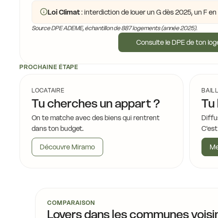
Loi Climat
: interdiction de louer un G dès 2025, un F e
Source DPE ADEME, échantillon de 887 logements (année 2025).
Consulte le DPE de ton lo
PROCHAINE ÉTAPE
LOCATAIRE
BAIL
Tu cherches un appart ?
Tu 
On te matche avec des biens qui rentrent
Diffu
dans ton budget.
C'est
Découvre Miramo
Me
COMPARAISON
Loyers dans les communes voisi