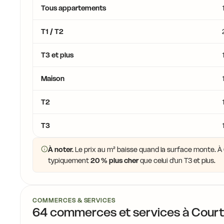
Tous appartements
T1 / T2
T3 et plus
Maison
T2
T3
À noter.
Le prix au m² baisse quand la surface monte. À C
typiquement
20 % plus cher
que celui d'un T3 et plus.
COMMERCES & SERVICES
64 commerces et services à Court