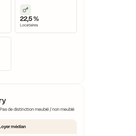
22,5 %
Locataires
16,0 €
ry
 Pas de distinction meublé / non meublé
Loyer médian
14,2 €