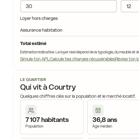
Loyer hors charges
Assurance habitation
Total estimé
Estimation indicative. Le loyer réel dépend de la typologie, du meublé et d
Simule ton APL
Calcule tes charges récupérables
Révise ton l
LE QUARTIER
Qui vit à Courtry
Quelques chiffres clés sur la population et le marché locatif.
7 107 habitants
36,8 ans
Population
Âge médian