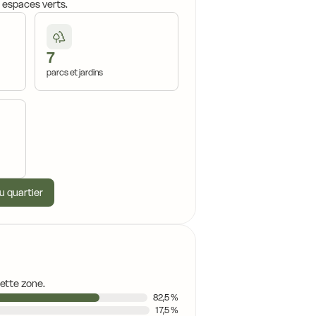
, espaces verts.
7
14,8 €
14,8 €
parcs et jardins
14,5 €
14,8 €
u quartier
14,5 €
14,5 €
14,5 €
11,0 €
cette zone.
11,0 €
82,5 %
17,5 %