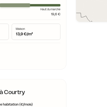
Haut du marché
19,6 €
Maison
13,9 €/m²
 à
Courtry
e habitation (€/mois)