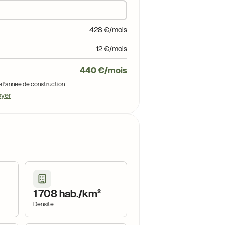
428 €/mois
12 €/mois
440 €/mois
e l'année de construction.
oyer
1 708 hab./km²
Densité