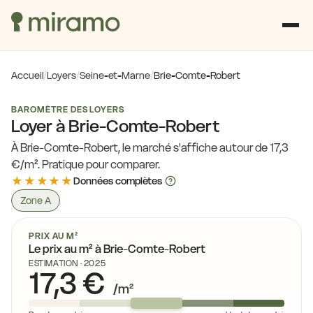
Accueil
/
Loyers
/
Seine-et-Marne
/
Brie-Comte-Robert
BAROMÈTRE DES LOYERS
Loyer à Brie-Comte-Robert
17,1 €
À Brie-Comte-Robert, le marché s'affiche autour de 17,3
16,3 €
16,1 €
€/m². Pratique pour comparer.
16,6 €
15,2 €
★★★★★
Données complètes
16,0 €
16,9 €
1
Zone A
15,2 €
17,4 €
17,4 €
16,5 €
15,0 €
17,4 €
PRIX AU M²
16,6 €
15,0
15,0 €
Le prix au m² à Brie-Comte-Robert
15,2 €
15,0 €
ESTIMATION · 2025
16,0 €
17,3 €
16,6 €
15,0 €
17,4 €
/m²
16,2 €
17,3 €
19,1 €