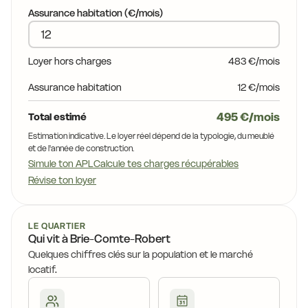
1
14,2 €
16,4 €
15,3 €
Assurance habitation (€/mois)
15,5 €
15,5 €
17,2 €
14,2 €
15,7 €
1
14,2 €
Loyer hors charges
483 €/mois
15,5 €
16,4 €
14,2 €
15,5 
Assurance habitation
12 €/mois
14,2 €
15,5 €
15,5 €
495 €/mois
Total estimé
16,4 €
14,8 €
17,8 €
Estimation indicative. Le loyer réel dépend de la typologie, du meublé
et de l'année de construction.
Simule ton APL
Calcule tes charges récupérables
16,4 €
Révise ton loyer
14,5 €
14,8 €
,8 €
14,0 €
14,5 €
14,5 €
LE QUARTIER
15,7 €
Qui vit à Brie-Comte-Robert
Quelques chiffres clés sur la population et le marché
14,5 €
14,0 €
14,5 €
14,8 €
14,5 €
locatif.
14,0 €
14,0 €
14,5 €
5 €
14,5 €
13,6 €