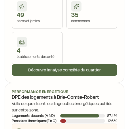
49
35
parcs et jardins
commerces
4
établissements de santé
Découvre l'analyse complète du quartier
PERFORMANCE ÉNERGÉTIQUE
DPE des logements à Brie-Comte-Robert
Voilà ce que disent les diagnostics énergétiques publiés
sur cette zone.
Logements décents (A à D)
87,4 %
Passoires thermiques (E à G)
12,6 %