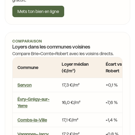
gratuit.
Mets ton bien en ligne
COMPARAISON
Loyers dans les communes voisines
Compare Brie-Comte-Robert avec les voisins directs.
Loyer médian
Écart vs Brie
Commune
(€/m²)
Robert
Servon
17,3 €/m²
+0,1 %
Évry-Grégy-sur-
16,0 €/m²
-7,6 %
Yerre
Combs-la-Ville
17,1 €/m²
-1,4 %
Varennes-Jarcy
17,2 €/m²
-0,8 %