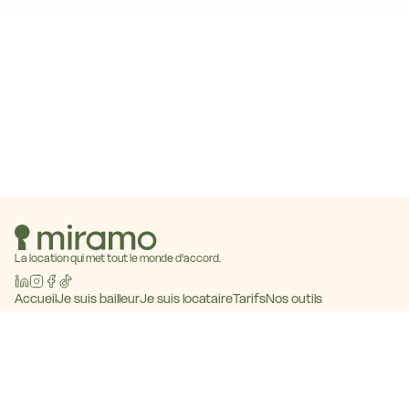
La location qui met tout le monde d'accord.
Accueil
Je suis bailleur
Je suis locataire
Tarifs
Nos outils
Baromètre des loyers
Blog
Contact
Devenir partenaire
© 2026 Miramo · Tous droits réservés
CGU
Mentions légales
Politique de confidentialité