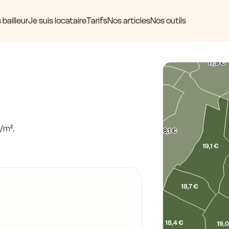
€
18,8 €
 bailleur
Je suis locataire
Tarifs
Nos articles
Nos outils
18,0 €
17,8 €
17,9 €
17,9 €
18,4 €
18,0 €
/m².
18,1 €
19,1 €
18,0 €
17,9 €
18,7 €
19,6 €
18,2 €
18,4 €
19,