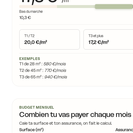
/m²
Bas du marché
10,3 €
T1 / T2
T3 et plus
20,0 €/m²
17,2 €/m²
EXEMPLES
T1 de 28 m² :
580 €/mois
T2 de 45 m² :
770 €/mois
T3 de 65 m² :
940 €/mois
BUDGET MENSUEL
Combien tu vas payer chaque mois
Cale ta surface et ton assurance, on fait le calcul.
Surface (m²)
Assuranc