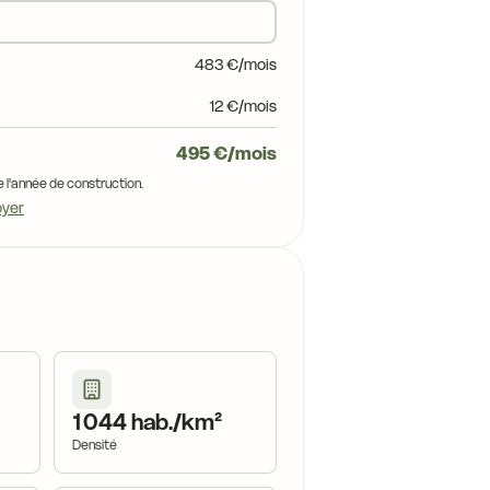
483 €/mois
12 €/mois
495 €/mois
e l'année de construction.
oyer
1 044 hab./km²
Densité