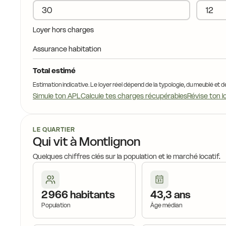
Loyer hors charges
Assurance habitation
Total estimé
Estimation indicative. Le loyer réel dépend de la typologie, du meublé et d
Simule ton APL
Calcule tes charges récupérables
Révise ton l
LE QUARTIER
Qui vit à Montlignon
Quelques chiffres clés sur la population et le marché locatif.
2 966 habitants
43,3 ans
Population
Âge médian