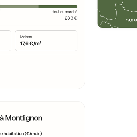
Haut du marché
18,7 €
23,3 €
19,8 
19,1 €
Maison
17,6 €/m²
19,4 €
19,7 €
 à
Montlignon
e habitation (€/mois)