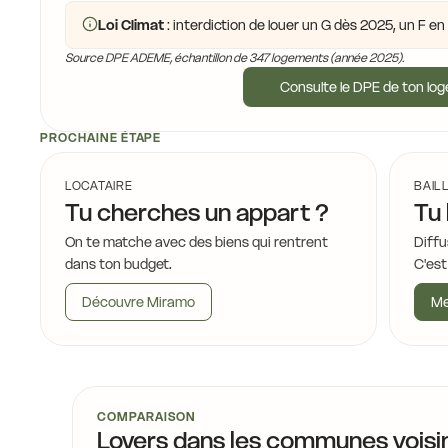
Loi Climat
: interdiction de louer un G dès 2025, un F e
Source DPE ADEME, échantillon de 347 logements (année 2025).
Consulte le DPE de ton lo
PROCHAINE ÉTAPE
LOCATAIRE
BAIL
Tu cherches un appart ?
Tu 
On te matche avec des biens qui rentrent
Diffu
dans ton budget.
C'est
Découvre Miramo
Me
COMPARAISON
Loyers dans les communes voisi