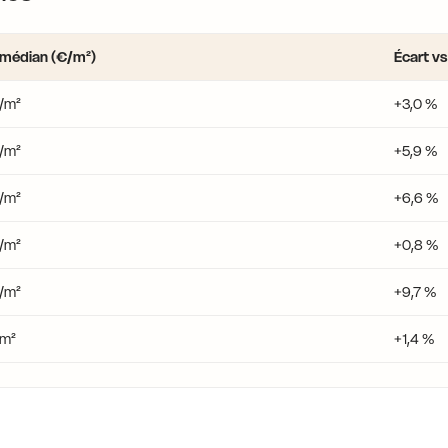
 médian (€/m²)
Écart v
€/m²
+3,0 %
€/m²
+5,9 %
€/m²
+6,6 %
€/m²
+0,8 %
€/m²
+9,7 %
/m²
+1,4 %