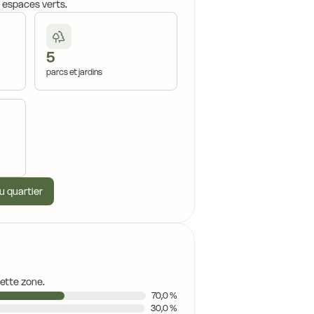
, espaces verts.
5
parcs et jardins
u quartier
cette zone.
70,0 %
30,0 %