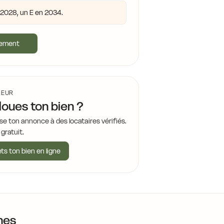
n 2028, un E en 2034.
gement
LEUR
loues ton bien ?
se ton annonce à des locataires vérifiés.
 gratuit.
ts ton bien en ligne
nes