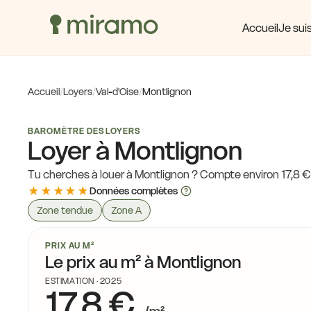
16,4 
15,7 €
Accueil
Je suis
18,1 €
17,4 €
Accueil
/
Loyers
/
Val-d'Oise
/
Montlignon
7 €
17,8 €
17,9 €
BAROMÈTRE DES LOYERS
18,5 €
Loyer à Montlignon
17,8 €
Tu cherches à louer à Montlignon ? Compte environ 17,8 €
17,5 €
★★★★★
Données complètes
18,6 €
18,5 €
17,8 €
Zone tendue
Zone A
17,4 €
PRIX AU M²
Le prix au m² à Montlignon
ESTIMATION · 2025
17,8 €