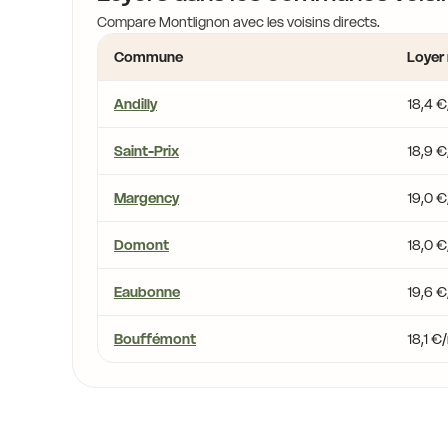
Compare Montlignon avec les voisins directs.
Commune
Loyer
Andilly
18,4 
Saint-Prix
18,9 
Margency
19,0 
Domont
18,0 
Eaubonne
19,6 
Bouffémont
18,1 €