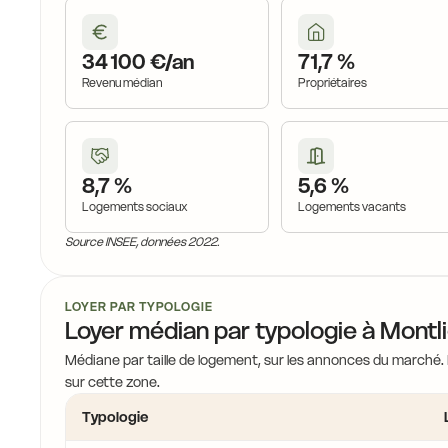
34 100 €/an
71,7 %
Revenu médian
Propriétaires
8,7 %
5,6 %
Logements sociaux
Logements vacants
Source INSEE, données 2022.
LOYER PAR TYPOLOGIE
Loyer médian par typologie à Montl
Médiane par taille de logement, sur les annonces du marché.
sur cette zone.
Typologie