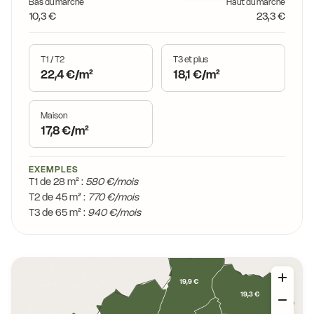
Bas du marché
Haut du marché
10,3 €
23,3 €
T1 / T2
T3 et plus
22,4 €/m²
18,1 €/m²
Maison
17,8 €/m²
EXEMPLES
T1 de 28 m² :
580 €/mois
T2 de 45 m² :
770 €/mois
T3 de 65 m² :
940 €/mois
19,9 €
19,3 €