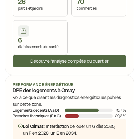
26
70
parcs et jardins
commerces
6
établissements de santé
Découvre l'analyse complète du quartier
PERFORMANCE ÉNERGÉTIQUE
DPE des logements à Orsay
Voilà ce que disent les diagnostics énergétiques publiés
sur cette zone.
Logements décents (A à D)
70,7 %
Passoires thermiques (E à G)
29,3 %
Loi Climat
: interdiction de louer un G dès 2025,
un F en 2028, un E en 2034.