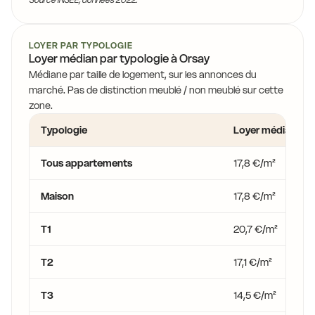
LOYER PAR TYPOLOGIE
Loyer médian par typologie à Orsay
Médiane par taille de logement, sur les annonces du
marché. Pas de distinction meublé / non meublé sur cette
zone.
Typologie
Loyer médian
Tous appartements
17,8 €/m²
Maison
17,8 €/m²
T1
20,7 €/m²
T2
17,1 €/m²
T3
14,5 €/m²