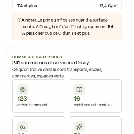
T4 et plus
13,4 €/m²
À noter.
Le prix au m² baisse quand la surface
monte. À Orsay, le m² d'un T1 est typiquement
54
% plus cher
que celui d'un T4 et plus.
COMMERCES & SERVICES
241 commerces et services à Orsay
Ce qu'on trouve dans le coin: transports, écoles,
commerces, espaces verts.
123
16
arrêts de transport
établissements scolaires