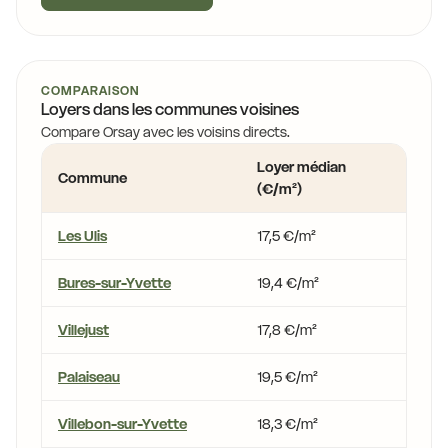
COMPARAISON
Loyers dans les communes voisines
Compare Orsay avec les voisins directs.
Loyer médian
Écar
Commune
(€/m²)
Orsa
Les Ulis
17,5 €/m²
-10,
Bures-sur-Yvette
19,4 €/m²
-0,8
Villejust
17,8 €/m²
-9,1 
Palaiseau
19,5 €/m²
-0,5
Villebon-sur-Yvette
18,3 €/m²
-6,6