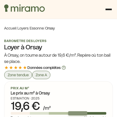
Accueil
/
Loyers
/
Essonne
/
Orsay
BAROMÈTRE DES LOYERS
Loyer à Orsay
À Orsay, on tourne autour de 19,6 €/m². Repère où ton bail
se place.
★★★★★
Données complètes
Zone tendue
Zone A
PRIX AU M²
Le prix au m² à Orsay
ESTIMATION · 2025
19,6 €
/m²