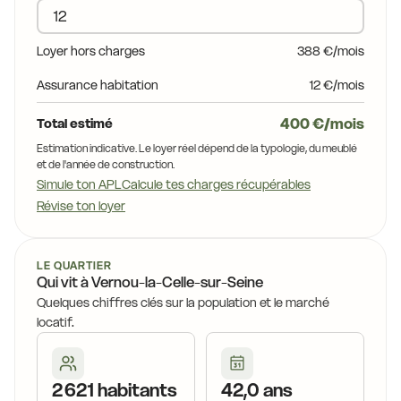
Loyer hors charges
388 €/mois
Assurance habitation
12 €/mois
400 €/mois
Total estimé
Estimation indicative. Le loyer réel dépend de la typologie, du meublé
et de l'année de construction.
Simule ton APL
Calcule tes charges récupérables
Révise ton loyer
LE QUARTIER
Qui vit à Vernou-la-Celle-sur-Seine
Quelques chiffres clés sur la population et le marché
locatif.
2 621 habitants
42,0 ans