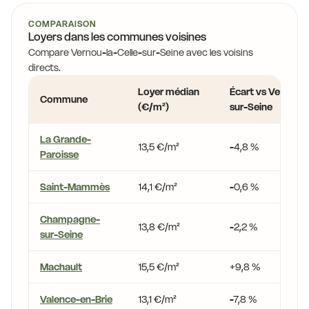
COMPARAISON
Loyers dans les communes voisines
Compare Vernou-la-Celle-sur-Seine avec les voisins
directs.
Loyer médian
Écart vs Vernou-l
Commune
(€/m²)
sur-Seine
La Grande-
13,5 €/m²
-4,8 %
Paroisse
Saint-Mammès
14,1 €/m²
-0,6 %
Champagne-
13,8 €/m²
-2,2 %
sur-Seine
Machault
15,5 €/m²
+9,8 %
Valence-en-Brie
13,1 €/m²
-7,8 %