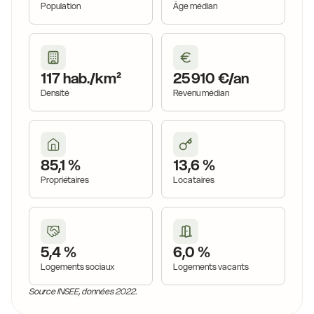
Population
Âge médian
117 hab./km²
25 910 €/an
Densité
Revenu médian
85,1 %
13,6 %
Propriétaires
Locataires
5,4 %
6,0 %
Logements sociaux
Logements vacants
Source INSEE, données 2022.