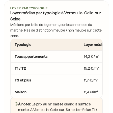
LOYER PAR TYPOLOGIE
Loyer médian par typologie à Vernou-la-Celle-sur-
Seine
Médiane par taille de logement, sur les annonces du
marché. Pas de distinction meublé / non meublé sur cette
zone.
Typologie
Loyer médian
Tous appartements
14,2 €/m²
T1 / T2
15,2 €/m²
T3 et plus
11,7 €/m²
Maison
11,4 €/m²
À noter.
Le prix au m² baisse quand la surface
monte. À Vernou-la-Celle-sur-Seine, le m² d'un T1 /