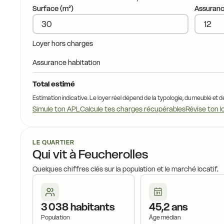
Surface (m²)
Assuranc
15,9 €
15,9 €
Loyer hors charges
Assurance habitation
16,1 €
Total estimé
14,9 €
Estimation indicative. Le loyer réel dépend de la typologie, du meublé et d
Simule ton APL
Calcule tes charges récupérables
Révise ton l
14,9 €
1
LE QUARTIER
Qui vit à Feucherolles
Quelques chiffres clés sur la population et le marché locatif.
15,4 €
15,4 €
3 038 habitants
45,2 ans
15,4 €
Population
Âge médian