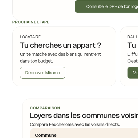
Consulte le DPE de ton lo
PROCHAINE ÉTAPE
LOCATAIRE
BAIL
Tu cherches un appart ?
Tu 
On te matche avec des biens qui rentrent
Diffu
dans ton budget.
C'est
Découvre Miramo
Me
COMPARAISON
Loyers dans les communes voisi
Compare Feucherolles avec les voisins directs.
Commune