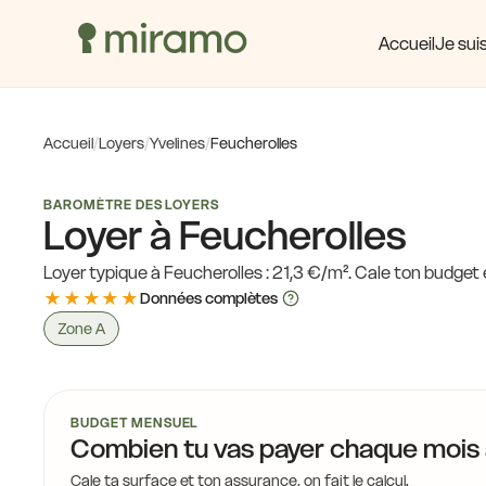
Accueil
Je suis
14,6 €
14,8 €
13,5 €
14,6 €
15,
14,6 €
Accueil
/
Loyers
/
Yvelines
/
Feucherolles
15,7 €
14,6 €
14,
15,7 €
15,4 €
BAROMÈTRE DES LOYERS
14,6 
15,7 €
Loyer à Feucherolles
13,5 €
15,7 
Loyer typique à Feucherolles : 21,3 €/m². Cale ton budge
15,9 €
★★★★★
Données complètes
15,9 €
Zone A
15,9 €
13,5 €
15
15,9 €
BUDGET MENSUEL
Combien tu vas payer chaque mois
15,9 €
15,9 €
15,9 
Cale ta surface et ton assurance, on fait le calcul.