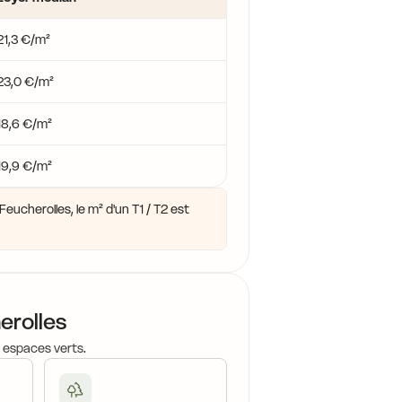
21,3 €/m²
14,0 €
23,0 €/m²
14,7 €
18,6 €/m²
1
14,7 €
19,9 €/m²
eucherolles, le m² d'un T1 / T2 est
erolles
, espaces verts.