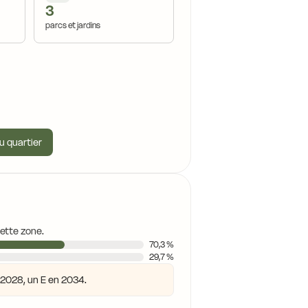
3
parcs et jardins
u quartier
cette zone.
70,3 %
29,7 %
n 2028, un E en 2034.