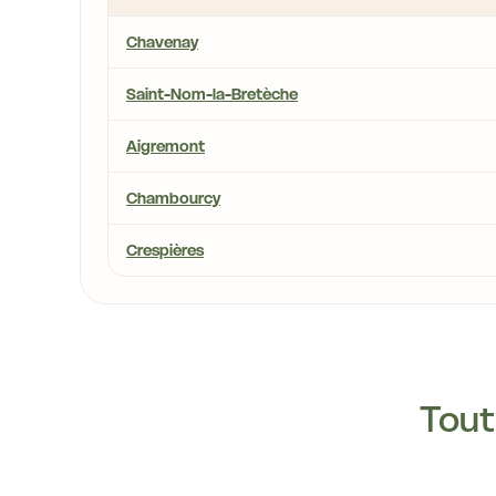
Chavenay
Saint-Nom-la-Bretèche
Aigremont
Chambourcy
Crespières
Tout 