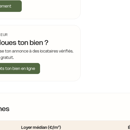
gement
LEUR
loues ton bien ?
se ton annonce à des locataires vérifiés.
 gratuit.
ts ton bien en ligne
nes
Loyer médian (€/m²)
É