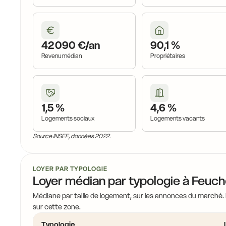
15,4 €
42 090 €/an
90,1 %
Revenu médian
Propriétaires
1,5 %
4,6 %
Logements sociaux
Logements vacants
Source INSEE, données 2022.
LOYER PAR TYPOLOGIE
Loyer médian par typologie à Feuch
Médiane par taille de logement, sur les annonces du marché.
sur cette zone.
Typologie