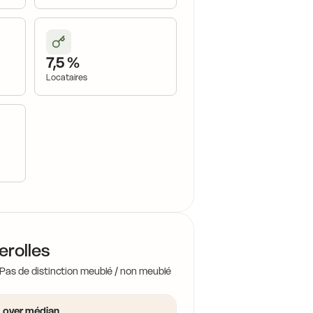
1
16,8 €
16,8 €
7,5 %
13,7 €
17,5 €
Locataires
12,9 €
16,8 €
13,7 €
14,8 €
14,8 €
14,8 €
14,8 €
erolles
 Pas de distinction meublé / non meublé
15,0 €
14,8 €
Loyer médian