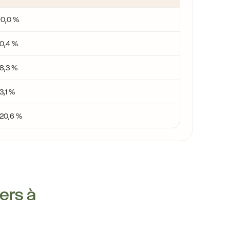
±0,0 %
0,4 %
8,3 %
3,1 %
-20,6 %
yers à