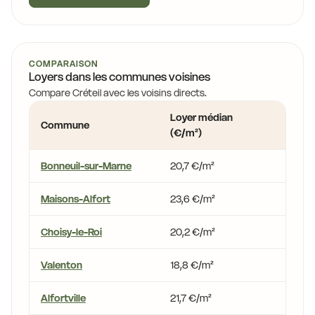
COMPARAISON
Loyers dans les communes voisines
Compare Créteil avec les voisins directs.
Loyer médian
Écart 
Commune
(€/m²)
Crétei
Bonneuil-sur-Marne
20,7 €/m²
-1,6 %
Maisons-Alfort
23,6 €/m²
+12,0
Choisy-le-Roi
20,2 €/m²
-3,8 
Valenton
18,8 €/m²
-10,5 
Alfortville
21,7 €/m²
+3,2 