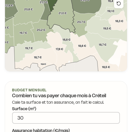
23,0 €
19,4 €
21,7 €
22,8 €
20,8 €
19,1 €
21,0 €
€
18,3 €
20,7 €
19,8 €
19,5 €
20,2 €
19,7 €
18,8 €
19,9 €
18,7 €
18,6 €
19,7 €
17,8 €
18,
18,7 €
18,4 €
18,5 €
17,9 €
17,3 €
BUDGET MENSUEL
Combien tu vas payer chaque mois à
Créteil
Cale ta surface et ton assurance, on fait le calcul.
Surface (m²)
Assurance habitation (€/mois)