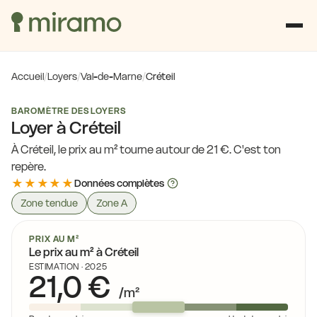
Accueil
/
Loyers
/
Val-de-Marne
/
Créteil
BAROMÈTRE DES LOYERS
Loyer à Créteil
À Créteil, le prix au m² tourne autour de 21 €. C'est ton
repère.
★★★★★
Données complètes
Zone tendue
Zone A
PRIX AU M²
Le prix au m² à Créteil
ESTIMATION · 2025
21,0 €
/m²