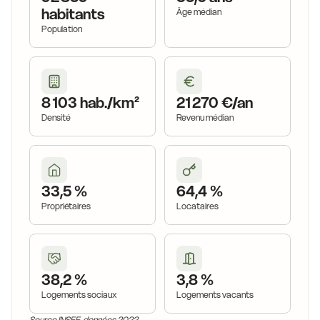
habitants
Âge médian
Population
8 103 hab./km²
21 270 €/an
Densité
Revenu médian
33,5 %
64,4 %
Propriétaires
Locataires
38,2 %
3,8 %
Logements sociaux
Logements vacants
Source INSEE, données 2022.