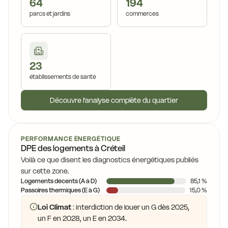
64
194
parcs et jardins
commerces
23
établissements de santé
Découvre l'analyse complète du quartier
PERFORMANCE ÉNERGÉTIQUE
DPE des logements à Créteil
Voilà ce que disent les diagnostics énergétiques publiés
sur cette zone.
Logements décents (A à D)
85,1 %
Passoires thermiques (E à G)
15,0 %
Loi Climat
: interdiction de louer un G dès 2025,
un F en 2028, un E en 2034.