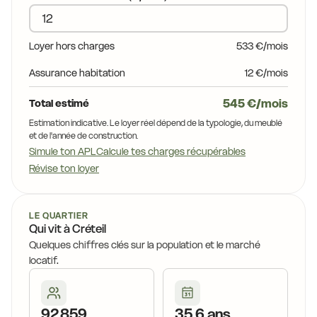
Loyer hors charges
533 €/mois
Assurance habitation
12 €/mois
545 €/mois
Total estimé
Estimation indicative. Le loyer réel dépend de la typologie, du meublé
et de l'année de construction.
Simule ton APL
Calcule tes charges récupérables
Révise ton loyer
LE QUARTIER
Qui vit à Créteil
Quelques chiffres clés sur la population et le marché
locatif.
92 859
35,6 ans