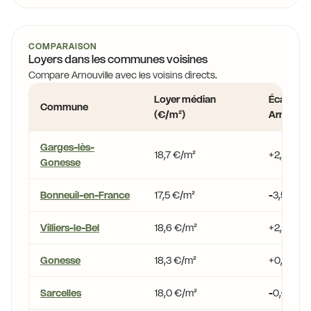
COMPARAISON
Loyers dans les communes voisines
Compare Arnouville avec les voisins directs.
Loyer médian
Écart vs
Commune
(€/m²)
Arnouvill
Garges-lès-
18,7 €/m²
+2,8 %
Gonesse
Bonneuil-en-France
17,5 €/m²
-3,5 %
Villiers-le-Bel
18,6 €/m²
+2,4 %
Gonesse
18,3 €/m²
+0,9 %
Sarcelles
18,0 €/m²
-0,6 %