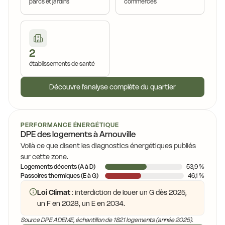
parcs et jardins
commerces
2
établissements de santé
Découvre l'analyse complète du quartier
PERFORMANCE ÉNERGÉTIQUE
DPE des logements à Arnouville
Voilà ce que disent les diagnostics énergétiques publiés
sur cette zone.
Logements décents (A à D)
53,9 %
Passoires thermiques (E à G)
46,1 %
Loi Climat
: interdiction de louer un G dès 2025,
un F en 2028, un E en 2034.
Source DPE ADEME, échantillon de 1821 logements (année 2025).