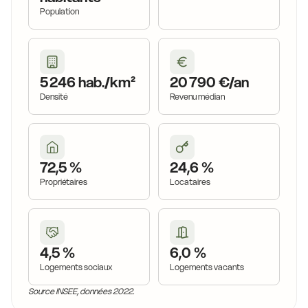
Population
5 246 hab./km²
20 790 €/an
Densité
Revenu médian
72,5 %
24,6 %
Propriétaires
Locataires
4,5 %
6,0 %
Logements sociaux
Logements vacants
Source INSEE, données 2022.