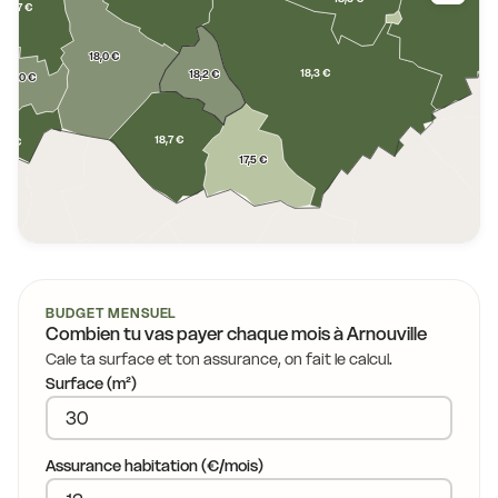
18,7 €
18,0 €
18,3 €
18,2 €
18,0 €
18,7 €
9,3 €
17,5 €
BUDGET MENSUEL
Combien tu vas payer chaque mois à
Arnouville
Cale ta surface et ton assurance, on fait le calcul.
Surface (m²)
Assurance habitation (€/mois)