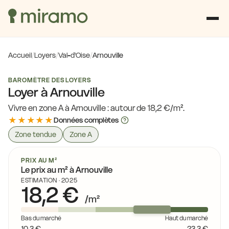
Accueil
/
Loyers
/
Val-d'Oise
/
Arnouville
BAROMÈTRE DES LOYERS
Loyer à Arnouville
Vivre en zone A à Arnouville : autour de 18,2 €/m².
★★★★★
Données complètes
Zone tendue
Zone A
PRIX AU M²
Le prix au m² à Arnouville
ESTIMATION · 2025
18,2 €
16,8 €
/m²
Bas du marché
Haut du marché
17,3 €
10,3 €
23,3 €
16,9 €