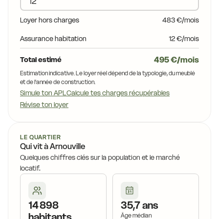
Loyer hors charges
483 €/mois
Assurance habitation
12 €/mois
495 €/mois
Total estimé
Estimation indicative. Le loyer réel dépend de la typologie, du meublé
et de l'année de construction.
Simule ton APL
Calcule tes charges récupérables
Révise ton loyer
LE QUARTIER
Qui vit à Arnouville
Quelques chiffres clés sur la population et le marché
locatif.
14 898
35,7 ans
habitants
Âge médian