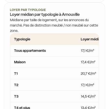
LOYER PAR TYPOLOGIE
Loyer médian par typologie à Arnouville
Médiane par taille de logement, sur les annonces du
marché. Pas de distinction meublé / non meublé sur cette
zone.
Typologie
Loyer médian
Tous appartements
17,1 €/m²
Maison
17,4 €/m²
T1
20,7 €/m²
T2
17,1 €/m²
T3
14,5 €/m²
T4 et plus
13,4 €/m²