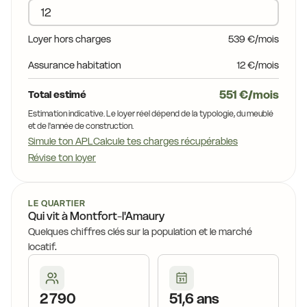
14,8 €
Loyer hors charges
539 €/mois
14,7
15,0 €
Assurance habitation
12 €/mois
14,8 €
14,7 €
551 €/mois
Total estimé
14,0 €
Estimation indicative. Le loyer réel dépend de la typologie, du meublé
et de l'année de construction.
14,7 €
Simule ton APL
Calcule tes charges récupérables
14,0 €
Révise ton loyer
14,7 €
LE QUARTIER
Qui vit à Montfort-l'Amaury
Quelques chiffres clés sur la population et le marché
locatif.
2 790
51,6 ans