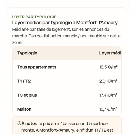
LOYER PAR TYPOLOGIE
Loyer médian par typologie à Montfort-l'Amaury
Médiane par taille de logement, sur les annonces du
marché. Pas de distinction meublé / non meublé sur cette
zone.
Typologie
Loyer médian
Tous appartements
18,5 €/m²
T1 / T2
20,1 €/m²
T3 et plus
17,4 €/m²
Maison
15,7 €/m²
À noter.
Le prix au m² baisse quand la surface
monte. À Montfort-l'Amaury, le m² d'un T1 / T2 est