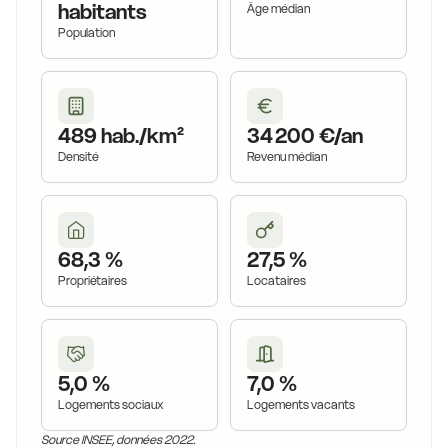
habitants
Âge médian
Population
489 hab./km²
34 200 €/an
Densité
Revenu médian
68,3 %
27,5 %
Propriétaires
Locataires
5,0 %
7,0 %
Logements sociaux
Logements vacants
Source INSEE, données 2022.