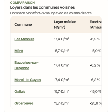
COMPARAISON
Loyers dans les communes voisines
Compare Montfort-l'Amaury avec les voisins directs.
Loyer médian
Écart vs Mont
Commune
(€/m²)
l'Amaury
Les Mesnuls
17,4 €/m²
-6,2 %
Méré
15,7 €/m²
-15,0 %
Bazoches-sur-
17,4 €/m²
-6,2 %
Guyonne
Mareil-le-Guyon
17,4 €/m²
-6,2 %
Galluis
15,7 €/m²
-15,0 %
Grosrouvre
13,7 €/m²
-25,9 %