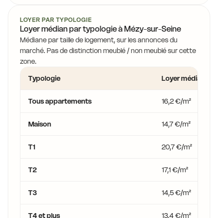
LOYER PAR TYPOLOGIE
14,0 €
Loyer médian par typologie à Mézy-sur-Seine
Médiane par taille de logement, sur les annonces du
14,7 €
marché. Pas de distinction meublé / non meublé sur cette
zone.
14,0 €
14,7 €
Typologie
Loyer médian
Tous appartements
16,2 €/m²
Maison
14,7 €/m²
T1
20,7 €/m²
T2
17,1 €/m²
T3
14,5 €/m²
T4 et plus
13,4 €/m²