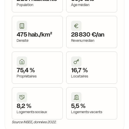
Population
Âge médian
16,8 €
16,2 €
17,5 €
16,2 €
475 hab./km²
28 830 €/an
16,8 €
Densité
Revenu médian
16,1 €
16,2 €
14,8 €
16,1 €
75,4 %
16,7 %
14,8 €
Propriétaires
Locataires
14,8 €
16,1 €
15,7 €
14,8 €
8,2 %
5,5 %
Logements sociaux
Logements vacants
14,7 €
15,0 €
14,8 €
Source INSEE, données 2022.
14,7 €