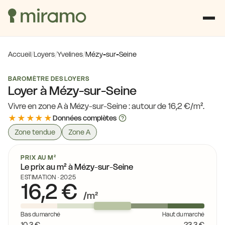
Accueil
/
Loyers
/
Yvelines
/
Mézy-sur-Seine
BAROMÈTRE DES LOYERS
Loyer à Mézy-sur-Seine
Vivre en zone A à Mézy-sur-Seine : autour de 16,2 €/m².
★★★★★
Données complètes
Zone tendue
Zone A
PRIX AU M²
Le prix au m² à Mézy-sur-Seine
ESTIMATION · 2025
16,2 €
/m²
Bas du marché
Haut du marché
10,3 €
23,3 €