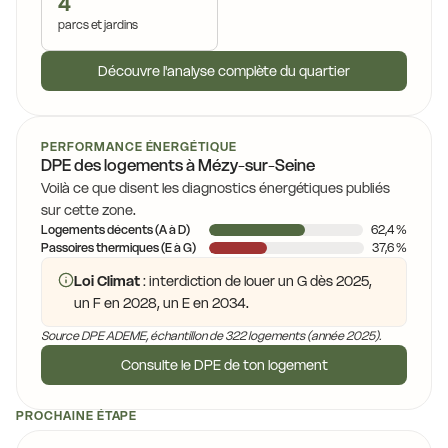
4
parcs et jardins
Découvre l'analyse complète du quartier
PERFORMANCE ÉNERGÉTIQUE
DPE des logements à Mézy-sur-Seine
Voilà ce que disent les diagnostics énergétiques publiés
sur cette zone.
Logements décents (A à D)
62,4 %
Passoires thermiques (E à G)
37,6 %
Loi Climat
: interdiction de louer un G dès 2025,
un F en 2028, un E en 2034.
Source DPE ADEME, échantillon de 322 logements (année 2025).
Consulte le DPE de ton logement
PROCHAINE ÉTAPE