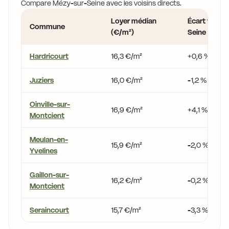
Compare Mézy-sur-Seine avec les voisins directs.
Loyer médian
Écart vs Mé
Commune
(€/m²)
Seine
Hardricourt
16,3 €/m²
+0,6 %
Juziers
16,0 €/m²
-1,2 %
Oinville-sur-
16,9 €/m²
+4,1 %
Montcient
Meulan-en-
15,9 €/m²
-2,0 %
Yvelines
Gaillon-sur-
16,2 €/m²
-0,2 %
Montcient
Seraincourt
15,7 €/m²
-3,3 %