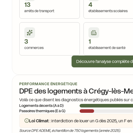
13
4
16,9 €
arrêts de transport
établissements scolaires
17,2 €
16,8 €
17,1 €
3
1
commerces
établissement de santé
16,0 €
Découvre l'analyse complète d
16,8 €
16,0 €
16,0 €
16,0 €
PERFORMANCE ÉNERGÉTIQUE
DPE des logements à Crégy-lès-M
15,9 €
16,5 €
15,5 €
Voilà ce que disent les diagnostics énergétiques publiés sur 
Logements décents (A à D)
14,2 €
Passoires thermiques (E à G)
16,4 €
Loi Climat
: interdiction de louer un G dès 2025, un F e
Source DPE ADEME, échantillon de 750 logements (année 2025).
15,5 €