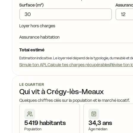
Surface (m²)
Assuranc
17,8 €
Loyer hors charges
17,8 €
Assurance habitation
18,4 €
Total estimé
Estimation indicative. Le loyer réel dépend de la typologie, du meublé et d
Simule ton APL
Calcule tes charges récupérables
Révise ton l
1
18,3 €
LE QUARTIER
18,
Qui vit à Crégy-lès-Meaux
Quelques chiffres clés sur la population et le marché locatif.
18,8 €
18,6 €
5 419 habitants
34,3 ans
Population
Âge médian
19,1