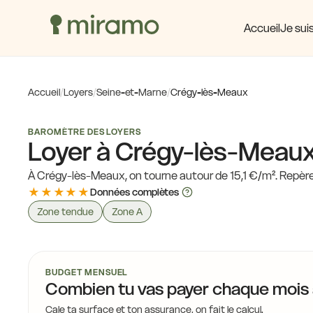
Accueil
Je suis
16,0 €
Accueil
/
Loyers
/
Seine-et-Marne
/
Crégy-lès-Meaux
17,4 €
17,
17,4 €
BAROMÈTRE DES LOYERS
Loyer à Crégy-lès-Meau
À Crégy-lès-Meaux, on tourne autour de 15,1 €/m². Repère 
★★★★★
Données complètes
Zone tendue
Zone A
17,4 €
BUDGET MENSUEL
Combien tu vas payer chaque mois
Cale ta surface et ton assurance, on fait le calcul.