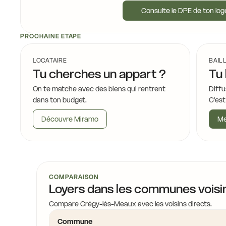
Consulte le DPE de ton lo
14,2 €
15,7 €
PROCHAINE ÉTAPE
14,2 €
16,4 €
LOCATAIRE
BAIL
14,2 €
Tu cherches un appart ?
Tu 
14,2 €
On te matche avec des biens qui rentrent
Diffu
dans ton budget.
C'est
Découvre Miramo
Me
14,8 €
COMPARAISON
Loyers dans les communes voisi
16,4 €
Compare Crégy-lès-Meaux avec les voisins directs.
Commune