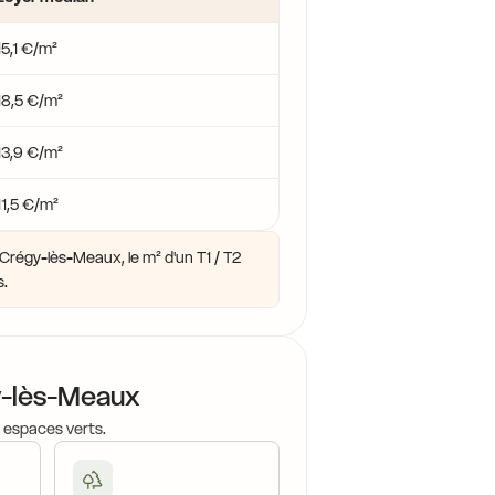
14
16,6 €
15,1 €/m²
14,4 €
18,5 €/m²
16,4 €
16,9 €
17,2 €
13,9 €/m²
11,5 €/m²
14,4 €
15,7 €
,0 €
Crégy-lès-Meaux, le m² d'un T1 / T2
s.
15,4 €
15,7 €
14,9 €
16,0 €
y-lès-Meaux
15,7 €
16,0 €
15,7 €
, espaces verts.
15,7 €