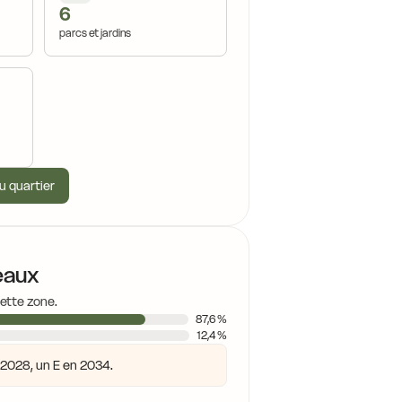
15,7 €
6
15,7
15,7 €
parcs et jardins
16,0 €
16,4 €
16,0 €
16,4 €
15,8 €
16,2 €
u quartier
15,2 €
16,7 €
eaux
cette zone.
16,9 €
15,2 €
87,6 %
15,1 €
12,4 %
15,3 €
n 2028, un E en 2034.
15,5 €