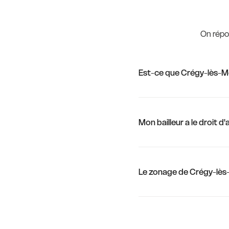
14,5 €
10,4 €
13,6 €
On répon
10,4 €
Est-ce que Crégy-lès-M
10,4 €
13,6 €
10,4 €
Mon bailleur a le droit 
10,4 €
11,0 €
Le zonage de Crégy-lès
8,4 €