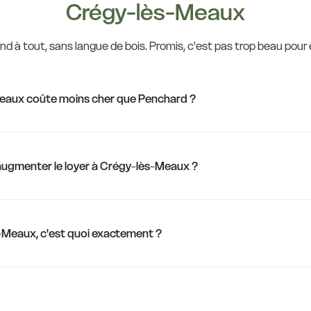
Crégy-lès-Meaux
13,6 €
13,6 €
d à tout, sans langue de bois. Promis, c'est pas trop beau pour ê
13,6 €
eaux coûte moins cher que Penchard ?
13,6 €
10,4 €
13,
11,6 €
d'augmenter le loyer à Crégy-lès-Meaux ?
11,0 €
-Meaux, c'est quoi exactement ?
10,7 €