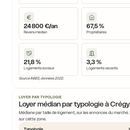
19,4 €
24 800 €/an
67,5 %
Revenu médian
Propriétaires
18,1 €
21,8 %
3,3 %
Logements sociaux
Logements vacants
Source INSEE, données 2022.
18,4 €
LOYER PAR TYPOLOGIE
Loyer médian par typologie à Crég
17
Médiane par taille de logement, sur les annonces du marché.
sur cette zone.
Typologie
17,3 €