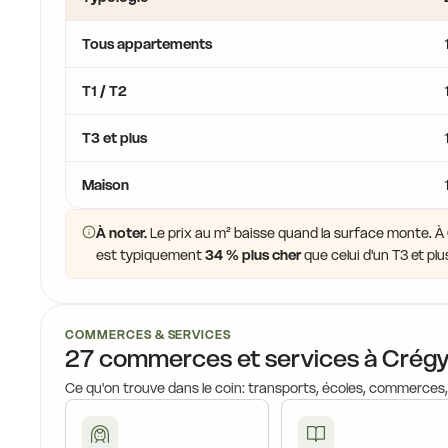
Tous appartements
17,3 €
T1 / T2
T3 et plus
Maison
17,1 €
16
À noter.
Le prix au m² baisse quand la surface monte. À 
est typiquement
34 % plus cher
que celui d'un T3 et plu
17,0 €
COMMERCES & SERVICES
17,2 €
27 commerces et services à Crég
Ce qu'on trouve dans le coin: transports, écoles, commerces
15,7 €