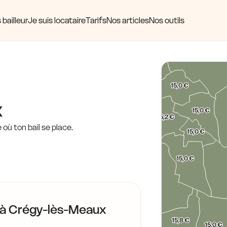
16,1 €
 bailleur
Je suis locataire
Tarifs
Nos articles
Nos outils
16,6 €
15,2 €
16,0 €
16,9 €
15,2 €
15,2 €
4 €
16,5 €
15,0 €
x
16,6 €
15,0 €
15,2 €
15,0 €
15,2 €
où ton bail se place.
15,0 €
16,0 €
16,6 €
15,0 €
16,2 €
17,3 €
19,1 €
 à
Crégy-lès-Meaux
15,8 €
15,0 €