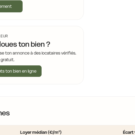
17,2 €
gement
15,5 €
15,5 €
LEUR
loues ton bien ?
15,5 €
se ton annonce à des locataires vérifiés.
15,5 €
 gratuit.
15,5 €
ts ton bien en ligne
16,4 €
13,8 €
17,8 €
15,5 €
nes
Loyer médian (€/m²)
Écart