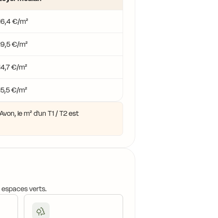
16,4 €/m²
19,5 €/m²
14,7 €/m²
15,5 €/m²
von, le m² d'un T1 / T2 est
, espaces verts.