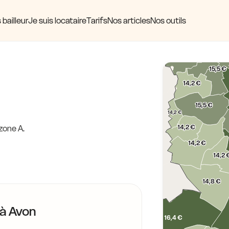
 bailleur
Je suis locataire
Tarifs
Nos articles
Nos outils
16,0 €
16,0 €
1
15,5 €
14,2 €
15,5 €
14,2 €
14,2 €
zone A.
14,2 €
14,2 
14,8 €
 à
Avon
16,4 €