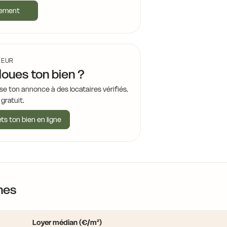
gement
LEUR
loues ton bien ?
se ton annonce à des locataires vérifiés.
 gratuit.
ts ton bien en ligne
nes
Loyer médian (€/m²)