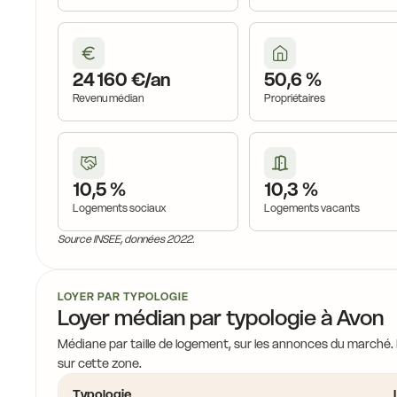
24 160 €/an
50,6 %
Revenu médian
Propriétaires
10,5 %
10,3 %
Logements sociaux
Logements vacants
Source INSEE, données 2022.
LOYER PAR TYPOLOGIE
Loyer médian par typologie à Avon
Médiane par taille de logement, sur les annonces du marché.
sur cette zone.
Typologie