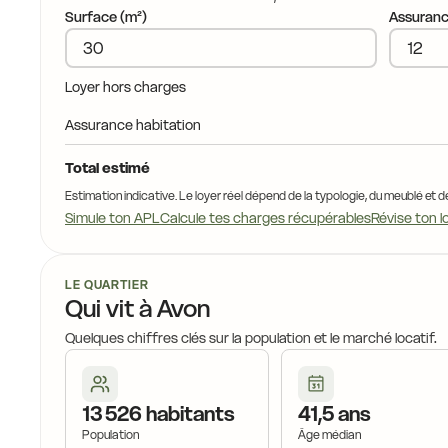
Surface (m²)
Assuranc
Loyer hors charges
Assurance habitation
Total estimé
Estimation indicative. Le loyer réel dépend de la typologie, du meublé et d
Simule ton APL
Calcule tes charges récupérables
Révise ton l
LE QUARTIER
Qui vit à Avon
Quelques chiffres clés sur la population et le marché locatif.
13 526 habitants
41,5 ans
Population
Âge médian