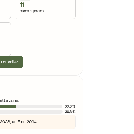
11
parcs et jardins
u quartier
cette zone.
60,3 %
39,8 %
n 2028, un E en 2034.