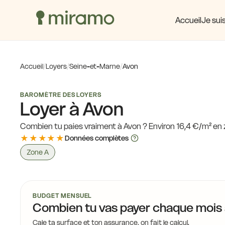
Accueil
Je suis
Accueil
/
Loyers
/
Seine-et-Marne
/
Avon
BAROMÈTRE DES LOYERS
Loyer à Avon
Combien tu paies vraiment à Avon ? Environ 16,4 €/m² en 
★★★★★
Données complètes
Zone A
BUDGET MENSUEL
Combien tu vas payer chaque mois
Cale ta surface et ton assurance, on fait le calcul.