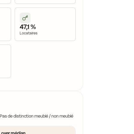
8,4 €
47,1 %
Locataires
 Pas de distinction meublé / non meublé
Loyer médian