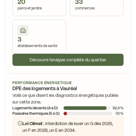
20
33
parcs et jardins
commerces
3
établissements de santé
Découvre l'analyse complète du quartier
PERFORMANCE ÉNERGÉTIQUE
DPE des logements à Vauréal
Voilà ce que disent les diagnostics énergétiques publiés
sur cette zone.
Logements décents (A à D)
92,4 %
Passoires thermiques (E à G)
7,6 %
Loi Climat
: interdiction de louer un G dès 2025,
un F en 2028, un E en 2034.