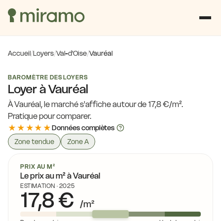
Accueil
/
Loyers
/
Val-d'Oise
/
Vauréal
BAROMÈTRE DES LOYERS
Loyer à Vauréal
À Vauréal, le marché s'affiche autour de 17,8 €/m².
Pratique pour comparer.
★★★★★
Données complètes
Zone tendue
Zone A
16,0 €
PRIX AU M²
Le prix au m² à Vauréal
15,0 €
16,0 €
15,0 €
ESTIMATION · 2025
17,8 €
15,0 €
/m²
16,2 €