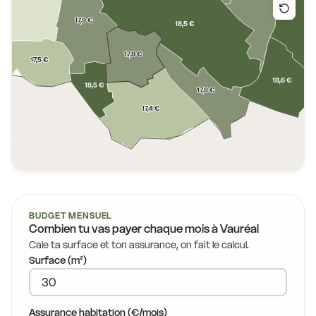
17,9 €
18,5 €
17,8 €
17,5 €
18,6 €
18,5 €
17,8 €
17,4 €
BUDGET MENSUEL
Combien tu vas payer chaque mois à
Vauréal
Cale ta surface et ton assurance, on fait le calcul.
Surface (m²)
Assurance habitation (€/mois)