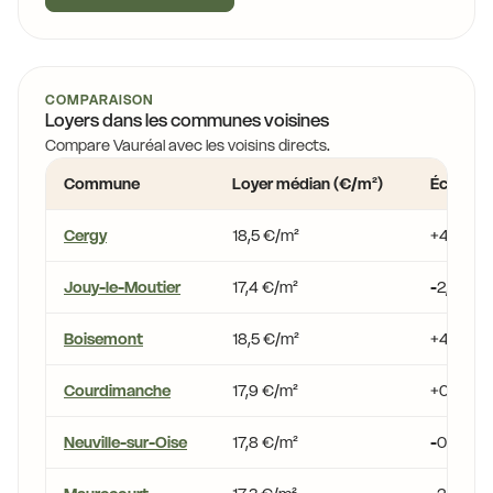
COMPARAISON
Loyers dans les communes voisines
Compare Vauréal avec les voisins directs.
Commune
Loyer médian (€/m²)
Écart vs
Cergy
18,5 €/m²
+4,0 %
Jouy-le-Moutier
17,4 €/m²
-2,1 %
Boisemont
18,5 €/m²
+4,0 %
Courdimanche
17,9 €/m²
+0,7 %
Neuville-sur-Oise
17,8 €/m²
-0,1 %