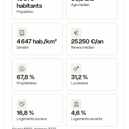
habitants
Âge médian
Population
4 647 hab./km²
25 250 €/an
Densité
Revenu médian
67,8 %
31,2 %
Propriétaires
Locataires
16,8 %
4,6 %
Logements sociaux
Logements vacants
Source INSEE, données 2022.