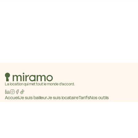
La location qui met tout le monde d'accord.
Accueil
Je suis bailleur
Je suis locataire
Tarifs
Nos outils
Baromètre des loyers
Blog
Contact
Devenir partenaire
© 2026 Miramo · Tous droits réservés
CGU
Mentions légales
Politique de confidentialité