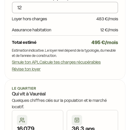
Loyer hors charges
483 €/mois
Assurance habitation
12 €/mois
495 €/mois
Total estimé
Estimation indicative. Le loyer réel dépend de la typologie, du meublé
et de l'année de construction.
Simule ton APL
Calcule tes charges récupérables
Révise ton loyer
LE QUARTIER
Qui vit à Vauréal
Quelques chiffres clés sur la population et le marché
locatif.
16 079
36,3 ans