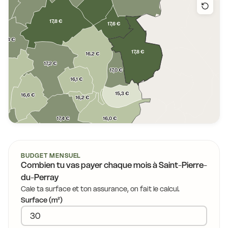
4 €
17,8 €
17,6 €
17,4 €
17,8 €
16,2 €
17,2 €
17,0 €
16,1 €
 €
15,3 €
16,6 €
16,2 €
16,0 €
17,4 €
€
16,0 €
15,9 €
BUDGET MENSUEL
15,9 €
Combien tu vas payer chaque mois à
Saint-Pierre-
16,4 €
du-Perray
Cale ta surface et ton assurance, on fait le calcul.
15,0 €
15,9 €
Surface (m²)
15,0 €
15,0 €