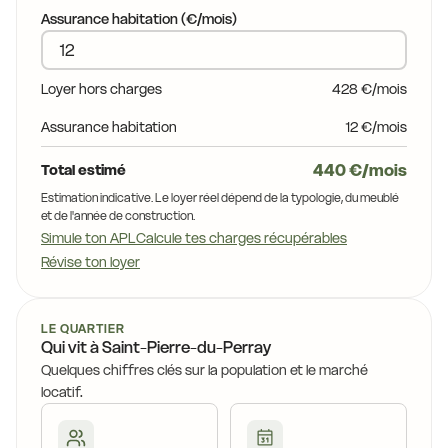
 €
15,0 €
Assurance habitation (€/mois)
15,0 €
,0 €
15,0 €
Loyer hors charges
428 €/mois
14,2 €
15,0 €
Assurance habitation
12 €/mois
15,0 €
440 €/mois
Total estimé
€
Estimation indicative. Le loyer réel dépend de la typologie, du meublé
et de l'année de construction.
15,7 €
Simule ton APL
Calcule tes charges récupérables
,8 €
Révise ton loyer
14,8 €
LE QUARTIER
Qui vit à Saint-Pierre-du-Perray
14,5 €
Quelques chiffres clés sur la population et le marché
locatif.
 €