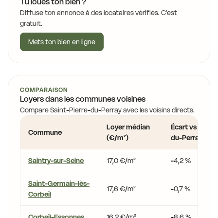
Tu loues ton bien ?
Diffuse ton annonce à des locataires vérifiés. C'est
gratuit.
Mets ton bien en ligne
COMPARAISON
Loyers dans les communes voisines
Compare Saint-Pierre-du-Perray avec les voisins directs.
Loyer médian
Écart vs Saint-
Commune
(€/m²)
du-Perray
Saintry-sur-Seine
17,0 €/m²
-4,2 %
Saint-Germain-lès-
17,6 €/m²
-0,7 %
Corbeil
Corbeil-Essonnes
16,2 €/m²
-8,6 %