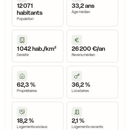
12 071
33,2 ans
habitants
Âge médian
Population
1 042 hab./km²
26 200 €/an
Densité
Revenu médian
62,3 %
36,2 %
Propriétaires
Locataires
18,2 %
2,1 %
Logements sociaux
Logements vacants