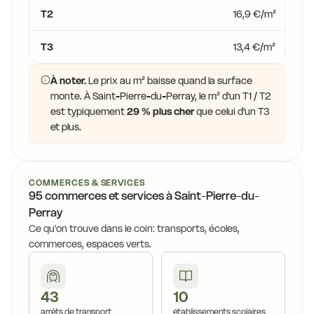
T2
16,9 €/m²
T3
13,4 €/m²
À noter.
Le prix au m² baisse quand la surface
monte. À Saint-Pierre-du-Perray, le m² d'un T1 / T2
est typiquement
29 % plus cher
que celui d'un T3
et plus.
COMMERCES & SERVICES
95 commerces et services à Saint-Pierre-du-
Perray
Ce qu'on trouve dans le coin: transports, écoles,
commerces, espaces verts.
43
10
arrêts de transport
établissements scolaires