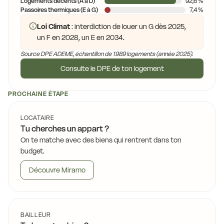
Logements décents (A à D)
92,6 %
Passoires thermiques (E à G)
7,4 %
Loi Climat
: interdiction de louer un G dès 2025,
un F en 2028, un E en 2034.
Source DPE ADEME, échantillon de 1989 logements (année 2025).
Consulte le DPE de ton logement
PROCHAINE ÉTAPE
LOCATAIRE
Tu cherches un appart ?
On te matche avec des biens qui rentrent dans ton
budget.
Découvre Miramo
BAILLEUR